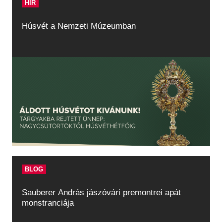
HÍR
Húsvét a Nemzeti Múzeumban
BLOG
Sauberer András jászóvári premontrei apát
monstranciája