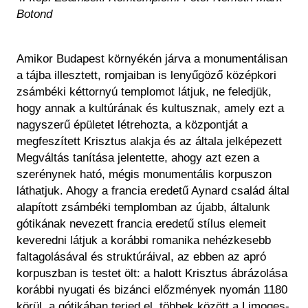
Botond
Amikor Budapest környékén járva a monumentálisan
a tájba illesztett, romjaiban is lenyűgöző középkori
zsámbéki kéttornyú templomot látjuk, ne feledjük,
hogy annak a kultúrának és kultusznak, amely ezt a
nagyszerű épületet létrehozta, a központját a
megfeszített Krisztus alakja és az általa jelképezett
Megváltás tanítása jelentette, ahogy azt ezen a
szerénynek ható, mégis monumentális korpuszon
láthatjuk. Ahogy a francia eredetű Aynard család által
alapított zsámbéki templomban az újabb, általunk
gótikának nevezett francia eredetű stílus elemeit
keveredni látjuk a korábbi romanika nehézkesebb
faltagolásával és struktúráival, az ebben az apró
korpuszban is testet ölt: a halott Krisztus ábrázolása
korábbi nyugati és bizánci előzmények nyomán 1180
körül, a gótikában terjed el, többek között a Limoges-