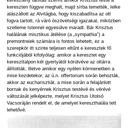
keresztény tanítás szerint amikor Krisztus teste a
kereszten függve meghalt, majd sírba temették, lelke
alászállott az Alvilágba, hogy kiszabadítsa az ott
fogva tartott, rá váró ószövetségi igazakat, miközben
szelleme Istennel egyesülve maradt. Bár Krisztus
halálának misztikus átélése (a „sympathia”) a
premontreiek számára is fontos lehetett, ez a
szerepkör itt szinte teljesen eltűnt e keresztek fő
funkciójából kifolyólag: amikor a keresztet egy
kereszttalpon két gyertyától körülvéve az oltárra
állították, illetve amikor egy nyélen körmenetben a
mise kezdetekor, az ú.n. offertorium során behozták,
akkor az eucharisztiát, a mise során a felajánlott
bornak és kenyérnek Krisztus testévé és vérévé
változását jelképezte, melyet Krisztus Utolsó
Vacsoráján rendelt el, de amelyet kereszthalála tett
lehetővé.
Kép