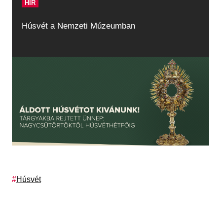
HÍR
Húsvét a Nemzeti Múzeumban
Címkék
Húsvét