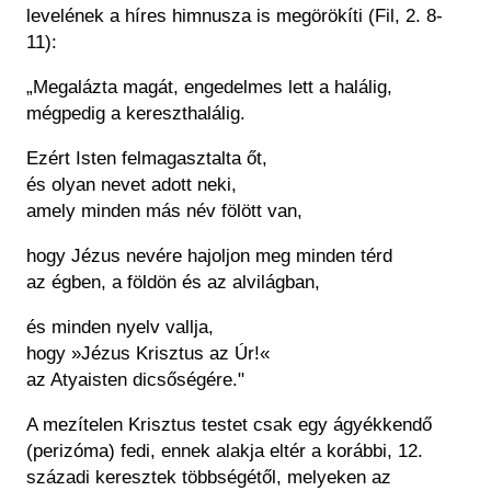
levelének a híres himnusza is megörökíti (Fil, 2. 8-
11):
„
Megalázta magát, engedelmes lett a halálig,
mégpedig a kereszthalálig.
Ezért Isten felmagasztalta őt,
és olyan nevet adott neki,
amely minden más név fölött van,
hogy Jézus nevére
hajoljon meg minden térd
az égben, a földön és az alvilágban,
és minden nyelv vallja
,
hogy »Jézus Krisztus az Úr!«
az Atyaisten dicsőségére."
A mezítelen Krisztus testet csak egy ágyékkendő
(perizóma) fedi, ennek alakja eltér a korábbi, 12.
századi keresztek többségétől, melyeken az