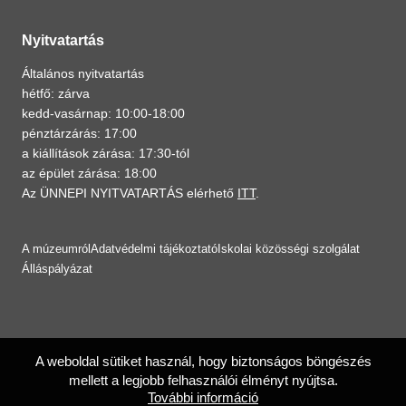
Nyitvatartás
Általános nyitvatartás
hétfő: zárva
kedd-vasárnap: 10:00-18:00
pénztárzárás: 17:00
a kiállítások zárása: 17:30-tól
az épület zárása: 18:00
Az ÜNNEPI NYITVATARTÁS elérhető
ITT
.
A múzeumról
Adatvédelmi tájékoztató
Iskolai közösségi szolgálat
Álláspályázat
A weboldal sütiket használ, hogy biztonságos böngészés
mellett a legjobb felhasználói élményt nyújtsa.
További információ