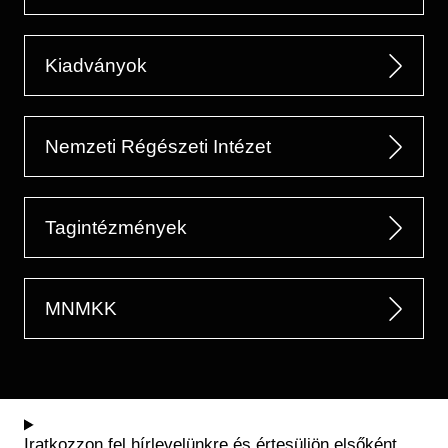
Kiadványok
Nemzeti Régészeti Intézet
Tagintézmények
MNMKK
Iratkozzon fel hírlevelünkre és értesüljön elsőként