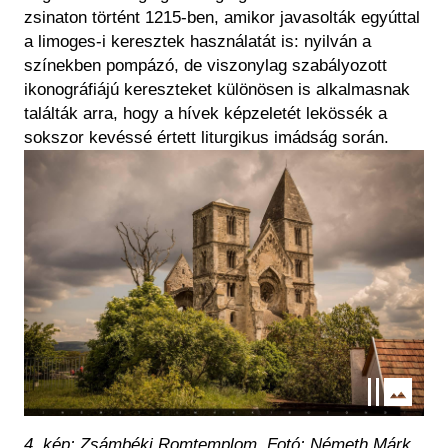
zsinaton történt 1215-ben, amikor javasolták egyúttal
a limoges-i keresztek használatát is: nyilván a
színekben pompázó, de viszonylag szabályozott
ikonográfiájú kereszteket különösen is alkalmasnak
találták arra, hogy a hívek képzeletét lekössék a
sokszor kevéssé értett liturgikus imádság során.
Kép
4. kép:
Zsámbéki Romtemplom.
Fotó: Németh Márk