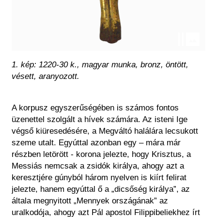
1. kép:
1220-30 k., magyar munka, bronz, öntött,
vésett, aranyozott.
A korpusz egyszerűségében is számos fontos
üzenettel szolgált a hívek számára. Az isteni Ige
végső kiüresedésére, a Megváltó halálára lecsukott
szeme utalt. Egyúttal azonban egy – mára már
részben letörött - korona jelezte, hogy Krisztus, a
Messiás nemcsak a zsidók királya, ahogy azt a
keresztjére gúnyból három nyelven is kiírt felirat
jelezte, hanem egyúttal ő a „dicsőség királya”, az
általa megnyitott „Mennyek országának” az
uralkodója, ahogy azt Pál apostol Filippibeliekhez írt