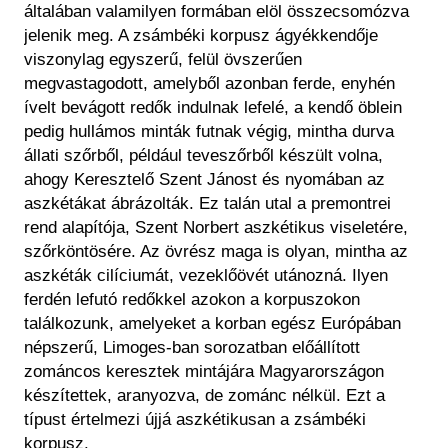
általában valamilyen formában elöl összecsomózva
jelenik meg. A zsámbéki korpusz ágyékkendője
viszonylag egyszerű, felül övszerűen
megvastagodott, amelyből azonban ferde, enyhén
ívelt bevágott redők indulnak lefelé, a kendő öblein
pedig hullámos minták futnak végig, mintha durva
állati szőrből, például teveszőrből készült volna,
ahogy Keresztelő Szent Jánost és nyomában az
aszkétákat ábrázolták. Ez talán utal a premontrei
rend alapítója, Szent Norbert aszkétikus viseletére,
szőrköntösére. Az övrész maga is olyan, mintha az
aszkéták cilíciumát, vezeklőövét utánozná. Ilyen
ferdén lefutó redőkkel azokon a korpuszokon
találkozunk, amelyeket a korban egész Európában
népszerű, Limoges-ban sorozatban előállított
zománcos keresztek mintájára Magyarországon
készítettek, aranyozva, de zománc nélkül. Ezt a
típust értelmezi újjá aszkétikusan a zsámbéki
korpusz.