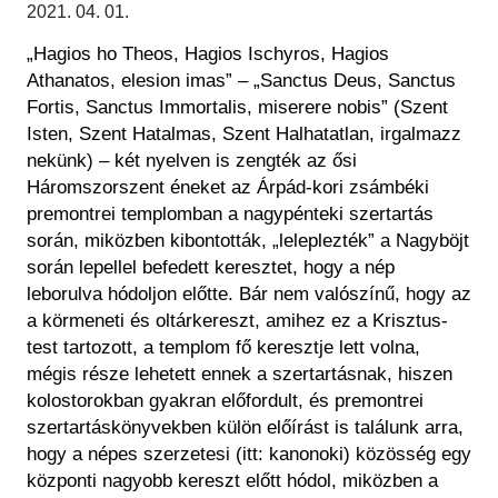
Régészet
2021. 04. 01.
Képcsarnok
Tagintézmények
„Hagios ho Theos, Hagios Ischyros, Hagios
Történeti Fényképtár
Felnőttképzés
Athanatos, elesion imas” – „Sanctus Deus, Sanctus
Éremtár
Közérdekű adatok
Fortis, Sanctus Immortalis, miserere nobis” (Szent
Adattár
Isten, Szent Hatalmas, Szent Halhatatlan, irgalmazz
Központi Könyvtár
nekünk) – két nyelven is zengték az ősi
Háromszorszent éneket az Árpád-kori zsámbéki
premontrei templomban a nagypénteki szertartás
során, miközben kibontották, „leleplezték” a Nagyböjt
során lepellel befedett keresztet, hogy a nép
leborulva hódoljon előtte. Bár nem valószínű, hogy az
a körmeneti és oltárkereszt, amihez ez a Krisztus-
test tartozott, a templom fő keresztje lett volna,
mégis része lehetett ennek a szertartásnak, hiszen
kolostorokban gyakran előfordult, és premontrei
szertartáskönyvekben külön előírást is találunk arra,
hogy a népes szerzetesi (itt: kanonoki) közösség egy
központi nagyobb kereszt előtt hódol, miközben a