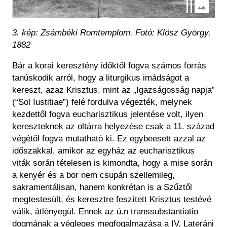
3. kép: Zsámbéki Romtemplom. Fotó: Klösz György,
1882
Bár a korai keresztény időktől fogva számos forrás
tanúskodik arról, hogy a liturgikus imádságot a
kereszt, azaz Krisztus, mint az „Igazságosság napja”
(“Sol Iustitiae”) felé fordulva végezték, melynek
kezdettől fogva eucharisztikus jelentése volt, ilyen
kereszteknek az oltárra helyezése csak a 11. század
végétől fogva mutatható ki. Ez egybeesett azzal az
időszakkal, amikor az egyház az eucharisztikus
viták során tételesen is kimondta, hogy a mise során
a kenyér és a bor nem csupán szellemileg,
sakramentálisan, hanem konkrétan is a Szűztől
megtestesült, és keresztre feszített Krisztus testévé
válik, átlényegül. Ennek az ú.n transsubstantiatio
dogmának a végleges megfogalmazása a IV. Lateráni