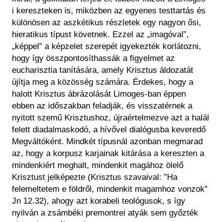
i kereszteken is, miközben az egyenes testtartás és
különösen az aszkétikus részletek egy nagyon ősi,
hieratikus típust követnek. Ezzel az „imagóval”,
„képpel” a képzelet szerepét igyekezték korlátozni,
hogy így összpontosíthassák a figyelmet az
eucharisztia tanítására, amely Krisztus áldozatát
újítja meg a közösség számára.
Érdekes, hogy a
halott Krisztus ábrázolását Limoges-ban éppen
ebben az időszakban feladják, és visszatérnek a
nyitott szemű Krisztushoz, újraértelmezve azt a halál
felett diadalmaskodó, a hívővel dialógusba keveredő
Megváltóként. Mindkét típusnál azonban megmarad
az, hogy a korpusz karjainak kitárása a kereszten a
mindenkiért meghalt, mindenkit magához ölelő
Krisztust jelképezte (Krisztus szavaival: ”Ha
felemeltetem e földről, mindenkit magamhoz vonzok”
Jn 12.32), ahogy azt korabeli teológusok, s így
nyilván a zsámbéki premontrei atyák sem győzték