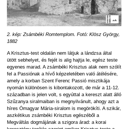
2. kép: Zsámbéki Romtemplom. Fotó: Klösz György,
1882
A Krisztus-test oldalán nem látjuk a lándzsa által
ütött sebhelyet, és fejét is alig hajtja le, egész teste
egyenes marad. A zsámbéki Krisztus alak nem szólít
fel a Passiónak a hívő képzeletében való átélésére,
amely a korban Szent Ferenc Passió misztikája
nyomán különösen is kibontakozott, de már a 11-12.
században is jelen volt, s egyúttal a kereszt alatt álló
Szűzanya siralmaiban is megnyilvánult, ahogy azt a
híres Ómagyar Mária-siralom is megörökíti. A szikár,
aszkétikus zsámbéki Krisztus egészéből a
Megváltás dogmájának a szigora árad: a korai