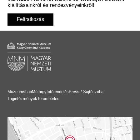
kiállításainkról és rendezvényeinkről!
Feliratkozás
Múzeumshop
Műtárgyfotórendelés
Press / Sajtószoba
Tagintézmények
Terembérlés