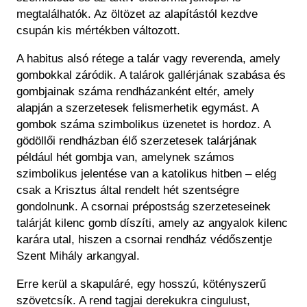
megtalálhatók. Az öltözet az alapítástól kezdve
csupán kis mértékben változott.
A habitus alsó rétege a
talár
vagy
reverenda
, amely
gombokkal záródik. A talárok gallérjának szabása és
gombjainak száma rendházanként eltér, amely
alapján a szerzetesek felismerhetik egymást. A
gombok száma szimbolikus üzenetet is hordoz. A
gödöllői rendházban élő szerzetesek talárjának
például hét gombja van, amelynek számos
szimbolikus jelentése van a katolikus hitben – elég
csak a Krisztus által rendelt hét szentségre
gondolnunk. A csornai prépostság szerzeteseinek
talárját kilenc gomb díszíti, amely az angyalok kilenc
karára utal, hiszen a csornai rendház védőszentje
Szent Mihály arkangyal.
Erre kerül a
skapuláré
, egy hosszú, kötényszerű
szövetcsík. A rend tagjai derekukra
cingulus
t,