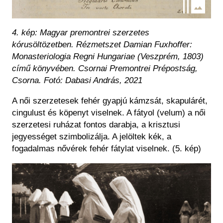
4. kép: Magyar premontrei szerzetes
kórusöltözetben.
Rézmetszet Damian Fuxhoffer:
Monasteriologia Regni Hungariae
(Veszprém, 1803)
című könyvében.
Csornai Premontrei Prépostság,
Csorna.
Fotó: Dabasi András, 2021
A női szerzetesek fehér gyapjú
kámzsá
t,
skapuláré
t,
cingulus
t és köpenyt viselnek. A fátyol (
velum
) a női
szerzetesi ruházat fontos darabja, a krisztusi
jegyességet szimbolizálja. A jelöltek kék, a
fogadalmas nővérek fehér fátylat viselnek.
(5. kép)
Kép