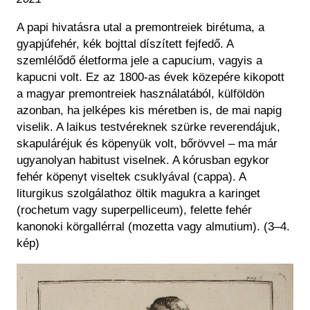
A papi hivatásra utal a premontreiek
birétum
a, a
gyapjúfehér, kék bojttal díszített fejfedő. A
szemlélődő életforma jele a
capucium
, vagyis a
kapucni volt. Ez az 1800-as évek közepére kikopott
a magyar premontreiek használatából, külföldön
azonban, ha jelképes kis méretben is, de mai napig
viselik. A laikus testvéreknek szürke
reverendá
juk,
skapuláré
juk és köpenyük volt, bőrövvel – ma már
ugyanolyan habitust viselnek. A kórusban egykor
fehér köpenyt viseltek csuklyával (
cappa
). A
liturgikus szolgálathoz öltik magukra a karinget
(
rochetum
vagy
superpelliceum
), felette fehér
kanonoki körgallérral (
mozetta
vagy
almutium
).
(3–4.
kép)
Kép