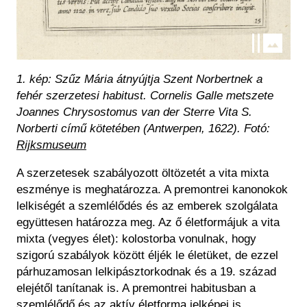
1. kép: Szűz Mária átnyújtja Szent Norbertnek a
fehér szerzetesi habitust.
Cornelis Galle metszete
Joannes Chrysostomus van der Sterre
Vita S.
Norberti
című kötetében (Antwerpen, 1622).
Fotó:
Rijksmuseum
A szerzetesek szabályozott öltözetét a
vita mixta
eszménye is meghatározza. A premontrei kanonokok
lelkiségét a szemlélődés és az emberek szolgálata
együttesen határozza meg. Az ő életformájuk a
vita
mixta
(vegyes élet): kolostorba vonulnak, hogy
szigorú szabályok között éljék le életüket, de ezzel
párhuzamosan lelkipásztorkodnak és a 19. század
elejétől tanítanak is. A premontrei habitusban a
szemlélődő és az aktív életforma jelképei is