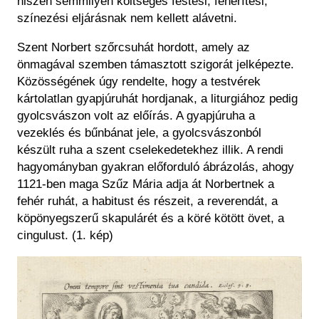
hiszen semmilyen költséges festési, fehérítési,
színezési eljárásnak nem kellett alávetni.
Szent Norbert szőrcsuhát hordott, amely az
önmagával szemben támasztott szigorát jelképezte.
Közösségének úgy rendelte, hogy a testvérek
kártolatlan gyapjúruhát hordjanak, a liturgiához pedig
gyolcsvászon volt az előírás. A gyapjúruha a
vezeklés és bűnbánat jele, a gyolcsvászonból
készült ruha a szent cselekedetekhez illik. A rendi
hagyományban gyakran előforduló ábrázolás, ahogy
1121-ben maga Szűz Mária adja át Norbertnek a
fehér ruhát, a habitust és részeit, a reverendát, a
köpönyegszerű skapulárét és a köré kötött övet, a
cingulust
.
(1. kép)
Kép