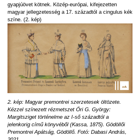
gyapjúövet kötnek. Közép-európai, kifejezetten
magyar jellegzetesség a 17. századtól a
cingulus
kék
színe.
(2. kép)
Kép
2. kép:
Magyar premontrei szerzetesek öltözete.
Kézzel színezett rézmetszet Őri G. György:
Margitsziget történelme az I-ső századtól a
jelenkorig
című könyvéből (Kassa, 1875).
Gödöllői
Premontrei Apátság, Gödöllő.
Fotó: Dabasi András,
2021