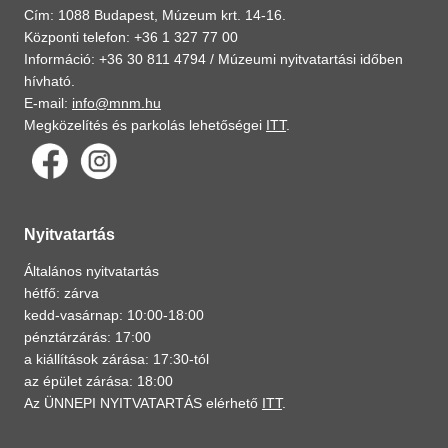
Cím: 1088 Budapest, Múzeum krt. 14-16.
Központi telefon: +36 1 327 77 00
Információ: +36 30 811 4794 /
Múzeumi nyitvatartási időben
hívható.
E-mail:
info@mnm.hu
Megközelítés és parkolás lehetőségei
ITT
.
Nyitvatartás
Általános nyitvatartás
hétfő: zárva
kedd-vasárnap: 10:00-18:00
pénztárzárás: 17:00
a kiállítások zárása: 17:30-tól
az épület zárása: 18:00
Az ÜNNEPI NYITVATARTÁS elérhető
ITT
.