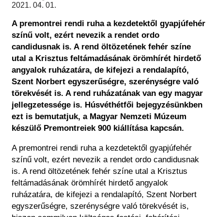
Régészet
2021. 04. 01.
Képcsarnok
Tagintézmények
A premontrei rendi ruha a kezdetektől gyapjúfehér
Történeti Fényképtár
Felnőttképzés
színű volt, ezért nevezik a rendet
ordo
Éremtár
Közérdekű adatok
candidus
nak is. A rend öltözetének fehér színe
Adattár
utal a Krisztus feltámadásának örömhírét hirdető
Központi Könyvtár
angyalok ruházatára, de kifejezi a rendalapító,
Szent Norbert egyszerűségre, szerénységre való
törekvését is. A rend ruházatának van egy magyar
jellegzetessége is. Húsvéthétfői bejegyzésünkben
ezt is bemutatjuk, a Magyar Nemzeti Múzeum
készülő
Premontreiek 900
kiállítása kapcsán.
A premontrei rendi ruha a kezdetektől gyapjúfehér
színű volt, ezért nevezik a rendet
ordo candidus
nak
is. A rend öltözetének fehér színe utal a Krisztus
feltámadásának örömhírét hirdető angyalok
ruházatára, de kifejezi a rendalapító, Szent Norbert
egyszerűségre, szerénységre való törekvését is,