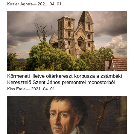
Régészet
Kusler Ágnes
— 2021. 04. 01.
Képcsarnok
Tagintézmények
Történeti Fényképtár
Felnőttképzés
Éremtár
Közérdekű adatok
Adattár
Központi Könyvtár
Körmeneti illetve oltárkereszt korpusza a zsámbéki
Keresztelő Szent János premontrei monostorból
Kiss Etele
— 2021. 04. 01.