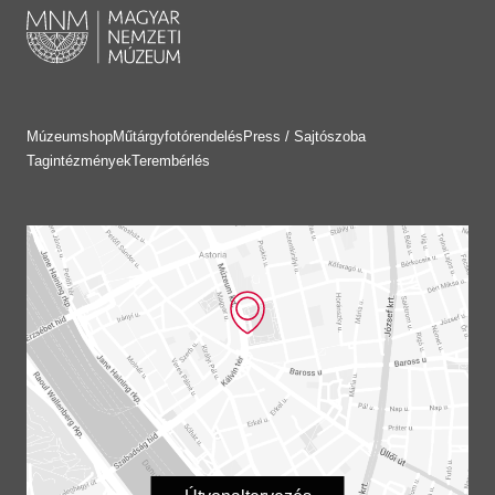
Múzeumshop
Műtárgyfotórendelés
Press / Sajtószoba
Tagintézmények
Terembérlés