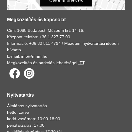
Útvonaltervezés
Megközelítés és kapcsolat
Cím: 1088 Budapest, Múzeum krt. 14-16.
Központi telefon: +36 1 327 77 00
Információ: +36 30 811 4794 /
Múzeumi nyitvatartási időben
hívható.
E-mail:
info@mnm.hu
Megközelítés és parkolás lehetőségei
ITT
.
Nyitvatartás
Általános nyitvatartás
hétfő: zárva
kedd-vasárnap: 10:00-18:00
pénztárzárás: 17:00
a kiállítások zárása: 17:30-tól