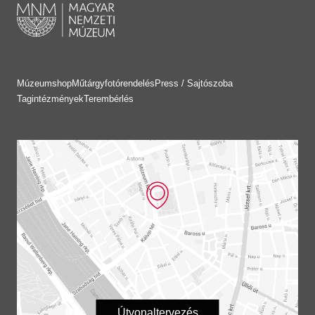
Múzeumshop
Műtárgyfotórendelés
Press / Sajtószoba
Tagintézmények
Terembérlés
Útvonaltervezés