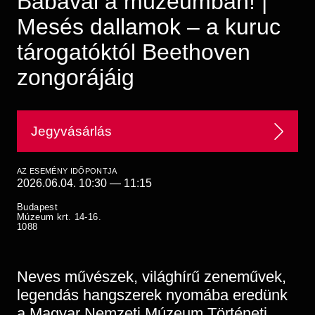
Babával a múzeumban! |
Régészet
Képcsarnok
Mesés dallamok – a kuruc
Tagintézmények
Történeti Fényképtár
Felnőttképzés
tárogatóktól Beethoven
Éremtár
Közérdekű adatok
zongorájáig
Adattár
Központi Könyvtár
Jegyvásárlás
AZ ESEMÉNY IDŐPONTJA
2026.06.04. 10:30
—
11:15
Budapest
Múzeum krt. 14-16.
1088
Neves művészek, világhírű zeneművek,
legendás hangszerek nyomába eredünk
a Magyar Nemzeti Múzeum Történeti