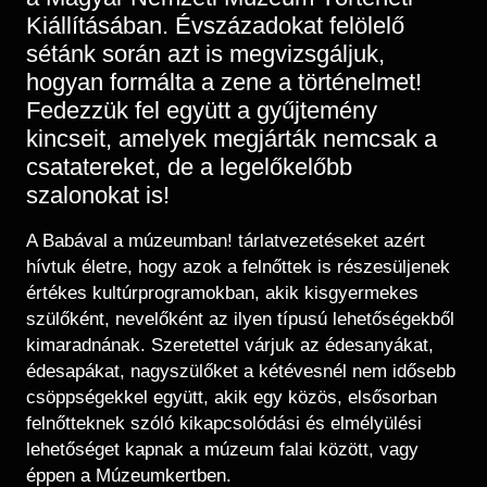
Kiállításában. Évszázadokat felölelő
sétánk során azt is megvizsgáljuk,
hogyan formálta a zene a történelmet!
Fedezzük fel együtt a gyűjtemény
kincseit, amelyek megjárták nemcsak a
csatatereket, de a legelőkelőbb
szalonokat is!
A Babával a múzeumban! tárlatvezetéseket azért
hívtuk életre, hogy azok a felnőttek is részesüljenek
értékes kultúrprogramokban, akik kisgyermekes
szülőként, nevelőként az ilyen típusú lehetőségekből
kimaradnának. Szeretettel várjuk az édesanyákat,
édesapákat, nagyszülőket a kétévesnél nem idősebb
csöppségekkel együtt, akik egy közös, elsősorban
felnőtteknek szóló kikapcsolódási és elmélyülési
lehetőséget kapnak a múzeum falai között, vagy
éppen a Múzeumkertben.