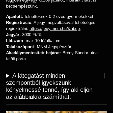
függően egy-egy közös játékot, interaktivitást is
becsempészünk.
Ajánlott:
felnőtteknek 0-2 éves gyermekekkel
Regisztráció
: A jegy megváltásával lehetséges
regisztrálni.
https://jegy.mnm.hu/&nbsp
;
Jegyár:
3000 Ft/fő.
Létszám:
max 10 fő/alkalom.
Találkozópont:
MNM Jegypénztár
Akadálymentesített bejárat:
Bródy Sándor utca
felőli porta.
A látogatást minden
szempontból igyekszünk
kényelmessé tenné, így aki eljön
az alábbiakra számíthat:
Kép