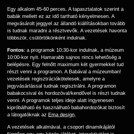
Egy alkalom 45-60 perces. A tapasztalatok szerint a
babák mellett ez az idő tartható kényelmesen. A
megvásárolt jeggyel az állandó kiállításokban tovább
is tudnak maradni a résztvevők. A vezetések havonta
többször, csütörtökönként indulnak.
Fontos
: a programok 10:30-kor indulnak, a múzeum
10:00-kor nyit. Hamarabb sajnos nincs lehetőség a
belépésre. Egy felnőtt maximum két gyermekkel tud
részt venni a programon. A Babával a múzeumban!
vezetések regisztrációkötelesek, amelyre a
jegyvásárlással tudnak regisztrálni. A programon
babakocsival és hordozóval/kendővel is részt tudnak
venni. A programok teljes ideje alatt ingyenesen
kipróbálható és használható babahordozókat biztosít
a látogatóknak az
Ema design
.
A vezetések alkalmával, a csoport dinamikájától