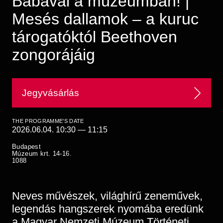
Babával a múzeumban! |
Historical Photo Department
Mesés dallamok – a kuruc
Coins Collection
Central Archive
tárogatóktól Beethoven
zongorájáig
Jegyvásárlás
THE PROGRAMME'S DATE
2026.06.04. 10:30
—
11:15
Budapest
Múzeum krt. 14-16.
1088
Neves művészek, világhírű zeneművek,
legendás hangszerek nyomába eredünk
a Magyar Nemzeti Múzeum Történeti