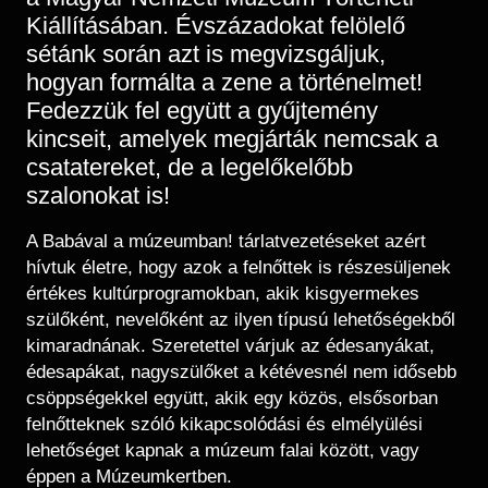
Kiállításában. Évszázadokat felölelő
sétánk során azt is megvizsgáljuk,
hogyan formálta a zene a történelmet!
Fedezzük fel együtt a gyűjtemény
kincseit, amelyek megjárták nemcsak a
csatatereket, de a legelőkelőbb
szalonokat is!
A Babával a múzeumban! tárlatvezetéseket azért
hívtuk életre, hogy azok a felnőttek is részesüljenek
értékes kultúrprogramokban, akik kisgyermekes
szülőként, nevelőként az ilyen típusú lehetőségekből
kimaradnának. Szeretettel várjuk az édesanyákat,
édesapákat, nagyszülőket a kétévesnél nem idősebb
csöppségekkel együtt, akik egy közös, elsősorban
felnőtteknek szóló kikapcsolódási és elmélyülési
lehetőséget kapnak a múzeum falai között, vagy
éppen a Múzeumkertben.