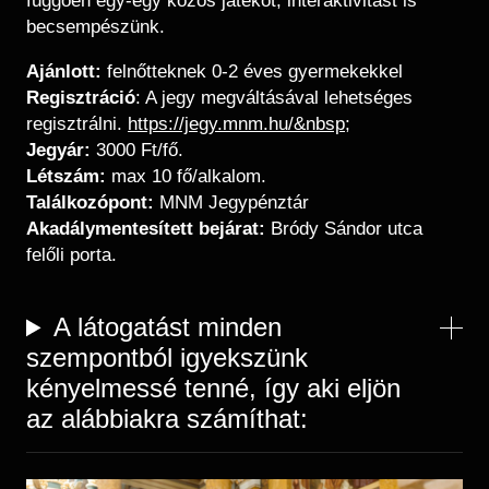
függően egy-egy közös játékot, interaktivitást is
becsempészünk.
Ajánlott:
felnőtteknek 0-2 éves gyermekekkel
Regisztráció
: A jegy megváltásával lehetséges
regisztrálni.
https://jegy.mnm.hu/&nbsp
;
Jegyár:
3000 Ft/fő.
Létszám:
max 10 fő/alkalom.
Találkozópont:
MNM Jegypénztár
Akadálymentesített bejárat:
Bródy Sándor utca
felőli porta.
A látogatást minden
szempontból igyekszünk
kényelmessé tenné, így aki eljön
az alábbiakra számíthat:
Image