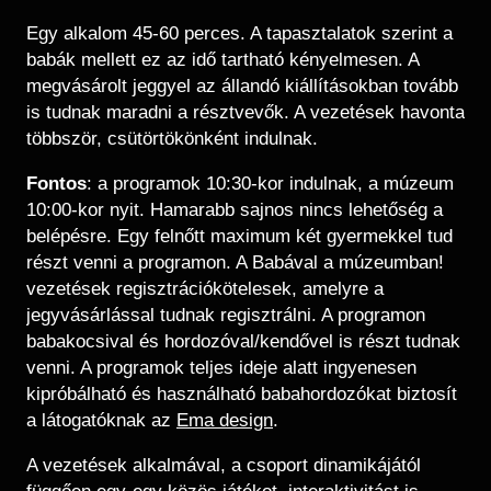
Egy alkalom 45-60 perces. A tapasztalatok szerint a
babák mellett ez az idő tartható kényelmesen. A
megvásárolt jeggyel az állandó kiállításokban tovább
is tudnak maradni a résztvevők. A vezetések havonta
többször, csütörtökönként indulnak.
Fontos
: a programok 10:30-kor indulnak, a múzeum
10:00-kor nyit. Hamarabb sajnos nincs lehetőség a
belépésre. Egy felnőtt maximum két gyermekkel tud
részt venni a programon. A Babával a múzeumban!
vezetések regisztrációkötelesek, amelyre a
jegyvásárlással tudnak regisztrálni. A programon
babakocsival és hordozóval/kendővel is részt tudnak
venni. A programok teljes ideje alatt ingyenesen
kipróbálható és használható babahordozókat biztosít
a látogatóknak az
Ema design
.
A vezetések alkalmával, a csoport dinamikájától