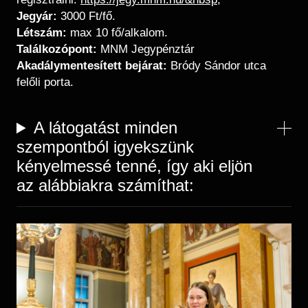
Jegyár:
3000 Ft/fő.
Létszám:
max 10 fő/alkalom.
Találkozópont:
MNM Jegypénztár
Akadálymentesített bejárat:
Bródy Sándor utca
felőli porta.
A látogatást minden
szempontból igyekszünk
kényelmessé tenné, így aki eljön
az alábbiakra számíthat:
Kép