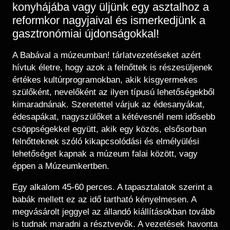
konyhájába vagy üljünk egy asztalhoz a
reformkor nagyjaival és ismerkedjünk a
gasztronómiai újdonságokkal!
A Babával a múzeumban! tárlatvezetéseket azért
hívtuk életre, hogy azok a felnőttek is részesüljenek
értékes kultúrprogramokban, akik kisgyermekes
szülőként, nevelőként az ilyen típusú lehetőségekből
kimaradnának. Szeretettel várjuk az édesanyákat,
édesapákat, nagyszülőket a kétévesnél nem idősebb
csöppségekkel együtt, akik egy közös, elsősorban
felnőtteknek szóló kikapcsolódási és elmélyülési
lehetőséget kapnak a múzeum falai között, vagy
éppen a Múzeumkertben.
Egy alkalom 45-60 perces. A tapasztalatok szerint a
babák mellett ez az idő tartható kényelmesen. A
megvásárolt jeggyel az állandó kiállításokban tovább
is tudnak maradni a résztvevők. A vezetések havonta