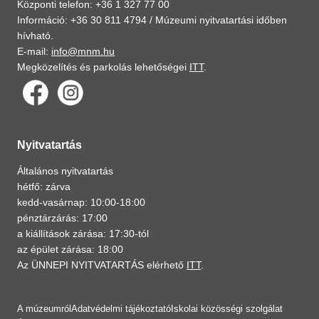
Központi telefon: +36 1 327 77 00
Információ: +36 30 811 4794 /
Múzeumi nyitvatartási időben
hívható.
E-mail:
info@mnm.hu
Megközelítés és parkolás lehetőségei
ITT
.
Nyitvatartás
Általános nyitvatartás
hétfő: zárva
kedd-vasárnap: 10:00-18:00
pénztárzárás: 17:00
a kiállítások zárása: 17:30-tól
az épület zárása: 18:00
Az ÜNNEPI NYITVATARTÁS elérhető
ITT
.
A múzeumról
Adatvédelmi tájékoztató
Iskolai közösségi szolgálat