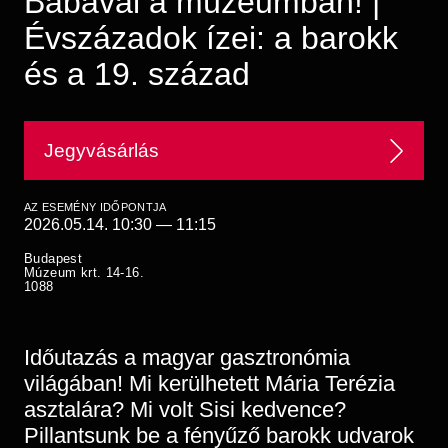
Babával a múzeumban! |
Régészet
Képcsarnok
Évszázadok ízei: a barokk
Tagintézmények
Történeti Fényképtár
Felnőttképzés
és a 19. század
Éremtár
Közérdekű adatok
Adattár
Központi Könyvtár
Jegyvásárlás
AZ ESEMÉNY IDŐPONTJA
2026.05.14. 10:30
—
11:15
Budapest
Múzeum krt. 14-16.
1088
Időutazás a magyar gasztronómia
világában! Mi kerülhetett Mária Terézia
asztalára? Mi volt Sisi kedvence?
Pillantsunk be a fényűző barokk udvarok