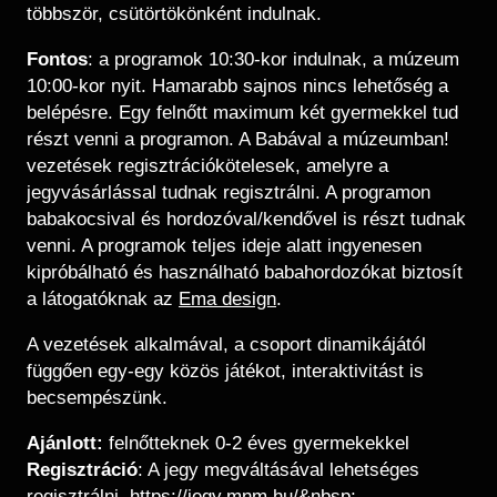
többször, csütörtökönként indulnak.
Fontos
: a programok 10:30-kor indulnak, a múzeum
10:00-kor nyit. Hamarabb sajnos nincs lehetőség a
belépésre. Egy felnőtt maximum két gyermekkel tud
részt venni a programon. A Babával a múzeumban!
vezetések regisztrációkötelesek, amelyre a
jegyvásárlással tudnak regisztrálni. A programon
babakocsival és hordozóval/kendővel is részt tudnak
venni. A programok teljes ideje alatt ingyenesen
kipróbálható és használható babahordozókat biztosít
a látogatóknak az
Ema design
.
A vezetések alkalmával, a csoport dinamikájától
függően egy-egy közös játékot, interaktivitást is
becsempészünk.
Ajánlott:
felnőtteknek 0-2 éves gyermekekkel
Regisztráció
: A jegy megváltásával lehetséges
regisztrálni.
https://jegy.mnm.hu/&nbsp
;