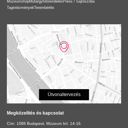
Múzeumshop
Műtárgyfotórendelés
Press / Sajtószoba
Tagintézmények
Terembérlés
Útvonaltervezés
Megközelítés és kapcsolat
Cím: 1088 Budapest, Múzeum krt. 14-16.