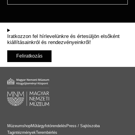
Iratkozzon fel hírlevelünkre és értesüljön elsőként
kiállításainkról és rendezvényeinkről!
Feliratkozás
Múzeumshop
Műtárgyfotórendelés
Press / Sajtószoba
Tagintézmények
Terembérlés