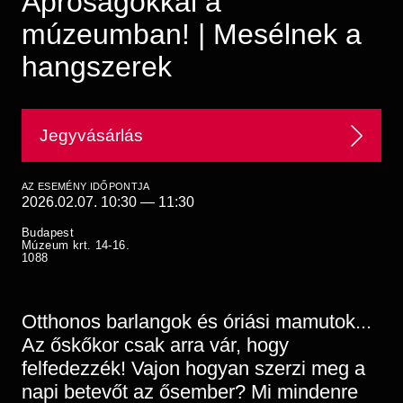
Apróságokkal a
Régészet
Képcsarnok
múzeumban! | Mesélnek a
Tagintézmények
Történeti Fényképtár
Felnőttképzés
hangszerek
Éremtár
Közérdekű adatok
Adattár
Központi Könyvtár
Jegyvásárlás
AZ ESEMÉNY IDŐPONTJA
2026.02.07. 10:30
—
11:30
Budapest
Múzeum krt. 14-16.
1088
Otthonos barlangok és óriási mamutok...
Az őskőkor csak arra vár, hogy
felfedezzék! Vajon hogyan szerzi meg a
napi betevőt az ősember? Mi mindenre