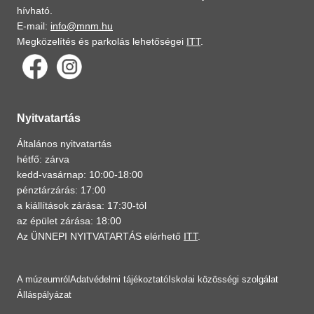
hívható.
E-mail:
info@mnm.hu
Megközelítés és parkolás lehetőségei
ITT
.
Nyitvatartás
Általános nyitvatartás
hétfő: zárva
kedd-vasárnap: 10:00-18:00
pénztárzárás: 17:00
a kiállítások zárása: 17:30-tól
az épület zárása: 18:00
Az ÜNNEPI NYITVATARTÁS elérhető
ITT
.
A múzeumról
Adatvédelmi tájékoztató
Iskolai közösségi szolgálat
Álláspályázat