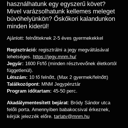
használhatunk egy egyszerű követ?
Mivel varázsolhatunk kellemes meleget
búvóhelyünkön? Őskőkori kalandunkon
minden kiderül!
Ajánlott: felnőtteknek 2-5 éves gyermekekkel
Regisztráció:
regisztrálni a jegy megváltásával
lehetséges.
https://jegy.mnm.hu/
Jegyár:
1600 Ft/fő (minden résztvevőnek életkortól
függetlenül).
Létszám:
10 fő felnőtt, (Max 2 gyermek/felnőtt)
Találkozópont
: MNM Jegypénztár
Program időtartam:
45-50 perc.
Akadálymentesített bejárat
: Bródy Sándor utca
felőli porta. Amennyiben babakocsival érkeznek,
kérjük jelezzék előre.
tarlatv@mnm.hu