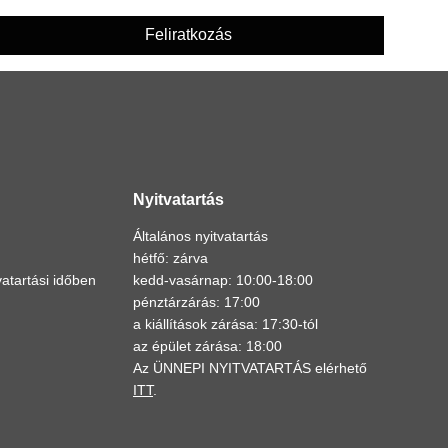
Feliratkozás
Nyitvatartás
Általános nyitvatartás
hétfő: zárva
atartási időben
kedd-vasárnap: 10:00-18:00
pénztárzárás: 17:00
a kiállítások zárása: 17:30-tól
az épület zárása: 18:00
Az ÜNNEPI NYITVATARTÁS elérhető
ITT
.