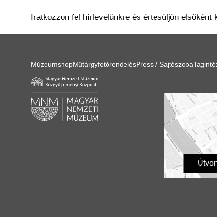
Iratkozzon fel hírlevelünkre és értesüljön elsőként 
Múzeumshop
Műtárgyfotórendelés
Press / Sajtószoba
Tagint
Útvon