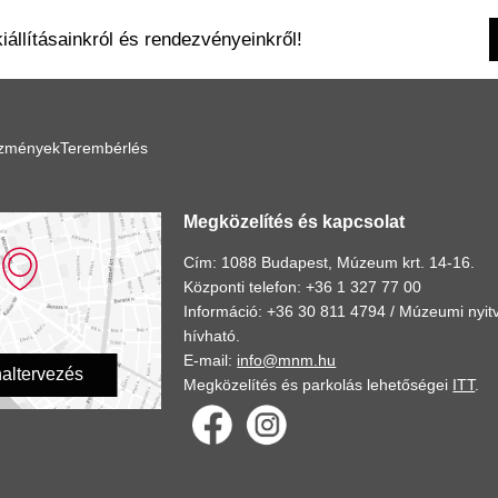
kiállításainkról és rendezvényeinkről!
ézmények
Terembérlés
Megközelítés és kapcsolat
Cím: 1088 Budapest, Múzeum krt. 14-16.
Központi telefon: +36 1 327 77 00
Információ: +36 30 811 4794 /
Múzeumi nyitv
hívható.
E-mail:
info@mnm.hu
altervezés
Megközelítés és parkolás lehetőségei
ITT
.