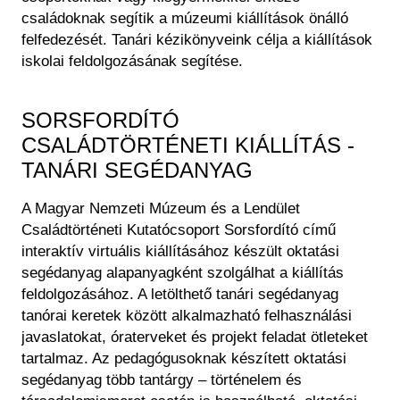
Régészet
családoknak segítik a múzeumi kiállítások önálló
Képcsarnok
Tagintézmények
felfedezését. Tanári kézikönyveink célja a kiállítások
Történeti Fényképtár
Felnőttképzés
iskolai feldolgozásának segítése.
Éremtár
Közérdekű adatok
Adattár
SORSFORDÍTÓ
Központi Könyvtár
CSALÁDTÖRTÉNETI KIÁLLÍTÁS -
TANÁRI SEGÉDANYAG
A Magyar Nemzeti Múzeum és a Lendület
Családtörténeti Kutatócsoport Sorsfordító című
interaktív virtuális kiállításához készült oktatási
segédanyag alapanyagként szolgálhat a kiállítás
feldolgozásához. A letölthető tanári segédanyag
tanórai keretek között alkalmazható felhasználási
javaslatokat, óraterveket és projekt feladat ötleteket
tartalmaz. Az pedagógusoknak készített oktatási
segédanyag több tantárgy – történelem és