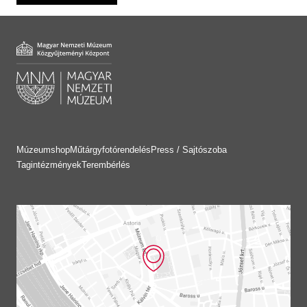
Múzeumshop
Műtárgyfotórendelés
Press / Sajtószoba
Tagintézmények
Terembérlés