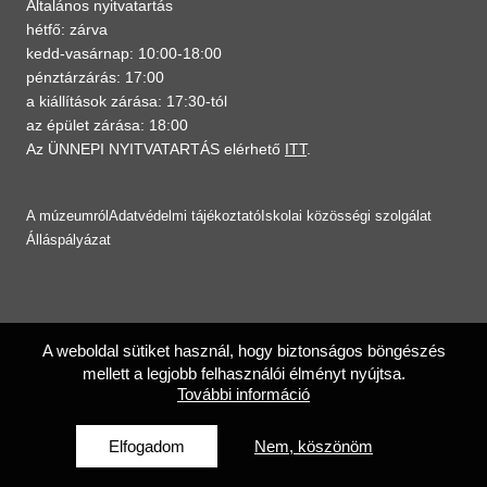
Általános nyitvatartás
hétfő: zárva
kedd-vasárnap: 10:00-18:00
pénztárzárás: 17:00
a kiállítások zárása: 17:30-tól
az épület zárása: 18:00
Az ÜNNEPI NYITVATARTÁS elérhető
ITT
.
A múzeumról
Adatvédelmi tájékoztató
Iskolai közösségi szolgálat
Álláspályázat
A weboldal sütiket használ, hogy biztonságos böngészés
mellett a legjobb felhasználói élményt nyújtsa.
További információ
Elfogadom
Nem, köszönöm