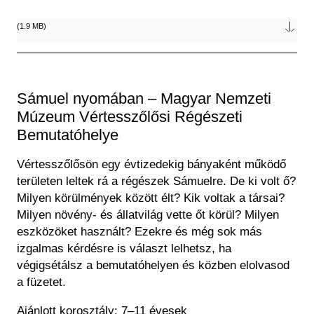
Fájl
(1.9 MB)
Sámuel nyomában – Magyar Nemzeti
Múzeum Vértesszőlősi Régészeti
Bemutatóhelye
Vértesszőlősön egy évtizedekig bányaként működő
területen leltek rá a régészek Sámuelre. De ki volt ő?
Milyen körülmények között élt? Kik voltak a társai?
Milyen növény- és állatvilág vette őt körül? Milyen
eszközöket használt? Ezekre és még sok más
izgalmas kérdésre is választ lelhetsz, ha
végigsétálsz a bemutatóhelyen és közben elolvasod
a füzetet.
Ajánlott korosztály: 7–11 évesek