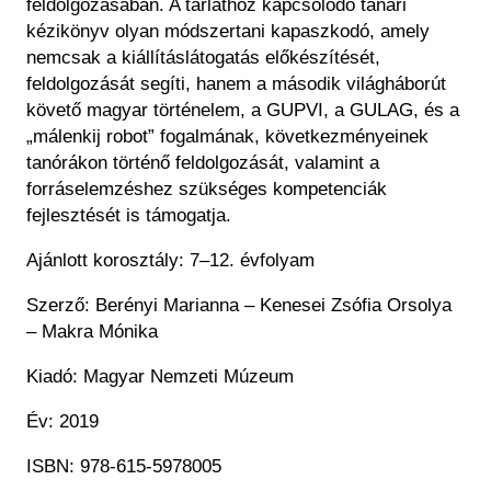
feldolgozásában. A tárlathoz kapcsolódó tanári
kézikönyv olyan módszertani kapaszkodó, amely
nemcsak a kiállításlátogatás előkészítését,
feldolgozását segíti, hanem a második világháborút
követő magyar történelem, a GUPVI, a GULAG, és a
„málenkij robot” fogalmának, következményeinek
tanórákon történő feldolgozását, valamint a
forráselemzéshez szükséges kompetenciák
fejlesztését is támogatja.
Ajánlott korosztály: 7–12. évfolyam
Szerző: Berényi Marianna – Kenesei Zsófia Orsolya
– Makra Mónika
Kiadó: Magyar Nemzeti Múzeum
Év: 2019
ISBN: 978-615-5978005