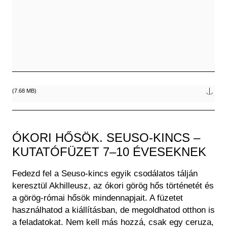
Fájl
(7.68 MB)
ÓKORI HŐSÖK. SEUSO-KINCS –
KUTATÓFÜZET 7–10 ÉVESEKNEK
Fedezd fel a Seuso-kincs egyik csodálatos tálján
keresztül Akhilleusz, az ókori görög hős történetét és
a görög-római hősök mindennapjait. A füzetet
használhatod a kiállításban, de megoldhatod otthon is
a feladatokat. Nem kell más hozzá, csak egy ceruza,