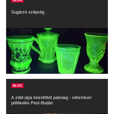
BLOG
Sugárzó szépség
BLOG
A zöld útjai klorofilltól patináig - reformkori
pöfékelés Pest-Budán