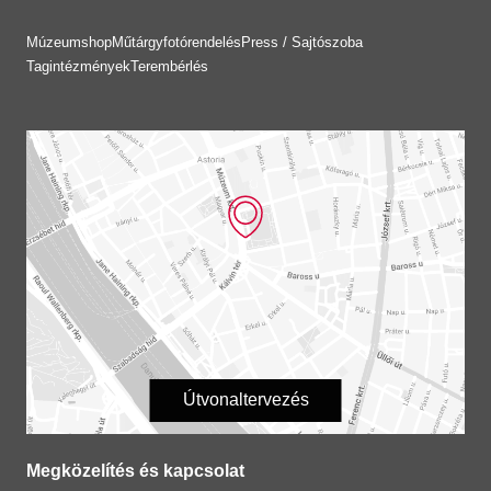
Múzeumshop
Műtárgyfotórendelés
Press / Sajtószoba
Tagintézmények
Terembérlés
Útvonaltervezés
Megközelítés és kapcsolat