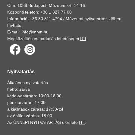
Cím: 1088 Budapest, Múzeum krt. 14-16.
Központi telefon: +36 1 327 77 00
Információ: +36 30 811 4794 /
Múzeumi nyitvatartási időben
hívható.
E-mail:
info@mnm.hu
Megközelítés és parkolás lehetőségei
ITT
.
Nyitvatartás
Általános nyitvatartás
hétfő: zárva
kedd-vasárnap: 10:00-18:00
pénztárzárás: 17:00
a kiállítások zárása: 17:30-tól
az épület zárása: 18:00
Az ÜNNEPI NYITVATARTÁS elérhető
ITT
.