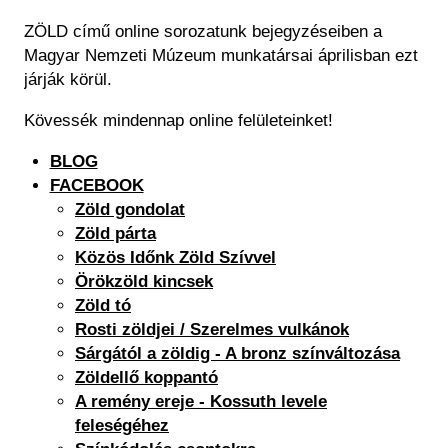
ZÖLD című online sorozatunk bejegyzéseiben a
Magyar Nemzeti Múzeum munkatársai áprilisban ezt
járják körül.
Kövessék mindennap online felületeinket!
BLOG
FACEBOOK
Zöld
gondolat
Zöld párta
Közös Időnk Zöld Szívvel
Örökzöld kincsek
Zöld tó
Rosti zöldjei / Szerelmes vulkánok
Sárgától a zöldig - A bronz színváltozása
Zöldellő koppantó
A remény ereje - Kossuth levele
feleségéhez