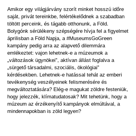
Régészet
Képcsarnok
Amikor egy világjárvány szorít minket hosszú időre
Tagintézmények
Történeti Fényképtár
saját, privát tereinkbe, felértékelődnek a szabadban
Felnőttképzés
töltött perceink, és tágabb otthonunk, a Föld.
Éremtár
Közérdekű adatok
Bolygónk sérülékeny szépségére hívja fel a figyelmet
Adattár
áprilisban a Föld Napja, a #MuseumsGoGreen
Központi Könyvtár
kampány pedig arra az alapvető dilemmára
emlékeztet: vajon lehetnek-e a múzeumok a
„változások ügynökei”, aktívan állást foglalva a
„sürgető társadalmi, szociális, ökológiai”
kérdésekben. Lehetnek-e hatással tehát az emberi
tevékenység veszélyeinek felismerésére és
megváltoztatására? Elég-e magukat zöldre festeniük,
hogy jelezzék, klímatudatosak? Mit tehetünk, hogy a
múzeum az érzékenyítő kampányok elmúltával, a
mindennapokban is zöld legyen?