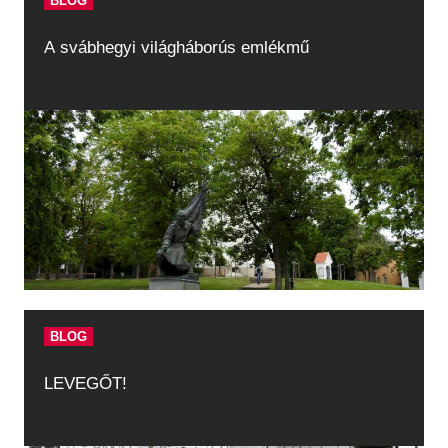
BLOG
A svábhegyi világháborús emlékmű
BLOG
LEVEGŐT!