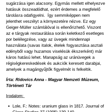
sugárzása igen alacsony. Egymás mellett elhelyezve
hatásuk összeadódhat, ezért érdemes a megfelelő
tárolásra odafigyelni. Így semmiképpen nem
jelenthet veszélyt a környezetére nézve. Ez egy
Geiger-Müller számlálóval is ellenőrizhető. Viszont
az e tárgyak restaurálása során keletkező esetleges
por belélegzése, vagy az üvegek mindennapi
használata (savas italok, ételek fogyasztása asztali
edényből vagy huzamos viselésük ékszerként) már
káros hatású lehet. Manapság az uránüvegek a
régiségkereskedések és aukciók keresett darabjai,
amelyek a magángyűjtők figyelmét is felkeltik.
Írta: Ridovics Anna - Magyar Nemzeti Múzeum,
Történeti Tár
Irodalom:
Lole, F.: Notes: uranium glass in 1817. Journal of