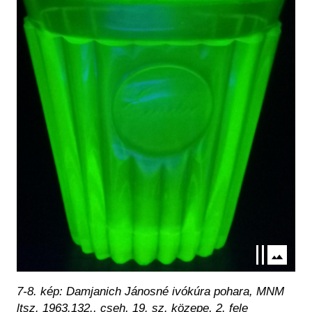
7-8. kép: Damjanich Jánosné ivókúra pohara, MNM
ltsz. 1963.132., cseh, 19. sz. közepe, 2. fele