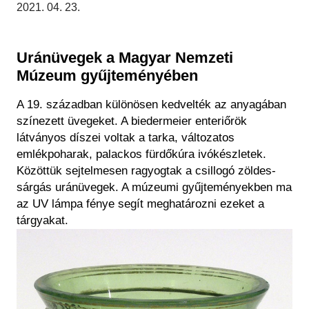
Régészet
2021. 04. 23.
Képcsarnok
Tagintézmények
Történeti Fényképtár
Felnőttképzés
Éremtár
Uránüvegek a Magyar Nemzeti
Közérdekű adatok
Múzeum gyűjteményében
Adattár
Központi Könyvtár
A 19. században különösen kedvelték az anyagában
színezett üvegeket. A biedermeier enteriőrök
látványos díszei voltak a tarka, változatos
emlékpoharak, palackos fürdőkúra ivókészletek.
Közöttük sejtelmesen ragyogtak a csillogó zöldes-
sárgás uránüvegek. A múzeumi gyűjteményekben ma
az UV lámpa fénye segít meghatározni ezeket a
tárgyakat.
Kép