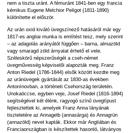
nem a tiszta uránt. A fémuránt 1841-ben egy francia
kémikus Eugene Melchior Peligot (1811-1890)
különítette el először.
Az urán oxid kiváló üvegszínező hatásáról már egy
1817-es angliai munka is említést tesz, mely szerint
– az adagolás arányától függően ‒ barna, almazöld
vagy smaragd zöld árnyalat érhető el vele.
Széleskörű népszerűségét a cseh-német
üvegművesség képviselői alapozták meg. Franz
Anton Riedel (1786-1844) elsők között kezdte meg
az uránüvegek gyártását az 1830-as években
Antonínovban, a történeti Csehország területén.
Unokaöccse, egyben veje, Josef Riedel (1816-1894)
segítségével két élénk, ragyogó színű üvegtípust
fejlesztettek ki, amelyek Franz Anna lányának
tiszteletére az Annagelb (annasárga) és Annagrün
(annazöld) nevet kapták. Ekkor már Angliában és
Franciaországban is készítettek hasonló, látványos