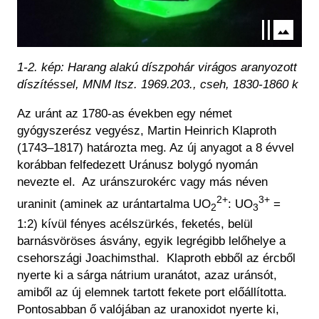
1-2. kép: Harang alakú díszpohár virágos aranyozott
díszítéssel, MNM ltsz. 1969.203., cseh, 1830-1860 k
Az uránt az 1780-as években egy német
gyógyszerész vegyész, Martin Heinrich Klaproth
(1743–1817) határozta meg. Az új anyagot a 8 évvel
korábban felfedezett Uránusz bolygó nyomán
nevezte el. Az uránszurokérc vagy más néven
2+
3+
uraninit (aminek az urántartalma UO
: UO
=
2
3
1:2) kívül fényes acélszürkés, feketés, belül
barnásvöröses ásvány, egyik legrégibb lelőhelye a
csehországi Joachimsthal. Klaproth ebből az ércből
nyerte ki a sárga
n
átrium
uranátot
, azaz uránsót,
amiből az új elemnek tartott fekete port előállította.
Pontosabban ő valójában az uranoxidot nyerte ki,