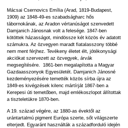
Mácsai Csernovics Emília (Arad, 1819-Budapest,
1909) az 1848-49-es szabadságharc hős
tábornokának, az Aradon vértanúságot szenvedett
Damjanich Jánosnak volt a felesége. 1847-ben
kötöttek házasságot, mindössze két közös év adatott
számukra. Az özvegyen maradt fiatalasszony többé
nem ment férjhez. Tevékeny életet élt, jótékonysági
akciókat szervezett az özvegyek, árvák
megsegítésére. 1861-ben megalapította a Magyar
Gazdaasszonyok Egyesületét. Damjanich Jánosné
kezdeményezésére temették közös sírba újra az
1849-es kivégzések kilenc mártírját 1867-ben a
Kerepesi úti temetőben, majd emlékoszlopot állítottak
a tiszteletükre 1870-ben.
A 19. század végére, az 1880-as évektől az
urántartalmú pigment Európa szerte, sőt világszerte
elterjedt. Egyaránt használták a századforduló idején