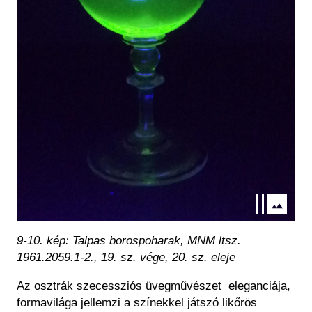
9-10. kép: Talpas borospoharak, MNM ltsz.
1961.2059.1-2., 19. sz. vége, 20. sz. eleje
Az osztrák szecessziós üvegművészet eleganciája,
formavilága jellemzi a színekkel játszó likőrös