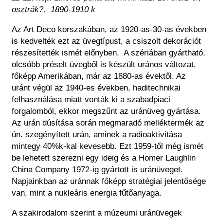
osztrák?, 1890-1910 k
Az Art Deco korszakában, az 1920-as-30-as években
is kedvelték ezt az üvegtípust, a csiszolt dekorációt
részesítették ismét előnyben. A szériában gyártható,
olcsóbb préselt üvegből is készült urános változat,
főképp Amerikában, már az 1880-as évektől. Az
uránt végül az 1940-es években, haditechnikai
felhasználása miatt vonták ki a szabadpiaci
forgalomból, ekkor megszűnt az uránüveg gyártása.
Az urán dúsítása során megmaradó melléktermék az
ún. szegényített urán, aminek a radioaktivitása
mintegy 40%k-kal kevesebb. Ezt 1959-től még ismét
be lehetett szerezni egy ideig és a Homer Laughlin
China Company 1972-ig gyártott is uránüveget.
Napjainkban az uránnak főképp stratégiai jelentősége
van, mint a nukleáris energia fűtőanyaga.
A szakirodalom szerint a múzeumi uránüvegek