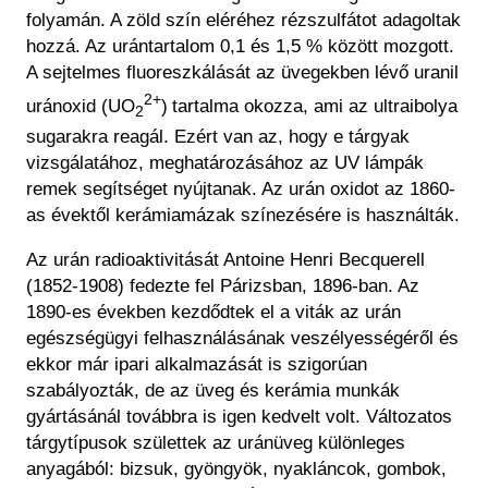
folyamán. A zöld szín eléréhez rézszulfátot adagoltak
hozzá. Az urántartalom 0,1 és 1,5 % között mozgott.
A sejtelmes fluoreszkálását az üvegekben lévő uranil
2+
uránoxid (
UO
)
tartalma okozza, ami az ultraibolya
2
sugarakra reagál
. Ezért van az, hogy e tárgyak
vizsgálatához, meghatározásához az UV lámpák
remek segítséget nyújtanak. Az urán oxidot az 1860-
as évektől kerámiamázak színezésére is használták.
Az urán radioaktivitását Antoine Henri Becquerell
(1852-1908) fedezte fel Párizsban, 1896-ban. Az
1890-es években kezdődtek el a viták az urán
egészségügyi felhasználásának veszélyességéről és
ekkor már ipari alkalmazását is szigorúan
szabályozták, de az üveg és kerámia munkák
gyártásánál továbbra is igen kedvelt volt. Változatos
tárgytípusok születtek az uránüveg különleges
anyagából: bizsuk, gyöngyök, nyakláncok, gombok,