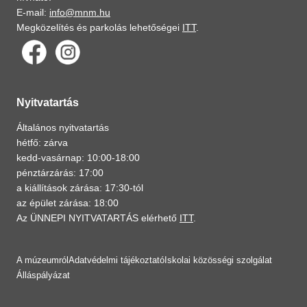
E-mail:
info@mnm.hu
Megközelítés és parkolás lehetőségei
ITT
.
Nyitvatartás
Általános nyitvatartás
hétfő: zárva
kedd-vasárnap: 10:00-18:00
pénztárzárás: 17:00
a kiállítások zárása: 17:30-tól
az épület zárása: 18:00
Az ÜNNEPI NYITVATARTÁS elérhető
ITT
.
A múzeumról
Adatvédelmi tájékoztató
Iskolai közösségi szolgálat
Álláspályázat