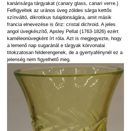
kanárisárga tárgyakat (canary glass, canari verre.)
Felfigyeltek az urános üveg zöldes sárga kettős
színváltó, dikrotikus tulajdonságára, amit másik
francia elnevezése is őriz: cristal dichroid. A jeles
angol üvegkészítő, Apsley Pellat (1763-1826) ezért
kaméleonüvegként írt róla. Azt is megjegyezte, hogy
a lemenő nap sugaránál e tárgyak körvonalai
titokzatosan felderengenek, de a gyertyafénynél ez a
jelenség nem figyelhető meg.
Kép