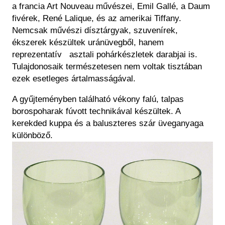
a francia Art Nouveau művészei, Emil Gallé, a Daum
fivérek, René Lalique, és az amerikai Tiffany.
Nemcsak művészi dísztárgyak, szuvenírek,
ékszerek készültek uránüvegből, hanem
reprezentatív asztali pohárkészletek darabjai is.
Tulajdonosaik természetesen nem voltak tisztában
ezek esetleges ártalmasságával.
A gyűjteményben található vékony falú, talpas
borospoharak fúvott technikával készültek. A
kerekded kuppa és a baluszteres szár üveganyaga
különböző.
Kép