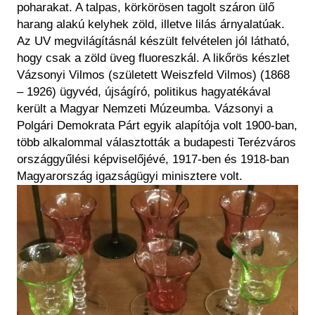
poharakat. A talpas, körkörösen tagolt száron ülő
harang alakú kelyhek zöld, illetve lilás árnyalatúak.
Az UV megvilágításnál készült felvételen jól látható,
hogy csak a zöld üveg fluoreszkál. A likőrös készlet
Vázsonyi Vilmos (született Weiszfeld Vilmos) (1868
– 1926) ügyvéd, újságíró, politikus hagyatékával
került a Magyar Nemzeti Múzeumba. Vázsonyi a
Polgári Demokrata Párt egyik alapítója volt 1900-ban,
több alkalommal választották a budapesti Terézváros
országgyűlési képviselőjévé, 1917-ben és 1918-ban
Magyarország igazságügyi minisztere volt.
Kép