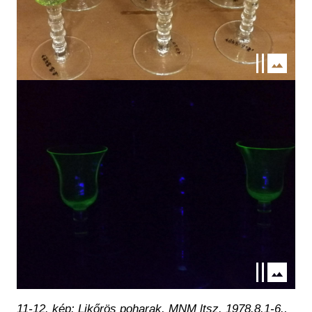
Kép
11-12. kép: Likőrös poharak, MNM ltsz. 1978.8.1-6.,