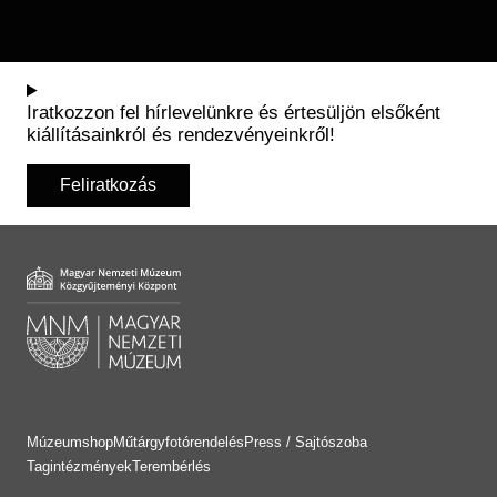
Iratkozzon fel hírlevelünkre és értesüljön elsőként
kiállításainkról és rendezvényeinkről!
Feliratkozás
Múzeumshop
Műtárgyfotórendelés
Press / Sajtószoba
Tagintézmények
Terembérlés