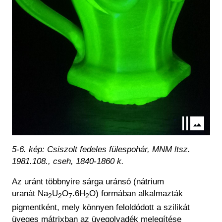
5-6. kép: Csiszolt fedeles fülespohár, MNM ltsz.
1981.108., cseh, 1840-1860 k.
Az uránt többnyire
s
á
rg
a uránsó (nátrium
uranát
Na
U
O
.6H
O) formában
alkalmazták
2
2
7
2
pigmentként, mely könnyen feloldódott a szilikát
üveges mátrixban az üvegolvadék melegítése