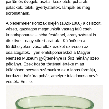
parfümös üvegek, asztali készletek, poharak,
palackok, tálak, gyertyatartók, lámpák és még
sorolhatnánk.
A biedermeier korszak idején (1820-1860) a csiszolt,
vésett, gazdagon megmunkált vastag falú cseh
kristálypoharak ‒ néha festéssel, aranyozással is
díszítve ‒ nagy sikert arattak. Különösen a
fürdőhelyeken vásárolták ezeket szívesen az
odalátogatók. Ilyen emlékpoharakból a Magyar
Nemzeti Múzeum gyűjteménye is őriz néhány szép
példányt. Ezek között történeti értéke miatt
különösen becses számunkra az a lapos formájú,
bordázott ivókúra pohár, amelyre tulajdonosa nevét
vésték: Emilie.
Kép