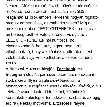
metafizikai gondolatokat közvetíteni? A Magyar
Nemzeti Múzeum történészei, művészettörténészei,
régészei, restaurátorai most saját nyelvükön
reagálnak az örök emberi kérdésre: hogyan fogható
meg az emberi lélek, az emberi szellem? Míg a
múzeum októberi TESTTÖRTÉNETEK sorozata az
emberiség testhez való viszonyát vizsgálta, a
LÉLEKTÖRTÉNETEK hol humoros, hol
elgondolkodtató, hol tárgyilagos írásai arra
világítanak rá, hogy a különböző kultúrák miként
vélekedtek vagy vélekedhettek a lélekről az idők
során.
A Nemzeti Múzeum blogján,
Facebook
- és
Instagram
oldalán párhuzamosan futó sorozatban
szóba kerül Illyés Gyula
Lélekbúvár
című
színdarabja, a régészeti leletek túlvilági kísérői, a hiú
lélek népvándorláskori hiedelmei, különböző
korszakok különleges temetkezési szokásai, az égig
érő fa (lélekfa) motívuma, Erzsébet királyné