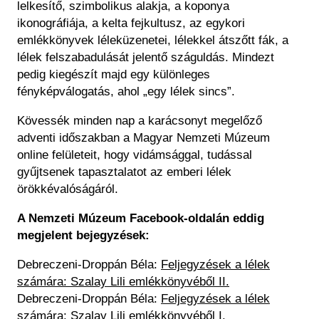
lelkesítő, szimbolikus alakja, a koponya
ikonográfiája, a kelta fejkultusz, az egykori
emlékkönyvek léleküzenetei, lélekkel átszőtt fák, a
lélek felszabadulását jelentő száguldás. Mindezt
pedig kiegészít majd egy különleges
fényképválogatás, ahol „egy lélek sincs”.
Kövessék minden nap a karácsonyt megelőző
adventi időszakban a Magyar Nemzeti Múzeum
online felületeit, hogy vidámsággal, tudással
gyűjtsenek tapasztalatot az emberi lélek
örökkévalóságáról. ​
A Nemzeti Múzeum Facebook-oldalán eddig
megjelent bejegyzések:
Debreczeni-Droppán Béla:
Feljegyzések a lélek
számára: Szalay Lili emlékkönyvéből II.
Debreczeni-Droppán Béla:
Feljegyzések a lélek
számára: Szalay Lili emlékkönyvéből I.