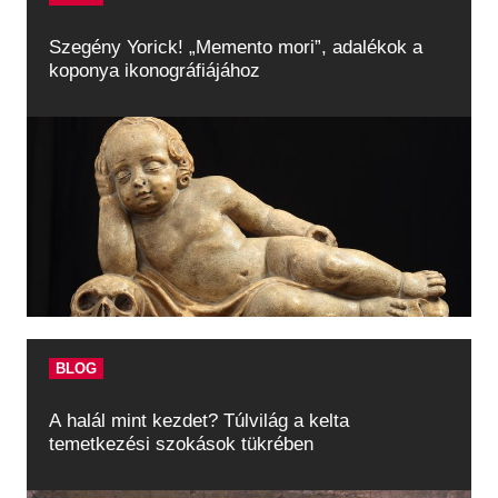
Szegény Yorick! „Memento mori”, adalékok a
koponya ikonográfiájához
BLOG
A halál mint kezdet? Túlvilág a kelta
temetkezési szokások tükrében