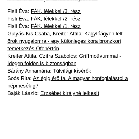
Fisli Éva:
FÁK, lélekkel /3. rész
Fisli Éva
:
FÁK, lélekkel /2. rész
Fisli Éva
:
FÁK, lélekkel /1. rész
Gulyás-Kis Csaba, Kreiter Attila:
Kagylóágyon lelt
örök nyugalomra - egy különleges kora bronzkori
temetkezés Ófehértón
Kreiter Attila, Czifra Szabolcs:
Griffmotívummal -
Idegen földön is biztonságban​
Bárány Annamária:
Túlvilági kísérők​
Soós Rita:
Az égig érő fa. A magyar honfoglalástól a
népmesékig?
Baják László:
Erzsébet királyné lelkesít