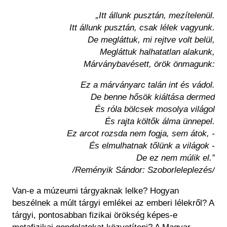
Régészet
Képcsarnok
„Itt állunk pusztán, mezítelenül.
Tagintézmények
Történeti Fényképtár
Itt állunk pusztán, csak lélek vagyunk.
Felnőttképzés
De megláttuk, mi rejtve volt belül,
Éremtár
Közérdekű adatok
Megláttuk halhatatlan alakunk,
Adattár
Márványbavésett, örök önmagunk:
Központi Könyvtár
Ez a márványarc talán int és vádol.
De benne hősök kiáltása dermed
És róla bölcsek mosolya világol
És rajta költők álma ünnepel.
Ez arcot rozsda nem fogja, sem átok, -
És elmulhatnak tőlünk a világok -
De ez nem múlik el.”
/Reményik Sándor: Szoborleleplezés/
Van-e a múzeumi tárgyaknak lelke? Hogyan
beszélnek a múlt tárgyi emlékei az emberi lélekről? A
tárgyi, pontosabban fizikai örökség képes-e