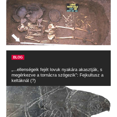
BLOG
„...ellenségeik fejét lovuk nyakára akasztják, s
megérkezve a tornácra szögezik”: Fejkultusz a
keltáknál (?)