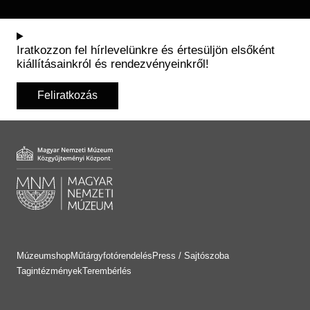
Iratkozzon fel hírlevelünkre és értesüljön elsőként
kiállításainkról és rendezvényeinkről!
Feliratkozás
Múzeumshop
Műtárgyfotórendelés
Press / Sajtószoba
Tagintézmények
Terembérlés