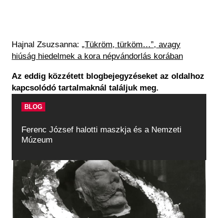
Hajnal Zsuzsanna:
„Tükröm, türköm…”, avagy
hiúság hiedelmek a kora népvándorlás korában
Az eddig közzétett blogbejegyzéseket az oldalhoz
kapcsolódó tartalmaknál találjuk meg.
BLOG
Ferenc József halotti maszkja és a Nemzeti
Múzeum