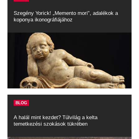
Szegény Yorick! „Memento mori”, adalékok a
koponya ikonográfiájához
BLOG
A halál mint kezdet? Túlvilág a kelta
temetkezési szokások tükrében