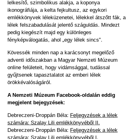
lelkesítő, szimbolikus alakja, a koponya
ikonográfiája, a kelta fejkultusz, az egykori
emlékkönyvek léleküzenetei, lélekkel átszőtt fák, a
lélek felszabadulását jelentő száguldás. Mindezt
pedig kiegészít majd egy különleges
fényképválogatás, ahol „egy lélek sincs”.
Kövessék minden nap a karácsonyt megelőző
adventi időszakban a Magyar Nemzeti Múzeum
online felületeit, hogy vidámsággal, tudással
gyűjtsenek tapasztalatot az emberi lélek
örökkévalóságáról. ​
A Nemzeti Múzeum Facebook-oldalán eddig
megjelent bejegyzések:
Debreczeni-Droppán Béla:
Feljegyzések a lélek
számára: Szalay Lili emlékkönyvéből II.
Debreczeni-Droppán Béla:
Feljegyzések a lélek
számára: Szalay Lili emlékkönyvéből I.