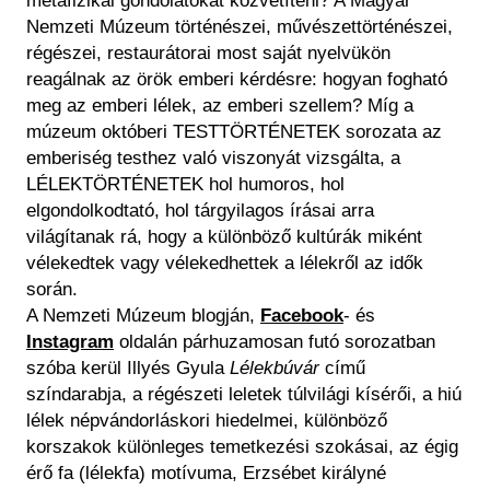
metafizikai gondolatokat közvetíteni? A Magyar
Nemzeti Múzeum történészei, művészettörténészei,
régészei, restaurátorai most saját nyelvükön
reagálnak az örök emberi kérdésre: hogyan fogható
meg az emberi lélek, az emberi szellem? Míg a
múzeum októberi TESTTÖRTÉNETEK sorozata az
emberiség testhez való viszonyát vizsgálta, a
LÉLEKTÖRTÉNETEK hol humoros, hol
elgondolkodtató, hol tárgyilagos írásai arra
világítanak rá, hogy a különböző kultúrák miként
vélekedtek vagy vélekedhettek a lélekről az idők
során.
A Nemzeti Múzeum blogján,
Facebook
- és
Instagram
oldalán párhuzamosan futó sorozatban
szóba kerül Illyés Gyula
Lélekbúvár
című
színdarabja, a régészeti leletek túlvilági kísérői, a hiú
lélek népvándorláskori hiedelmei, különböző
korszakok különleges temetkezési szokásai, az égig
érő fa (lélekfa) motívuma, Erzsébet királyné