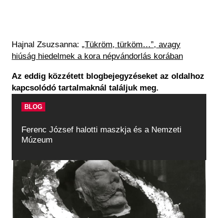
Hajnal Zsuzsanna:
„Tükröm, türköm…”, avagy
hiúság hiedelmek a kora népvándorlás korában
Az eddig közzétett blogbejegyzéseket az oldalhoz
kapcsolódó tartalmaknál találjuk meg.
BLOG
Ferenc József halotti maszkja és a Nemzeti
Múzeum