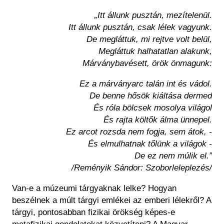
Historical Photo Department
„Itt állunk pusztán, mezítelenül.
Coins Collection
Itt állunk pusztán, csak lélek vagyunk.
Central Archive
De megláttuk, mi rejtve volt belül,
Megláttuk halhatatlan alakunk,
Márványbavésett, örök önmagunk:
Ez a márványarc talán int és vádol.
De benne hősök kiáltása dermed
És róla bölcsek mosolya világol
És rajta költők álma ünnepel.
Ez arcot rozsda nem fogja, sem átok, -
És elmulhatnak tőlünk a világok -
De ez nem múlik el.”
/Reményik Sándor: Szoborleleplezés/
Van-e a múzeumi tárgyaknak lelke? Hogyan
beszélnek a múlt tárgyi emlékei az emberi lélekről? A
tárgyi, pontosabban fizikai örökség képes-e