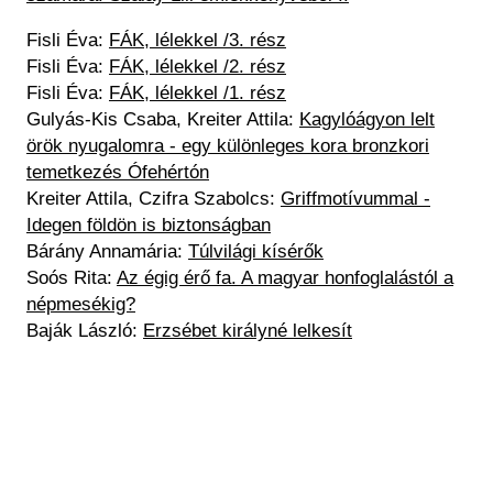
Fisli Éva:
FÁK, lélekkel /3. rész
Fisli Éva
:
FÁK, lélekkel /2. rész
Fisli Éva
:
FÁK, lélekkel /1. rész
Gulyás-Kis Csaba, Kreiter Attila:
Kagylóágyon lelt
örök nyugalomra - egy különleges kora bronzkori
temetkezés Ófehértón
Kreiter Attila, Czifra Szabolcs:
Griffmotívummal -
Idegen földön is biztonságban​
Bárány Annamária:
Túlvilági kísérők​
Soós Rita:
Az égig érő fa. A magyar honfoglalástól a
népmesékig?
Baják László:
Erzsébet királyné lelkesít