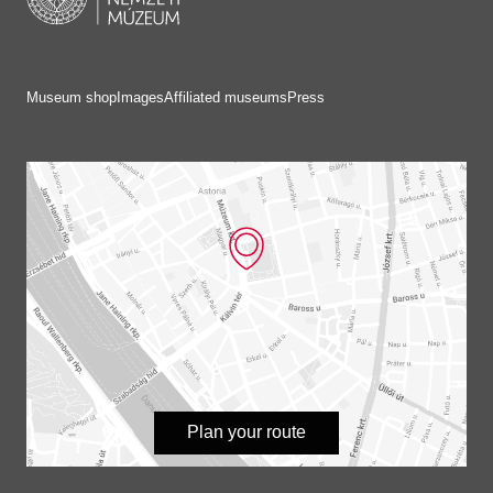
Museum shop
Images
Affiliated museums
Press
Plan your route