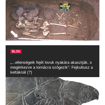
BLOG
„...ellenségeik fejét lovuk nyakára akasztják, s
megérkezve a tornácra szögezik”: Fejkultusz a
keltáknál (?)