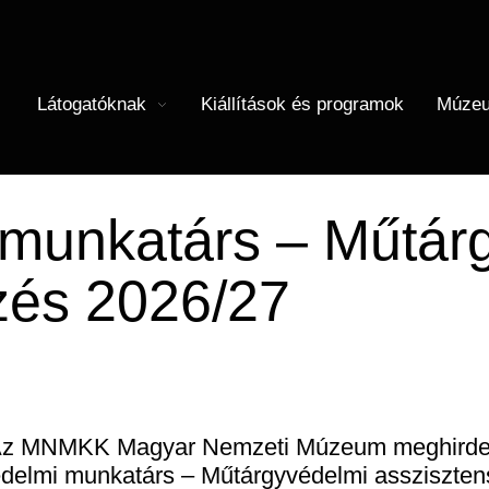
Látogatóknak
Kiállítások és programok
Múzeu
menü megnyitása
Almenü 
Menü
(HU)
Térkép
Iskolások
Önkéntesség
Újkori Főosztály
I
M
munkatárs – Műtár
Önálló felfedezés
Felnőttek
Régészet
Történeti Fényképtár
C
É
zés 2026/27
Vasúti kedvezmény
Közérdekű adatok
Központi Könyvtár
z MNMKK Magyar Nemzeti Múzeum meghirde
delmi munkatárs – Műtárgyvédelmi assziszten