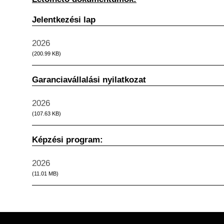
Jelentkezési lap
Év
2026
Fájl
(200.99 KB)
Garanciavállalási nyilatkozat
Év
2026
Fájl
(107.63 KB)
Képzési program:
Év
2026
Fájl
(11.01 MB)