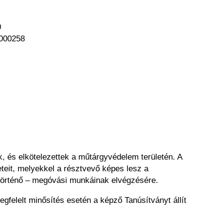
0
/000258
, és elkötelezettek a műtárgyvédelem területén. A
teit, melyekkel a résztvevő képes lesz a
t történő – megóvási munkáinak elvégzésére.
gfelelt minősítés esetén a képző Tanúsítványt állít