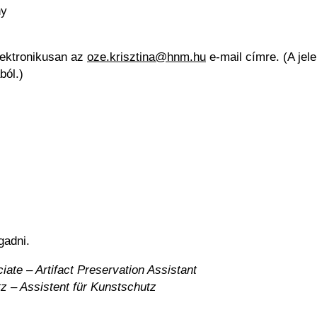
ny
elektronikusan az
oze.krisztina@hnm.hu
e-mail címre. (A jel
ból.)
gadni.
iate – Artifact Preservation Assistant
z – Assistent für Kunstschutz