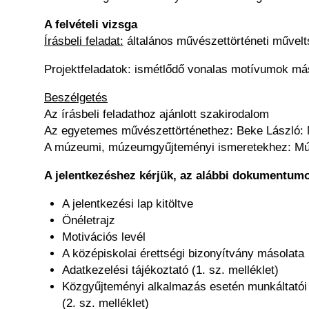
A felvételi vizsga
Írásbeli feladat:
általános művészettörténeti műve
Projektfeladatok: ismétlődő vonalas motívumok más
Beszélgetés
Az írásbeli feladathoz ajánlott szakirodalom
Az egyetemes művészettörténethez: Beke László: 
A múzeumi, múzeumgyűjteményi ismeretekhez: Múze
A jelentkezéshez kérjük, az alábbi dokumentumo
A jelentkezési lap kitöltve
Önéletrajz
Motivációs levél
A középiskolai érettségi bizonyítvány másolata
Adatkezelési tájékoztató (1. sz. melléklet)
Közgyűjteményi alkalmazás esetén munkáltatói g
(2. sz. melléklet)