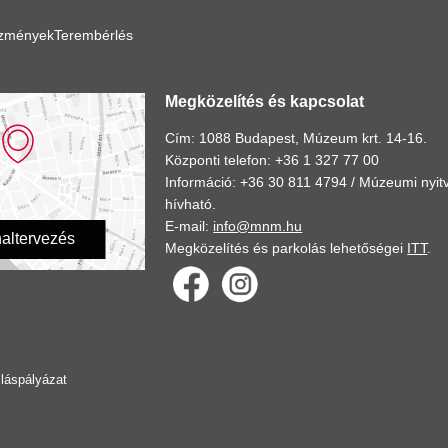
ézmények
Terembérlés
Megközelítés és kapcsolat
Cím: 1088 Budapest, Múzeum krt. 14-16.
Központi telefon: +36 1 327 77 00
Információ: +36 30 811 4794 /
Múzeumi nyitv
hívható.
E-mail:
info@mnm.hu
altervezés
Megközelítés és parkolás lehetőségei
ITT
.
lláspályázat