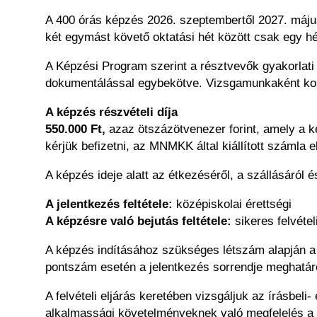
A 400 órás képzés 2026. szeptembertől 2027. május/j
két egymást követő oktatási hét között csak egy hé
A Képzési Program szerint a résztvevők gyakorlati 
dokumentálással egybekötve. Vizsgamunkaként konz
A képzés részvételi díja
550.000 Ft,
azaz ötszázötvenezer forint, amely a k
kérjük befizetni, az MNMKK által kiállított számla 
A képzés ideje alatt az étkezéséről, a szállásáról 
A jelentkezés feltétele:
középiskolai érettségi
A képzésre való bejutás feltétele:
sikeres felvétel
A képzés indításához szükséges létszám alapján a si
pontszám esetén a jelentkezés sorrendje meghatár
A felvételi eljárás keretében vizsgáljuk az írásbeli
alkalmassági követelményeknek való megfelelés a 