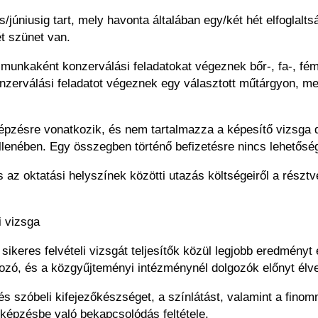
úniusig tart, mely havonta általában egy/két hét elfoglaltsá
t szünet van.
munkaként konzerválási feladatokat végeznek bőr-, fa-, fém-
erválási feladatot végeznek egy választott műtárgyon, mel
épzésre vonatkozik, és nem tartalmazza a képesítő vizsga dí
ellenében. Egy összegben történő befizetésre nincs lehetősé
és az oktatási helyszínek közötti utazás költségeiről a rész
i vizsga
keres felvételi vizsgát teljesítők közül legjobb eredményt 
ozó, és a közgyűjteményi intézménynél dolgozók előnyt élv
- és szóbeli kifejezőkészséget, a színlátást, valamint a fin
képzésbe való bekapcsolódás feltétele.