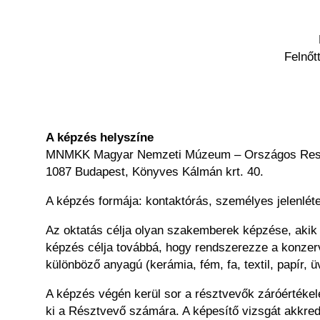
Felnőt
A képzés helyszíne
MNMKK Magyar Nemzeti Múzeum – Országos Resta
1087 Budapest, Könyves Kálmán krt. 40.
A képzés formája: kontaktórás, személyes jelenléte
Az oktatás célja olyan szakemberek képzése, akik 
képzés célja továbbá, hogy rendszerezze a konzerv
különböző anyagú (kerámia, fém, fa, textil, papír,
A képzés végén kerül sor a résztvevők záróértékelé
ki a Résztvevő számára. A képesítő vizsgát akkred