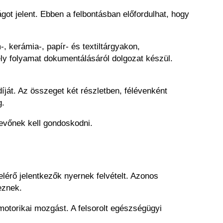
got jelent. Ebben a felbontásban előfordulhat, hogy
, kerámia-, papír- és textiltárgyakon,
y folyamat dokumentálásáról dolgozat készül.
ját. Az összeget két részletben, félévenként
g.
tvevőnek kell gondoskodni.
elérő jelentkezők nyernek felvételt. Azonos
eznek.
ommotorikai mozgást. A felsorolt egészségügyi