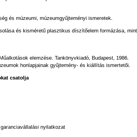
ltség és múzeumi, múzeumgyűjteményi ismeretek.
olása és kisméretű plasztikus díszítőelem formázása, mint
Műalkotások elemzése. Tankönyvkiadó, Budapest, 1986.
umok honlapjainak gyűjtemény- és kiállítás ismertetői.
kat csatolja
aranciavállalási nyilatkozat