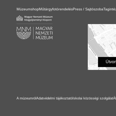
Múzeumshop
Műtárgyfotórendelés
Press / Sajtószoba
Tagint
Útvon
A múzeumról
Adatvédelmi tájékoztató
Iskolai közösségi szolgálat
Á