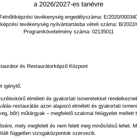
a 2026/2027-es tanévre
Felnőttképzési tevékenység engedélyszáma: E/2020/00034
tképzési tevékenység nyilvántartásba vételi száma: B/2022
Programkövetelmény száma: 02135011
urátor és Restaurátorképző Központ
t igénylő.
széleskörű elméleti és gyakorlati ismeretekkel rendelkeznek
álás-restaurálás azon alapozó elméleti és gyakorlati ismere
 üveg, bőr) műtárgyak – megfelelő szakmai felügyelet mellet
sére, mely megfelelt és nem felelt meg minősítésű lehet. Me
itált független vizsgaközpontok szervezik.