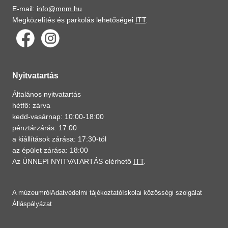
E-mail:
info@mnm.hu
Megközelítés és parkolás lehetőségei
ITT
.
Nyitvatartás
Általános nyitvatartás
hétfő: zárva
kedd-vasárnap: 10:00-18:00
pénztárzárás: 17:00
a kiállítások zárása: 17:30-tól
az épület zárása: 18:00
Az ÜNNEPI NYITVATARTÁS elérhető
ITT
.
A múzeumról
Adatvédelmi tájékoztató
Iskolai közösségi szolgálat
Álláspályázat