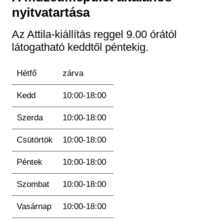
Régészet
nyitvatartása
Képcsarnok
Tagintézmények
Történeti Fényképtár
Felnőttképzés
Az Attila-kiállítás reggel 9.00 órától
Éremtár
látogatható keddtől péntekig.
Közérdekű adatok
Adattár
Központi Könyvtár
Hétfő
zárva
Kedd
10:00-18:00
Szerda
10:00-18:00
Csütörtök
10:00-18:00
Péntek
10:00-18:00
Szombat
10:00-18:00
Vasárnap
10:00-18:00