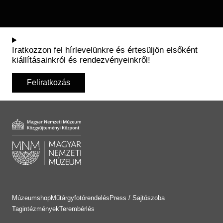
Iratkozzon fel hírlevelünkre és értesüljön elsőként
kiállításainkról és rendezvényeinkről!
Feliratkozás
Múzeumshop
Műtárgyfotórendelés
Press / Sajtószoba
Tagintézmények
Terembérlés