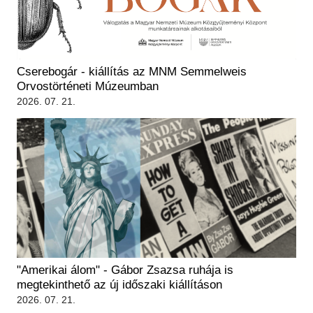
Régészet
Képcsarnok
Tagintézmények
Történeti Fényképtár
Felnőttképzés
Éremtár
Közérdekű adatok
Cserebogár - kiállítás az MNM Semmelweis
Adattár
Orvostörténeti Múzeumban
Központi Könyvtár
2026. 07. 21.
"Amerikai álom" - Gábor Zsazsa ruhája is
megtekinthető az új időszaki kiállításon
2026. 07. 21.