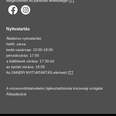
Megközelítés és parkolás lehetőségei
ITT
.
Nyitvatartás
Általános nyitvatartás
hétfő: zárva
kedd-vasárnap: 10:00-18:00
pénztárzárás: 17:00
a kiállítások zárása: 17:30-tól
az épület zárása: 18:00
Az ÜNNEPI NYITVATARTÁS elérhető
ITT
.
A múzeumról
Adatvédelmi tájékoztató
Iskolai közösségi szolgálat
Álláspályázat