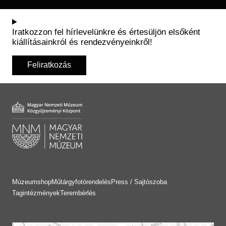
Iratkozzon fel hírlevelünkre és értesüljön elsőként
kiállításainkról és rendezvényeinkről!
Feliratkozás
Múzeumshop
Műtárgyfotórendelés
Press / Sajtószoba
Tagintézmények
Terembérlés