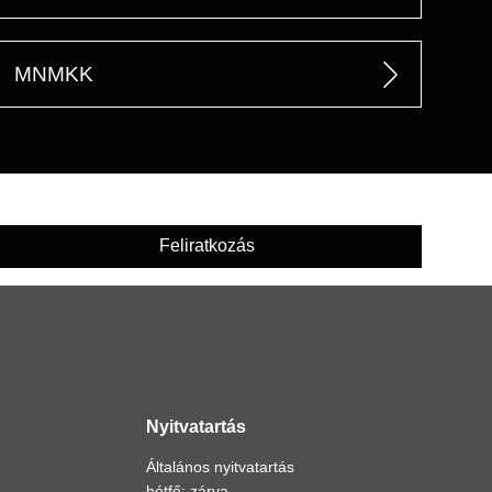
MNMKK
Feliratkozás
Nyitvatartás
Általános nyitvatartás
hétfő: zárva