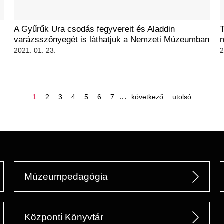
A Gyűrűk Ura csodás fegyvereit és Aladdin
T
varázsszőnyegét is láthatjuk a Nemzeti Múzeumban
2021. 01. 23.
2
oldal
oldal
oldal
oldal
oldal
oldal
oldal
…
következő
utolsó
1
2
3
4
5
6
7
következő
utolsó
oldal
oldal
Múzeumpedagógia
Központi Könyvtár