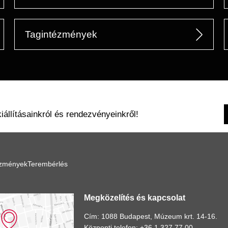
Tagintézmények
kiállításainkról és rendezvényeinkről!
ézmények
Terembérlés
Megközelítés és kapcsolat
Cím: 1088 Budapest, Múzeum krt. 14-16.
Központi telefon: +36 1 327 77 00