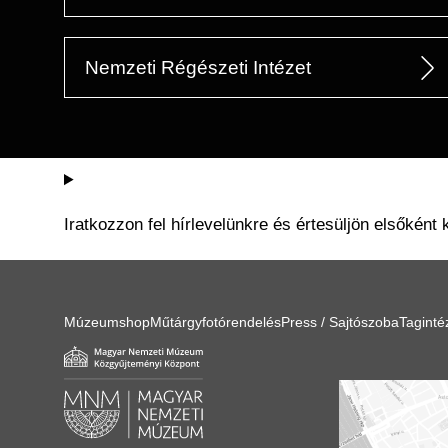
Nemzeti Régészeti Intézet
Iratkozzon fel hírlevelünkre és értesüljön elsőként 
Múzeumshop
Műtárgyfotórendelés
Press / Sajtószoba
Tagint