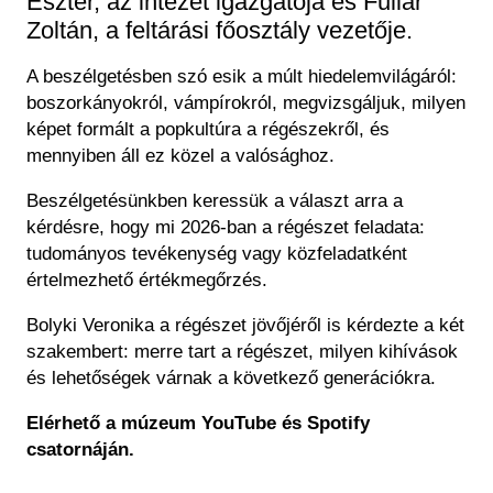
Eszter, az intézet igazgatója és Fullár
Zoltán, a feltárási főosztály vezetője.
A beszélgetésben szó esik a múlt hiedelemvilágáról:
boszorkányokról, vámpírokról, megvizsgáljuk, milyen
képet formált a popkultúra a régészekről, és
mennyiben áll ez közel a valósághoz.
Beszélgetésünkben keressük a választ arra a
kérdésre, hogy mi 2026-ban a régészet feladata:
tudományos tevékenység vagy közfeladatként
értelmezhető értékmegőrzés.
Bolyki Veronika a régészet jövőjéről is kérdezte a két
szakembert: merre tart a régészet, milyen kihívások
és lehetőségek várnak a következő generációkra.
Elérhető a múzeum YouTube és Spotify
csatornáján.