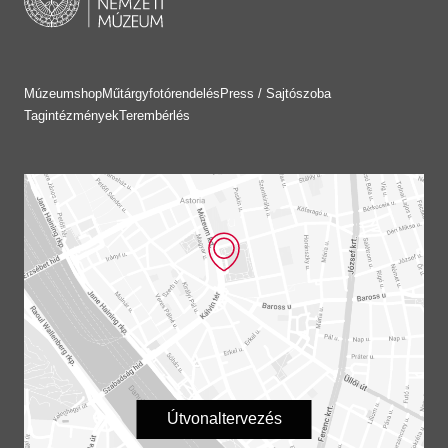
Múzeumshop
Műtárgyfotórendelés
Press / Sajtószoba
Tagintézmények
Terembérlés
Útvonaltervezés