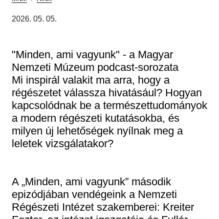
Régészet
Képcsarnok
Morzsa
Tagintézmények
2026. 05. 05.
Történeti Fényképtár
Felnőttképzés
Éremtár
Közérdekű adatok
"Minden, ami vagyunk" - a Magyar
Adattár
Nemzeti Múzeum podcast-sorozata
Központi Könyvtár
Mi inspirál valakit ma arra, hogy a
régészetet válassza hivatásául? Hogyan
kapcsolódnak be a természettudományok
a modern régészeti kutatásokba, és
milyen új lehetőségek nyílnak meg a
leletek vizsgálatakor?
A „Minden, ami vagyunk” második
epizódjában vendégeink a Nemzeti
Régészeti Intézet szakemberei: Kreiter