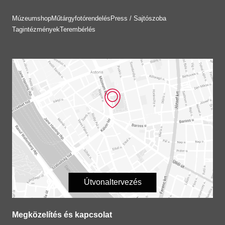
Múzeumshop
Műtárgyfotórendelés
Press / Sajtószoba
Tagintézmények
Terembérlés
Útvonaltervezés
Megközelítés és kapcsolat