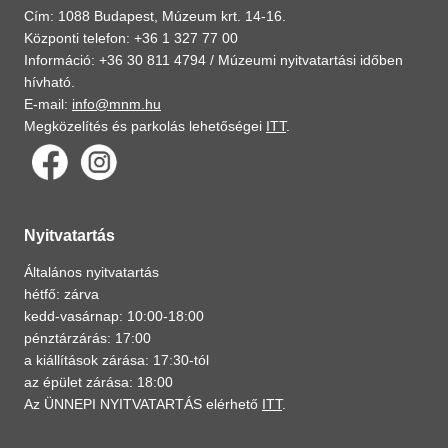
Cím: 1088 Budapest, Múzeum krt. 14-16.
Központi telefon: +36 1 327 77 00
Információ: +36 30 811 4794 /
Múzeumi nyitvatartási időben
hívható.
E-mail:
info@mnm.hu
Megközelítés és parkolás lehetőségei
ITT
.
Nyitvatartás
Általános nyitvatartás
hétfő: zárva
kedd-vasárnap: 10:00-18:00
pénztárzárás: 17:00
a kiállítások zárása: 17:30-tól
az épület zárása: 18:00
Az ÜNNEPI NYITVATARTÁS elérhető
ITT
.