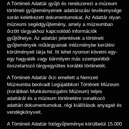
Régészet
A Történeti Adattár gyűjti és rendszerezi a múzeum
Képcsarnok
Tagintézmények
történeti gyűjteményeinek adattározási tevékenysége
Történeti Fényképtár
során keletkezett dokumentumokat. Az Adattár olyan
Felnőttképzés
Éremtár
múzeumi segédgyűjtemény, amely a múzeumban
Közérdekű adatok
őrzött tárgyakhoz kapcsolódó információk
Adattár
gyűjtőhelye. Az adattári jelentések a történeti
Központi Könyvtár
gyűjtemények műtárgyainak intézménybe kerülési
körülményeit tárja fel. Itt lehet nyomon követni egy-
egy hagyaték vagy bármilyen más szempontból
összetartozó tárgyegyüttes korábbi történetét.
A Történeti Adattár őrzi emellett a Nemzeti
Múzeumba beolvadt Legújabbkori Történeti Múzeum
(korábban Munkásmozgalmi Múzeum) teljes
adattárát és a múzeum történetére vonatkozó
adattári dokumentumokat, régi kiállítások anyagait és
vendégkönyveit.
A Történeti Adattár fotógyűjteménye körülbelül 15.000