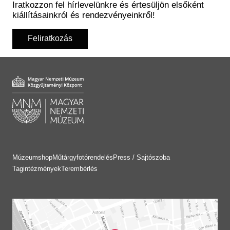
Iratkozzon fel hírlevelünkre és értesüljön elsőként
kiállításainkról és rendezvényeinkről!
Feliratkozás
Múzeumshop
Műtárgyfotórendelés
Press / Sajtószoba
Tagintézmények
Terembérlés