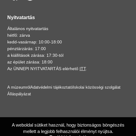
Nyitvatartás
Általános nyitvatartás
hétfő: zárva
kedd-vasárnap: 10:00-18:00
pénztárzárás: 17:00
a kiállítások zárása: 17:30-tól
az épület zárása: 18:00
Az ÜNNEPI NYITVATARTÁS elérhető
ITT
.
A múzeumról
Adatvédelmi tájékoztató
Iskolai közösségi szolgálat
Álláspályázat
A weboldal sütiket használ, hogy biztonságos böngészés
mellett a legjobb felhasználói élményt nyújtsa.