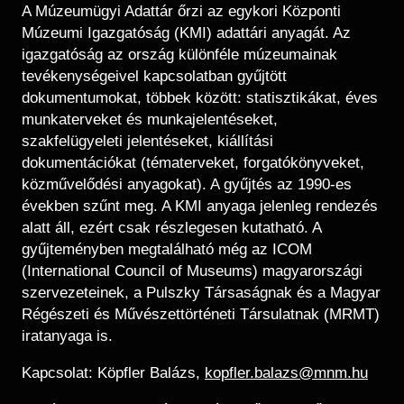
Régészet
A Múzeumügyi Adattár őrzi az egykori Központi
Képcsarnok
Tagintézmények
Múzeumi Igazgatóság (KMI) adattári anyagát. Az
Történeti Fényképtár
igazgatóság az ország különféle múzeumainak
Felnőttképzés
Éremtár
tevékenységeivel kapcsolatban gyűjtött
Közérdekű adatok
dokumentumokat, többek között: statisztikákat, éves
Adattár
munkaterveket és munkajelentéseket,
Központi Könyvtár
szakfelügyeleti jelentéseket, kiállítási
dokumentációkat (tématerveket, forgatókönyveket,
közművelődési anyagokat). A gyűjtés az 1990-es
években szűnt meg. A KMI anyaga jelenleg rendezés
alatt áll, ezért csak részlegesen kutatható. A
gyűjteményben megtalálható még az ICOM
(International Council of Museums) magyarországi
szervezeteinek, a Pulszky Társaságnak és a Magyar
Régészeti és Művészettörténeti Társulatnak (MRMT)
iratanyaga is.
Kapcsolat: Köpfler Balázs,
kopfler.balazs@mnm.hu