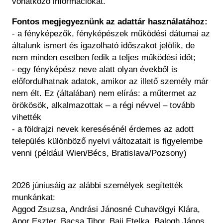
vonatkozó információkat.
Fontos megjegyeznünk az adattár használatához:
- a fényképezők, fényképészek működési dátumai az
általunk ismert és igazolható időszakot jelölik, de
nem minden esetben fedik a teljes működési időt;
- egy fényképész neve alatt olyan évekből is
előfordulhatnak adatok, amikor az illető személy már
nem élt. Ez (általában) nem elírás: a műtermet az
örökösök, alkalmazottak – a régi névvel – tovább
vihették
- a földrajzi nevek keresésénél érdemes az adott
település különböző nyelvi változatait is figyelembe
venni (például Wien/Bécs, Bratislava/Pozsony)
2026 júniusáig az alábbi személyek segítették
munkánkat:
Aggod Zsuzsa, Andrási Jánosné Cuhavölgyi Klára,
Apor Eszter, Bacsa Tibor, Baji Etelka, Balogh János