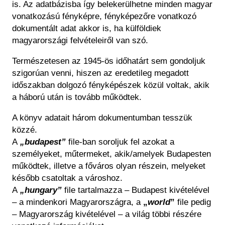
is. Az adatbázisba így belekerülhetne minden magyar
vonatkozású fényképre, fényképezőre vonatkozó
dokumentált adat akkor is, ha külföldiek
magyarországi felvételeiről van szó.
Természetesen az 1945-ös időhatárt sem gondoljuk
szigorúan venni, hiszen az eredetileg megadott
időszakban dolgozó fényképészek közül voltak, akik
a háború után is tovább működtek.
A könyv adatait három dokumentumban tesszük
közzé.
A
„budapest”
file-ban soroljuk fel azokat a
személyeket, műtermeket, akik/amelyek Budapesten
működtek, illetve a főváros olyan részein, melyeket
később csatoltak a városhoz.
A
„hungary”
file tartalmazza – Budapest kivételével
– a mindenkori Magyarországra, a
„
world
”
file pedig
– Magyarország kivételével – a világ többi részére