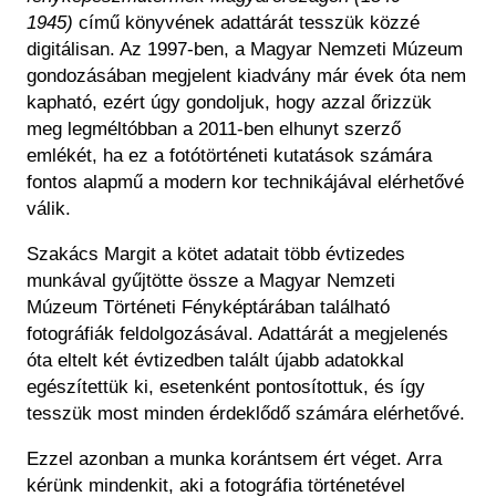
Régészet
1945)
című könyvének adattárát tesszük közzé
Képcsarnok
Tagintézmények
digitálisan. Az 1997-ben, a Magyar Nemzeti Múzeum
Történeti Fényképtár
Felnőttképzés
gondozásában megjelent kiadvány már évek óta nem
Éremtár
Közérdekű adatok
kapható, ezért úgy gondoljuk, hogy azzal őrizzük
Adattár
meg legméltóbban a 2011-ben elhunyt szerző
Központi Könyvtár
emlékét, ha ez a fotótörténeti kutatások számára
fontos alapmű a modern kor technikájával elérhetővé
válik.
Szakács Margit a kötet adatait több évtizedes
munkával gyűjtötte össze a Magyar Nemzeti
Múzeum Történeti Fényképtárában található
fotográfiák feldolgozásával. Adattárát a megjelenés
óta eltelt két évtizedben talált újabb adatokkal
egészítettük ki, esetenként pontosítottuk, és így
tesszük most minden érdeklődő számára elérhetővé.
Ezzel azonban a munka korántsem ért véget. Arra
kérünk mindenkit, aki a fotográfia történetével