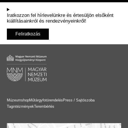
Iratkozzon fel hírlevelünkre és értesüljön elsőként
kiállításainkról és rendezvényeinkről!
Feliratkozás
Múzeumshop
Műtárgyfotórendelés
Press / Sajtószoba
Tagintézmények
Terembérlés