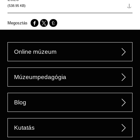
Fájl
(538.95 KB)
Opens in a new window
Opens in a new window
Opens in a new window
Online múzeum
Múzeumpedagógia
Blog
Kutatás