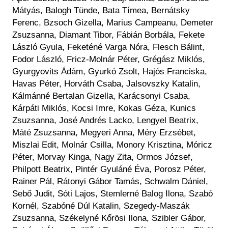
Mátyás, Balogh Tünde, Bata Tímea, Bernátsky
Ferenc, Bzsoch Gizella, Marius Campeanu, Demeter
Zsuzsanna, Diamant Tibor, Fábián Borbála, Fekete
László Gyula, Feketéné Varga Nóra, Flesch Bálint,
Fodor László, Fricz-Molnár Péter, Grégász Miklós,
Gyurgyovits Ádám, Gyurkó Zsolt, Hajós Franciska,
Havas Péter, Horváth Csaba, Jalsovszky Katalin,
Kálmánné Bertalan Gizella, Karácsonyi Csaba,
Kárpáti Miklós, Kocsi Imre, Kokas Géza, Kunics
Zsuzsanna, José Andrés Lacko, Lengyel Beatrix,
Máté Zsuzsanna, Megyeri Anna, Méry Erzsébet,
Miszlai Edit, Molnár Csilla, Monory Krisztina, Móricz
Péter, Morvay Kinga, Nagy Zita, Ormos József,
Philpott Beatrix, Pintér Gyuláné Éva, Porosz Péter,
Rainer Pál, Rátonyi Gábor Tamás, Schwalm Dániel,
Sebő Judit, Sóti Lajos, Stemlerné Balog Ilona, Szabó
Kornél, Szabóné Dúl Katalin, Szegedy-Maszák
Zsuzsanna, Székelyné Kőrösi Ilona, Szibler Gábor,