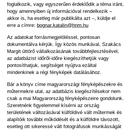
foglalkozik, vagy egyszerűen érdeklődik a téma iránt,
hogy amennyiben új információval rendelkezik –
akkor is, ha esetleg már publikálta azt –, küldje el
erre a címre:
bognar.katalin@hnm.hu
Az adatokat forrásmegjelöléssel, pontosan
dokumentálva kérjük. Így közös munkával, Szakács
Margit úttörő vállalkozásának továbbfejlesztésével,
az adatbázist időről-időre kiegészíthetjük vagy
pontosíthatjuk, segítséget nyújtva ezáltal
mindenkinek a régi fényképek datálásához.
Bár a könyv címe magyarországi fényképészekre és
műtermekre utal, az adatbázis kiegészítésekor nem
csak a mai Magyarország fényképészeire gondolunk.
Szeretnénk figyelemmel kísérni az ország
területének változásával külföldivé vált műtermek és
alapítóik további működését és a külföldre távozott,
esetleg ott sikeressé vált fotográfusok munkásságát