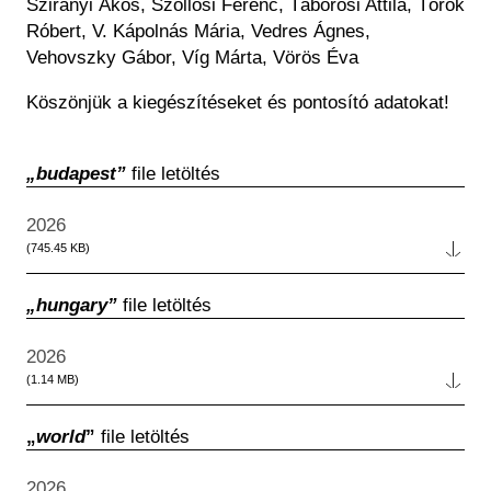
Szirányi Ákos, Szöllősi Ferenc, Táborosi Attila, Török
Róbert, V. Kápolnás Mária, Vedres Ágnes,
Vehovszky Gábor, Víg Márta, Vörös Éva
Köszönjük a kiegészítéseket és pontosító adatokat!
„budapest”
file letöltés
Év
2026
Fájl
(745.45 KB)
„hungary”
file letöltés
Év
2026
Fájl
(1.14 MB)
„
world
”
file letöltés
Év
2026