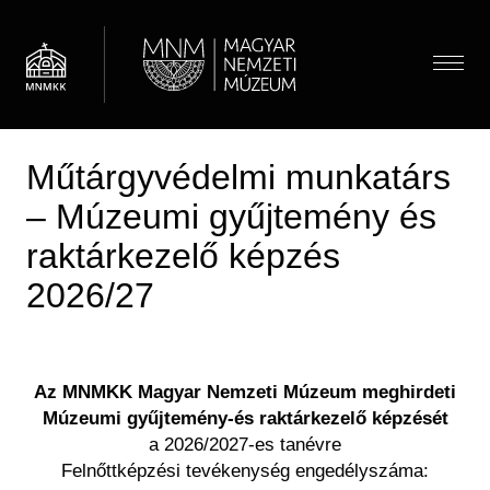
Ugrás
a
tartalomra
Menü
Műtárgyvédelmi munkatárs
Látogatóknak
Menü
– Múzeumi gyűjtemény és
Almenü megnyitása
Hírek
Kiállítások és programok
(HU)
raktárkezelő képzés
Térkép
Múzeumpedagógia
Jegyárak
2026/27
Látogatói információk
Almenü megnyitása
Óvodások
Múzeum
Önálló felfedezés
Iskolások
Almenü megnyitása
Múzeumi élet / Rólunk
Csoportos látogatás
Gyűjtemények
Gyerekek
Az MNMKK Magyar Nemzeti Múzeum meghirdeti
Önkéntesség
Családoknak
Családok
Almenü megnyitása
Múzeumi gyűjtemény-és raktárkezelő képzését
Régészeti Tár
Iskolai közösségi szolgálat
Vasúti kedvezmény
Keresés
a 2026/2027-es tanévre
Felnőttek
Újkori Főosztály
OMMIK
Felnőttképzési tevékenység engedélyszáma:
Pedagógusok
Modernkori Főosztály
HU
EN