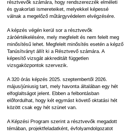
résztvevők számára, hogy rendszerezzék elméleti
és gyakorlati ismereteiket, melyekkel képessé
válnak a megelőző műtárgyvédelem elvégzésére.
A képzés végén kerül sor a résztvevők
záróértékelésére, mely megfelelt és nem felelt meg
minősítésű lehet. Megfelelt minősítés esetén a képző
Tanúsítványt állít ki a Résztvevő számára. A
képesítő vizsgát akkreditált független
vizsgaközpontok szervezik.
A 320 órás képzés 2025. szeptembertől 2026.
május/júniusig tart, mely havonta általában egy hét
elfoglaltságot jelent. Ebben a felbontásban
előfordulhat, hogy két egymást követő oktatási hét
között csak egy hét szünet van.
A Képzési Program szerint a résztvevők megadott
témában, projektfeladatként, évfolyamdolgozatot