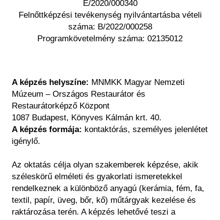
Régészet
E/2020/000340
Képcsarnok
Felnőttképzési tevékenység nyilvántartásba vételi
Tagintézmények
Történeti Fényképtár
száma: B/2022/000258
Felnőttképzés
Programkövetelmény száma: 02135012
Éremtár
Közérdekű adatok
Adattár
Központi Könyvtár
A képzés helyszíne:
MNMKK Magyar Nemzeti
Múzeum – Országos Restaurátor és
Restaurátorképző Központ
1087 Budapest, Könyves Kálmán krt. 40.
A képzés formája:
kontaktórás, személyes jelenlétet
igénylő.
Az oktatás célja olyan szakemberek képzése, akik
széleskörű elméleti és gyakorlati ismeretekkel
rendelkeznek a különböző anyagú (kerámia, fém, fa,
textil, papír, üveg, bőr, kő) műtárgyak kezelése és
raktározása terén. A képzés lehetővé teszi a