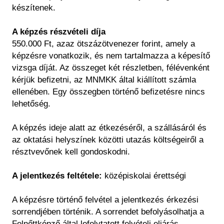
készítenek.
A képzés részvételi díja
550.000 Ft, azaz ötszázötvenezer forint, amely a
képzésre vonatkozik, és nem tartalmazza a képesítő
vizsga díját. Az összeget két részletben, félévenként
kérjük befizetni, az MNMKK által kiállított számla
ellenében. Egy összegben történő befizetésre nincs
lehetőség.
A képzés ideje alatt az étkezéséről, a szállásáról és
az oktatási helyszínek közötti utazás költségeiről a
résztvevőnek kell gondoskodni.
A jelentkezés feltétele:
középiskolai érettségi
A képzésre történő felvétel a jelentkezés érkezési
sorrendjében történik. A sorrendet befolyásolhatja a
Felnőttképző által lefolytatott felvételi eljárás.