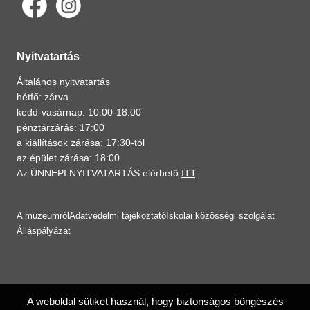
Nyitvatartás
Általános nyitvatartás
hétfő: zárva
kedd-vasárnap: 10:00-18:00
pénztárzárás: 17:00
a kiállítások zárása: 17:30-tól
az épület zárása: 18:00
Az ÜNNEPI NYITVATARTÁS elérhető
ITT
.
A múzeumról
Adatvédelmi tájékoztató
Iskolai közösségi szolgálat
Álláspályázat
A weboldal sütiket használ, hogy biztonságos böngészés