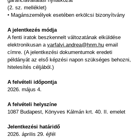
garanciavállalási nyilatkozat
(2. sz. melléklet)
• Magánszemélyek esetében erkölcsi bizonyítvány
A jelentkezés módja
A fenti iratok beszkennelt változatának elküldése
elektronikusan a
varfalvi.andrea@hnm.hu
email
címre. (A jelentkezési dokumentumok eredeti
példányát az első képzési napon szükséges behozni,
hitelesítés céljából.)
A felvételi időpontja
2026. május 4.
A felvételi helyszíne
1087 Budapest, Könyves Kálmán krt. 40. II. emelet
Jelentkezési határidő
2026. április 29. éjfél