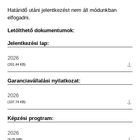
Határidő utáni jelentkezést nem áll módunkban
elfogadni.
Letölthető dokumentumok:
Jelentkezési lap:
Év
2026
Fájl
(201.44 KB)
Garanciavállalási nyilatkozat:
Év
2026
Fájl
(107.74 KB)
Képzési progtram:
Év
2026
Fájl
(8.05 MB)