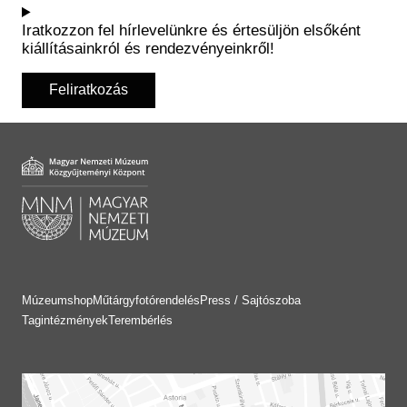
Iratkozzon fel hírlevelünkre és értesüljön elsőként
kiállításainkról és rendezvényeinkről!
Feliratkozás
Múzeumshop
Műtárgyfotórendelés
Press / Sajtószoba
Tagintézmények
Terembérlés