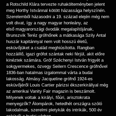
a Rotschild Klára tervezte ruhakölteményben jelent
meg Horthy Istvánnal kötött házassága helyszínén.
Szerelemből házasodni a 19. század elején még nem
volt divat, így a nagy magyar honleány, az
első magyarországi óvodák megalapítójának,
Brunszvik Teréz grófnőnek a mátkasága Szily Antal
huszár kapitánnyal nem volt hosszú életű,
esküvőjüket a család meghiúsította. Rangban
hozzáillő, igazi grófot szántak neki férjül, akit előre
kinéztek számára. Gróf Széchenyi István frigyét a
sokgyermekes, özvegy Seilern Crescence grófnővel
1836-ban hatalmas izgalommal várta a budai
lakosság. Almásy Jacqueline grófnő 1924-es
esküvőjéről Louis Cartier párizsi ékszerkirállyal még
az amerikai Vanity Fair magazin is beszámolt.
Milyenek voltak a királyi, főúri, arisztokrata
menyegzők? Álompárok, hetedhét országra szóló
lakodalmak, szerelmi pletykák és intrikák, 500 év