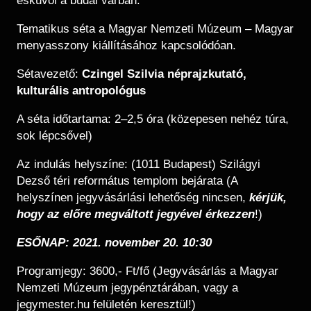
esküvői a budai várban.
Tematikus séta a Magyar Nemzeti Múzeum – Magyar
menyasszony kiállításához kapcsolódóan.
Sétavezető:
Czingel Szilvia néprajzkutató,
kulturális antropológus
A séta időtartama: 2–2,5 óra (közepesen nehéz túra,
sok lépcsővel)
Az indulás helyszíne: (1011 Budapest) Szilágyi
Dezső téri református templom bejárata (A
helyszínen jegyvásárlási lehetőség nincsen,
kérjük,
hogy az előre megváltott jegyével érkezzen
!)
ESŐNAP: 2021. november 20. 10:30
Programjegy: 3600,- Ft/fő (Jegyvásárlás a Magyar
Nemzeti Múzeum jegypénztárában, vagy a
jegymester.hu felületén keresztül!)