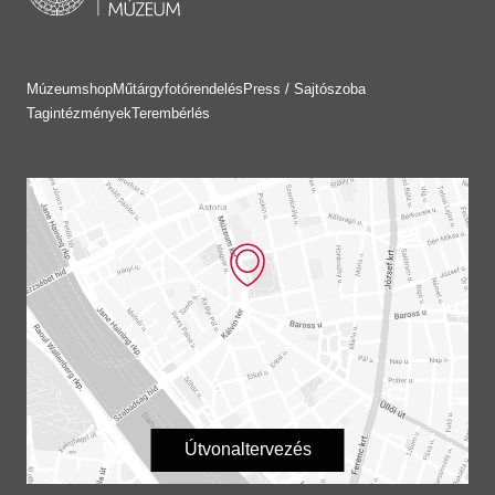
Múzeumshop
Műtárgyfotórendelés
Press / Sajtószoba
Tagintézmények
Terembérlés
Útvonaltervezés