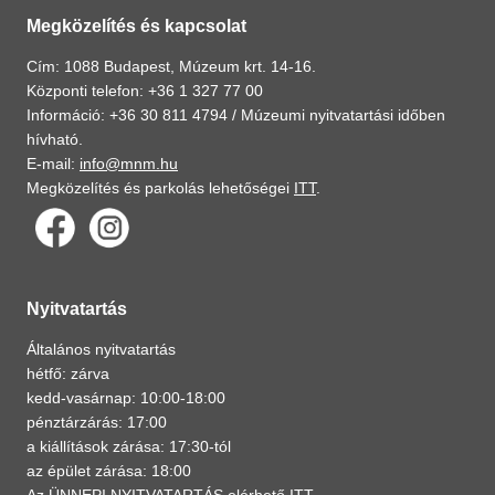
Megközelítés és kapcsolat
Cím: 1088 Budapest, Múzeum krt. 14-16.
Központi telefon: +36 1 327 77 00
Információ: +36 30 811 4794 /
Múzeumi nyitvatartási időben
hívható.
E-mail:
info@mnm.hu
Megközelítés és parkolás lehetőségei
ITT
.
Nyitvatartás
Általános nyitvatartás
hétfő: zárva
kedd-vasárnap: 10:00-18:00
pénztárzárás: 17:00
a kiállítások zárása: 17:30-tól
az épület zárása: 18:00
Az ÜNNEPI NYITVATARTÁS elérhető
ITT
.