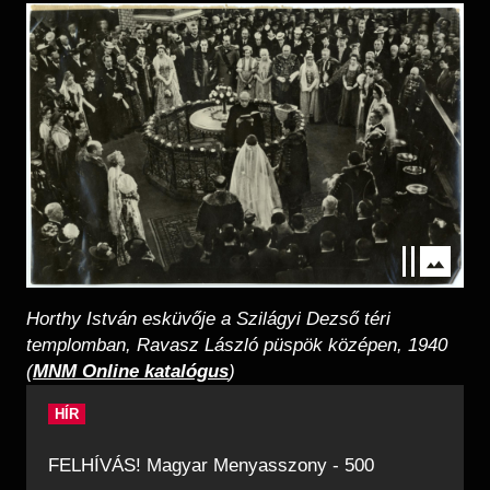
Kép
Horthy István esküvője a Szilágyi Dezső téri
templomban, Ravasz László püspök középen, 1940
(
MNM Online katalógus
)
HÍR
FELHÍVÁS! Magyar Menyasszony - 500