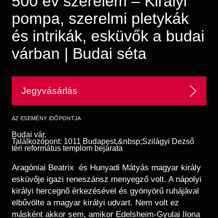
500 év szerelem – Királyi
Régészet
Képcsarnok
pompa, szerelmi pletykák
Tagintézmények
Történeti Fényképtár
Felnőttképzés
és intrikák, esküvők a budai
Éremtár
Közérdekű adatok
várban | Budai séta
Adattár
Központi Könyvtár
Jegyvásárlás
AZ ESEMÉNY IDŐPONTJA
Budai vár,
Találkozópont: 1011 Budapest,&nbsp;Szilágyi Dezső
téri református templom bejárata
Aragóniai Beatrix és Hunyadi Mátyás magyar király
esküvője igazi reneszánsz menyegző volt. A nápolyi
királyi hercegnő érkezésével és gyönyörű ruhájával
elbűvölte a magyar királyi udvart. Nem volt ez
másként akkor sem, amikor Edelsheim-Gyulai Ilona