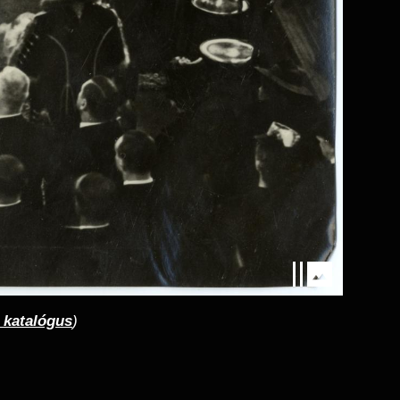
 katalógus
)