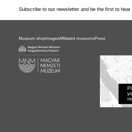
Subscribe to our newsletter and be the first to hear
Museum shop
Images
Affiliated museums
Press
P
yo
ro