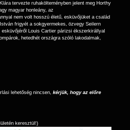
 Klára tervezte ruhakölteményben jelent meg Horthy
nagy magyar honleány, az
nnyal nem volt hosszú életű, esküvőjüket a család
i István frigyét a sokgyermekes, özvegy Seilern
küvőjéről Louis Cartier párizsi ékszerkirállyal
Álompárok, hetedhét országra szóló lakodalmak,
rlási lehetőség nincsen,
kérjük, hogy az előre
letén keresztül!)