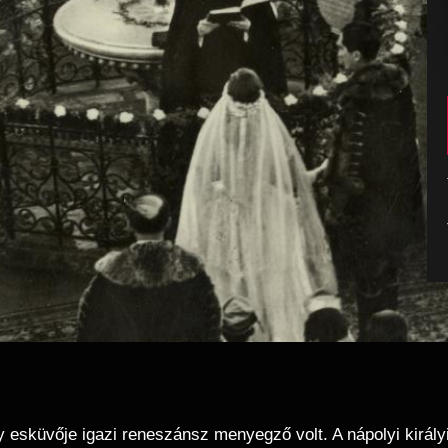
 esküvője igazi reneszánsz menyegző volt. A nápolyi király