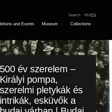
Search
HU
EN
bitions and Events
Museum
Collections
Display submenu
Display submenu
tion
iscovery
epartment of Modern History
amilies
oins Collection
500 év szerelem –
Királyi pompa,
szerelmi pletykák és
intrikák, esküvők a
budai várban | Budai