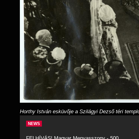
Horthy István esküvője a Szilágyi Dezső téri tem
NEWS
FELHÍVÁS! Magyar Menyasszony - 500