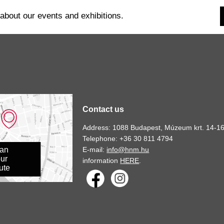
 about our events and exhibitions.
Contact us
Address: 1088 Budapest, Múzeum krt. 14-16
Telephone: +36 30 811 4794
E-mail:
info@hnm.hu
lan
ur
information
HERE
.
ute