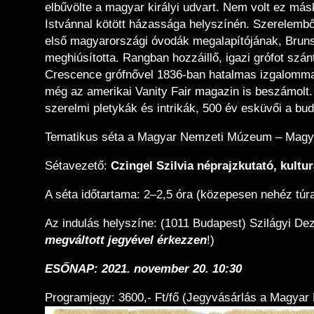
elbűvölte a magyar királyi udvart. Nem volt ez má
Istvánnal kötött házassága helyszínén. Szerelembő
első magyarországi óvodák megalapítójának, Brunsz
meghiúsította. Rangban hozzáillő, igazi grófot szán
Crescence grófnővel 1836-ban hatalmas izgalommal 
még az amerikai Vanity Fair magazin is beszámolt. 
szerelmi pletykák és intrikák, 500 év esküvői a bu
Tematikus séta a Magyar Nemzeti Múzeum – Magya
Sétavezető:
Czingel Szilvia néprajzkutató, kultu
A séta időtartama: 2–2,5 óra (közepesen nehéz túra
Az indulás helyszíne: (1011 Budapest) Szilágyi De
megváltott jegyével érkezzen
!)
ESŐNAP: 2021. november 20. 10:30
Programjegy: 3600,- Ft/fő (Jegyvásárlás a Magyar
Image