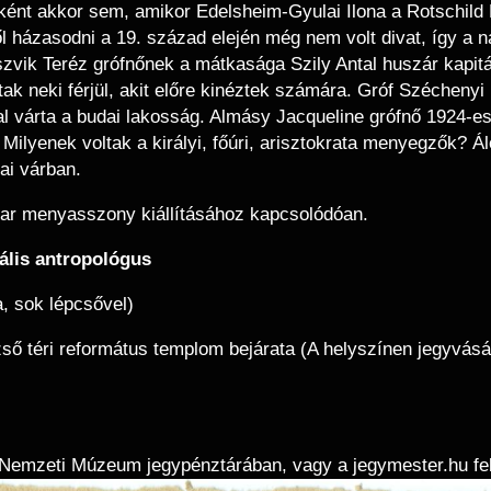
sként akkor sem, amikor Edelsheim-Gyulai Ilona a Rotschild
l házasodni a 19. század elején még nem volt divat, így a 
vik Teréz grófnőnek a mátkasága Szily Antal huszár kapitá
tak neki férjül, akit előre kinéztek számára. Gróf Szécheny
várta a budai lakosság. Almásy Jacqueline grófnő 1924-es es
Milyenek voltak a királyi, főúri, arisztokrata menyegzők? 
dai várban.
r menyasszony kiállításához kapcsolódóan.
rális antropológus
, sok lépcsővel)
zső téri református templom bejárata (A helyszínen jegyvásá
 Nemzeti Múzeum jegypénztárában, vagy a jegymester.hu felü