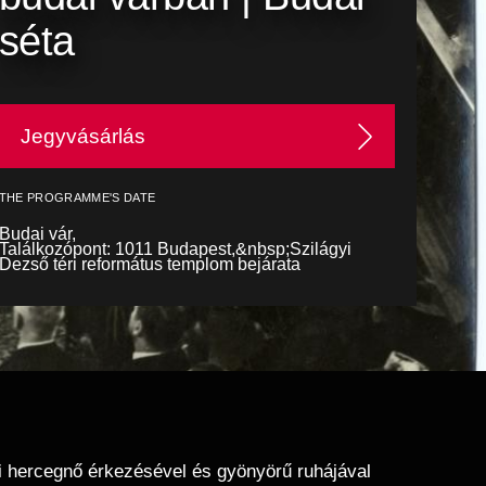
séta
Jegyvásárlás
THE PROGRAMME'S DATE
Budai vár,
Találkozópont: 1011 Budapest,&nbsp;Szilágyi
Dezső téri református templom bejárata
i hercegnő érkezésével és gyönyörű ruhájával