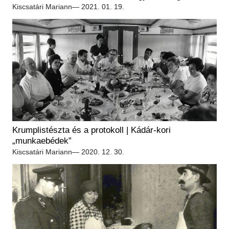
Régészet
Kiscsatári Mariann
— 2021. 01. 19.
Képcsarnok
Tagintézmények
Történeti Fényképtár
Felnőttképzés
Éremtár
Közérdekű adatok
Adattár
Központi Könyvtár
Krumplistészta és a protokoll | Kádár-kori
„munkaebédek”
Kiscsatári Mariann
— 2020. 12. 30.