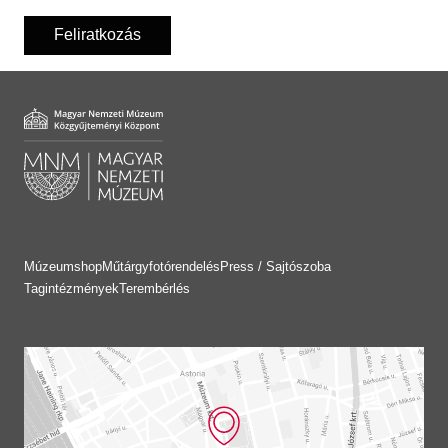
Feliratkozás
Múzeumshop
Műtárgyfotórendelés
Press / Sajtószoba
Tagintézmények
Terembérlés