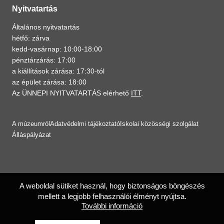
Nyitvatartás
Általános nyitvatartás
hétfő: zárva
kedd-vasárnap: 10:00-18:00
pénztárzárás: 17:00
a kiállítások zárása: 17:30-tól
az épület zárása: 18:00
Az ÜNNEPI NYITVATARTÁS elérhető
ITT
.
A múzeumról
Adatvédelmi tájékoztató
Iskolai közösségi szolgálat
Álláspályázat
A weboldal sütiket használ, hogy biztonságos böngészés
mellett a legjobb felhasználói élményt nyújtsa.
További információ