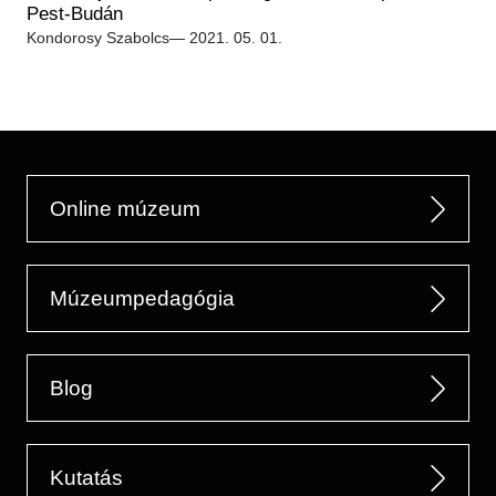
Régészet
Pest-Budán
Képcsarnok
Tagintézmények
Kondorosy Szabolcs
— 2021. 05. 01.
Történeti Fényképtár
Felnőttképzés
Éremtár
Közérdekű adatok
Adattár
Központi Könyvtár
Online múzeum
Múzeumpedagógia
Blog
Kutatás