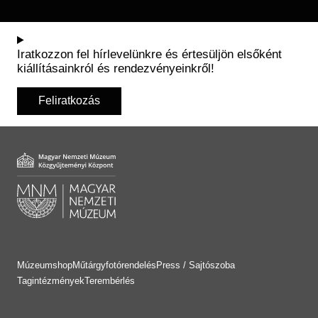
Iratkozzon fel hírlevelünkre és értesüljön elsőként
kiállításainkról és rendezvényeinkről!
Feliratkozás
Múzeumshop
Műtárgyfotórendelés
Press / Sajtószoba
Tagintézmények
Terembérlés