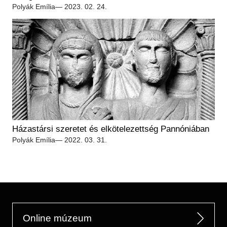
Régészet
Polyák Emília
— 2023. 02. 24.
Képcsarnok
Tagintézmények
Történeti Fényképtár
Felnőttképzés
Éremtár
Közérdekű adatok
Adattár
Központi Könyvtár
Házastársi szeretet és elkötelezettség Pannóniában
Polyák Emília
— 2022. 03. 31.
Online múzeum