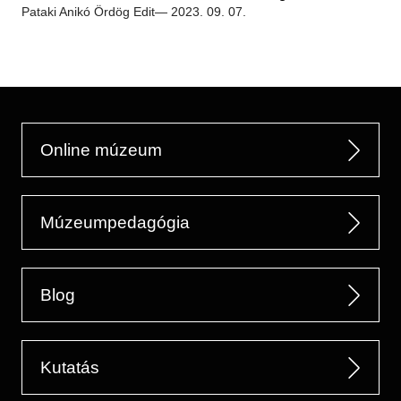
Régészet
Pataki Anikó
Ördög Edit
— 2023. 09. 07.
Képcsarnok
Tagintézmények
Történeti Fényképtár
Felnőttképzés
Éremtár
Közérdekű adatok
Adattár
Központi Könyvtár
Online múzeum
Múzeumpedagógia
Blog
Kutatás