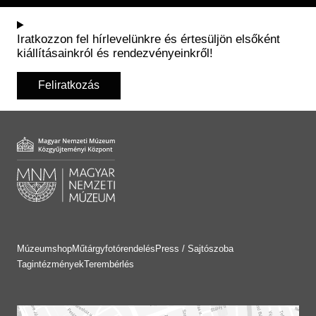
Iratkozzon fel hírlevelünkre és értesüljön elsőként
kiállításainkról és rendezvényeinkről!
Feliratkozás
Múzeumshop
Műtárgyfotórendelés
Press / Sajtószoba
Tagintézmények
Terembérlés