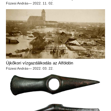
Régészet
Füzesi András
— 2022. 11. 02.
Képcsarnok
Tagintézmények
Történeti Fényképtár
Felnőttképzés
Éremtár
Közérdekű adatok
Adattár
Központi Könyvtár
Újkőkori vízgazdálkodás az Alföldön
Füzesi András
— 2022. 03. 22.