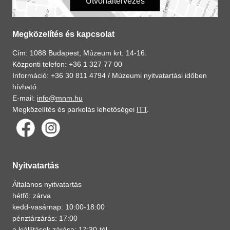
Útvonaltervezés
Megközelítés és kapcsolat
Cím: 1088 Budapest, Múzeum krt. 14-16.
Központi telefon: +36 1 327 77 00
Információ: +36 30 811 4794 /
Múzeumi nyitvatartási időben
hívható.
E-mail:
info@mnm.hu
Megközelítés és parkolás lehetőségei
ITT
.
Nyitvatartás
Általános nyitvatartás
hétfő: zárva
kedd-vasárnap: 10:00-18:00
pénztárzárás: 17:00
a kiállítások zárása: 17:30-tól