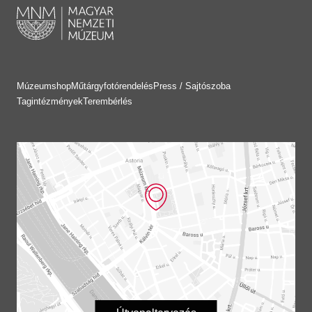
Múzeumshop
Műtárgyfotórendelés
Press / Sajtószoba
Tagintézmények
Terembérlés