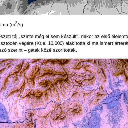
3
zama (m
/s)
szeti táj „szinte még el sem készült”, mikor az első élelemt
isztocén végére (Kr.e. 10.000) alakította ki ma ismert árteré
zó szerint – gátak közé szorították.