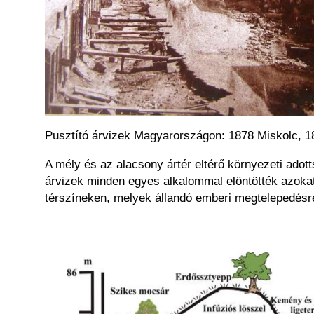
Pusztító árvizek Magyarországon: 1878 Miskolc, 
A mély és az alacsony ártér eltérő környezeti adott
árvizek minden egyes alkalommal elöntötték azokat,
térszíneken, melyek állandó emberi megtelepedésr
Kép