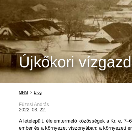
Újkőkori vízgazd
MNM
Blog
Morzsa
Füzesi András
2022. 03. 22.
A letelepült, élelemtermelő közösségek a Kr. e. 7–
ember és a környezet viszonyában: a környezeti er