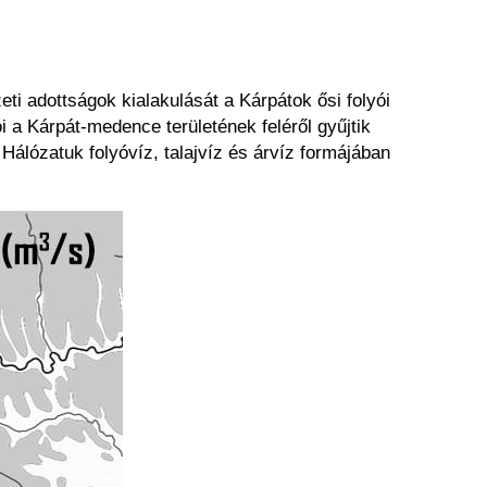
eti adottságok kialakulását a Kárpátok ősi folyói
 a Kárpát-medence területének feléről gyűjtik
Hálózatuk folyóvíz, talajvíz és árvíz formájában