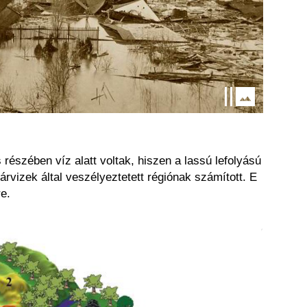
 részében víz alatt voltak, hiszen a lassú lefolyású
rvizek által veszélyeztetett régiónak számított. E
e.