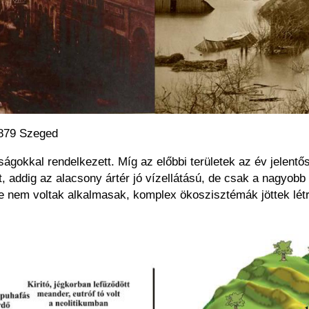
1879 Szeged
ságokkal rendelkezett. Míg az előbbi területek az év jelentős
 addig az alacsony ártér jó vízellátású, de csak a nagyobb á
e nem voltak alkalmasak, komplex ökoszisztémák jöttek létr