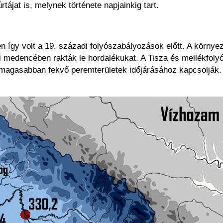
rtájat is, melynek története napjainkig tart.
n így volt a 19. századi folyószabályozások előtt. A környez
 medencében rakták le hordalékukat. A Tisza és mellékfolyói
 magasabban fekvő peremterületek időjárásához kapcsolják. 