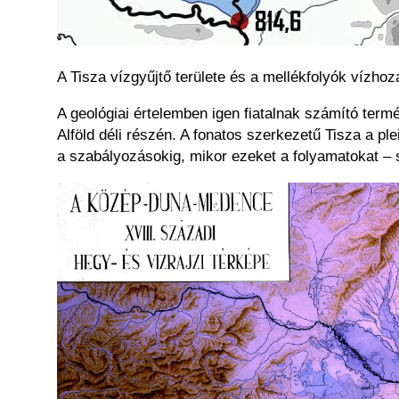
A Tisza vízgyűjtő területe és a mellékfolyók vízho
A geológiai értelemben igen fiatalnak számító termé
Alföld déli részén. A fonatos szerkezetű Tisza a ple
a szabályozásokig, mikor ezeket a folyamatokat – s
Kép