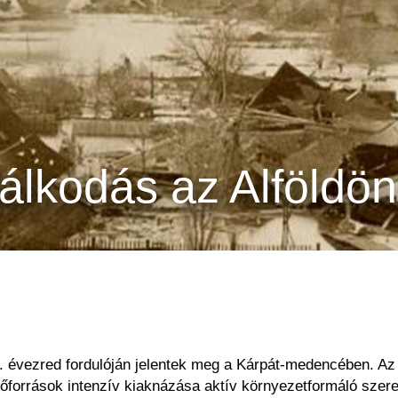
álkodás az Alföldön
6. évezred fordulóján jelentek meg a Kárpát-medencében. Az ú
őforrások intenzív kiaknázása aktív környezetformáló szer