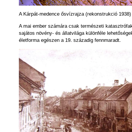
A Kárpát-medence ősvízrajza (rekonstrukció 1938)
A mai ember számára csak természeti katasztrófakén
sajátos növény- és állatvilága különféle lehetősége
életforma egészen a 19. századig fennmaradt.
Kép