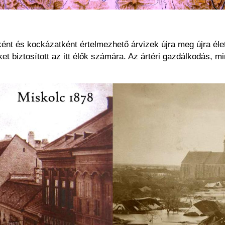
t és kockázatként értelmezhető árvizek újra meg újra élette
ket biztosított az itt élők számára. Az ártéri gazdálkodás, m