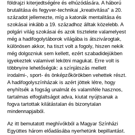
földrajzi kiterjedtségére és elhúzódására. A háború
brutalitása és fegyver-technikai „kreativitása” a 20.
századot jellemezte, míg a katonák mentalitása és
szokásai inkább a 19. századhoz álltak közelebb. A
polgári világ szokásai és azok tisztelete valamelyest
még a hadifogolytáborok világába is átszivárogtak,
különösen akkor, ha tiszt volt a fogoly, hiszen nekik
még dolgozniuk sem kellett, ezért szabadidejükben
igyekeztek valamivel lekötni magukat. Erre volt is
többnyire lehetőségük: a színjátszás mellett
irodalmi-, sport- és önképzőkörökben vehettek részt.
A hadifogolyszínházak is azért jöttek létre, hogy
enyhítsék a fogság unalmát és valamiféle hasznos,
tartalmas elfoglaltságot adva, kiutat nyújtsanak a
fogva tartottak kilátástalan és bizonytalan
mindennapjaiból.
Az itt bemutatott meghívókból a Magyar Színházi
Együttes három előadásába nyerhetünk bepillantást.