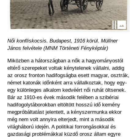
Női konfliskocsis. Budapest, 1916 körül. Müllner
János felvétele (MNM Történeti Fényképtár)
Miközben a hátországban a nők a hagyományostól
eltérő szerepeket voltak kénytelenek vállalni, addig
az orosz fronton hadifogságba esett magyar, osztrák,
német katonák időnként arra vállalkoztak, hogy egy-
egy különleges alkalom kedvéért női ruhát öltsenek.
Bár az 1910-es évek második felében a szibériai
hadifogolytáborokban eltöltött hosszú idő kemény
megpróbáltatást jelentett, a kényszermunka ekkor
még nem volt annyira elterjedt, mint a második
világháború idején. A politikai forrongásokkal és
gazdasági problémákkal küzdő orosz állam egyre