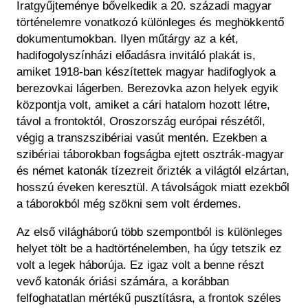
Iratgyűjteménye bővelkedik a 20. századi magyar
történelemre vonatkozó különleges és meghökkentő
dokumentumokban. Ilyen műtárgy az a két,
hadifogolyszínházi előadásra invitáló plakát is,
amiket 1918-ban készítettek magyar hadifoglyok a
berezovkai lágerben. Berezovka azon helyek egyik
központja volt, amiket a cári hatalom hozott létre,
távol a frontoktól, Oroszország európai részétől,
végig a transzszibériai vasút mentén. Ezekben a
szibériai táborokban fogságba ejtett osztrák-magyar
és német katonák tízezreit őrizték a világtól elzártan,
hosszú éveken keresztül. A távolságok miatt ezekből
a táborokból még szökni sem volt érdemes.
Az első világháború több szempontból is különleges
helyet tölt be a hadtörténelemben, ha úgy tetszik ez
volt a legek háborúja. Ez igaz volt a benne részt
vevő katonák óriási számára, a korábban
felfoghatatlan mértékű pusztításra, a frontok széles