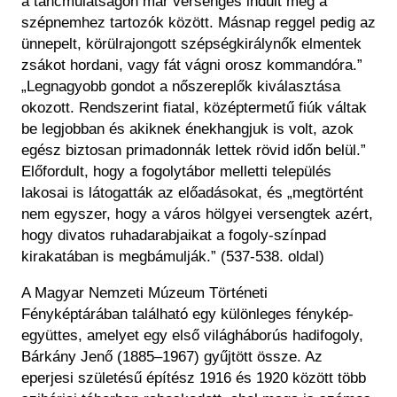
a táncmulatságon már versengés indult meg a
szépnemhez tartozók között. Másnap reggel pedig az
ünnepelt, körülrajongott szépségkirálynők elmentek
zsákot hordani, vagy fát vágni orosz kommandóra.”
„Legnagyobb gondot a nőszereplők kiválasztása
okozott. Rendszerint fiatal, középtermetű fiúk váltak
be legjobban és akiknek énekhangjuk is volt, azok
egész biztosan primadonnák lettek rövid időn belül.”
Előfordult, hogy a fogolytábor melletti település
lakosai is látogatták az előadásokat, és „megtörtént
nem egyszer, hogy a város hölgyei versengtek azért,
hogy divatos ruhadarabjaikat a fogoly-színpad
kirakatában is megbámulják.” (537-538. oldal)
A Magyar Nemzeti Múzeum Történeti
Fényképtárában található egy különleges fénykép-
együttes, amelyet egy első világháborús hadifogoly,
Bárkány Jenő (1885–1967) gyűjtött össze. Az
eperjesi születésű építész 1916 és 1920 között több