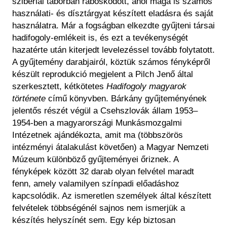
szibériai táborban raboskodott, ahol maga is számos
használati- és dísztárgyat készített eladásra és saját
használatra. Már a fogságban elkezdte gyűjteni társai
hadifogoly-emlékeit is, és ezt a tevékenységét
hazatérte után kiterjedt levelezéssel tovább folytatott.
A gyűjtemény darabjairól, köztük számos fényképről
készült reprodukció megjelent a Pilch Jenő által
szerkesztett, kétkötetes
Hadifogoly magyarok
története
című könyvben. Bárkány gyűjteményének
jelentős részét végül a Csehszlovák állam 1953–
1954-ben a magyarországi Munkásmozgalmi
Intézetnek ajándékozta, amit ma (többszörös
intézményi átalakulást követően) a Magyar Nemzeti
Múzeum különböző gyűjteményei őriznek. A
fényképek között 32 darab olyan felvétel maradt
fenn, amely valamilyen színpadi előadáshoz
kapcsolódik. Az ismeretlen személyek által készített
felvételek többségénél sajnos nem ismerjük a
készítés helyszínét sem. Egy kép biztosan