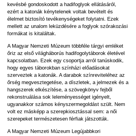
kevésbé gondoskodott a hadifoglyok ellátásáról,
ezért a katonák kénytelenek voltak bevételt és
élelmet biztosító tevékenységeket folytatni. Ezek
mellett az unalom leküzdésére a foglyok szórakozási
formákat is kitaláltak.
A Magyar Nemzeti Múzeum többféle tárgyi emléket
őriz az első világháborús hadifogolytáborok életével
kapcsolatban. Ezek egy csoportja arról tanúskodik,
hogy egyes táborokban színházi előadásokat
szerveztek a katonák. A darabok színreviteléhez az
őrség megvesztegetése, a díszletek, a jelmezek és a
hangszerek elkészítése, a szövegkönyv fejből
rekonstruálása sok leleményességet igényelt,
ugyanakkor számos kényszermegoldást szült. Nem
volt ez másképp a szerepkiosztással sem: a női
szerepeket természetesen férfiak játszották.
A Magyar Nemzeti Múzeum Legújabbkori