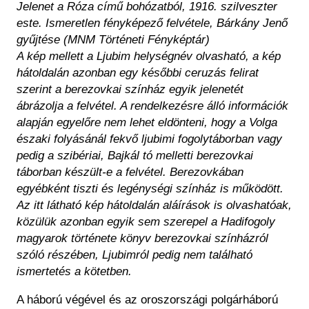
Jelenet a Róza című bohózatból, 1916. szilveszter
este. Ismeretlen fényképező felvétele, Bárkány Jenő
gyűjtése (MNM Történeti Fényképtár)
A kép mellett a Ljubim helységnév olvasható, a kép
hátoldalán azonban egy későbbi ceruzás felirat
szerint a berezovkai színház egyik jelenetét
ábrázolja a felvétel. A rendelkezésre álló információk
alapján egyelőre nem lehet eldönteni, hogy a Volga
északi folyásánál fekvő ljubimi fogolytáborban vagy
pedig a szibériai, Bajkál tó melletti berezovkai
táborban készült-e a felvétel. Berezovkában
egyébként tiszti és legénységi színház is működött.
Az itt látható kép hátoldalán aláírások is olvashatóak,
közülük azonban egyik sem szerepel a Hadifogoly
magyarok története könyv berezovkai színházról
szóló részében, Ljubimról pedig nem található
ismertetés a kötetben.
A háború végével és az oroszországi polgárháború