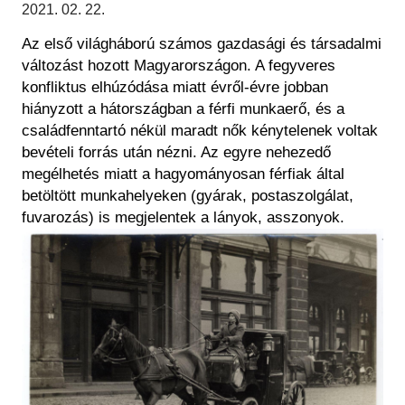
Régészet
2021. 02. 22.
Képcsarnok
Tagintézmények
Az első világháború számos gazdasági és társadalmi
Történeti Fényképtár
Felnőttképzés
változást hozott Magyarországon. A fegyveres
Éremtár
Közérdekű adatok
konfliktus elhúzódása miatt évről-évre jobban
Adattár
hiányzott a hátországban a férfi munkaerő, és a
Központi Könyvtár
családfenntartó nékül maradt nők kénytelenek voltak
bevételi forrás után nézni. Az egyre nehezedő
megélhetés miatt a hagyományosan férfiak által
betöltött munkahelyeken (gyárak, postaszolgálat,
fuvarozás) is megjelentek a lányok, asszonyok.
Kép