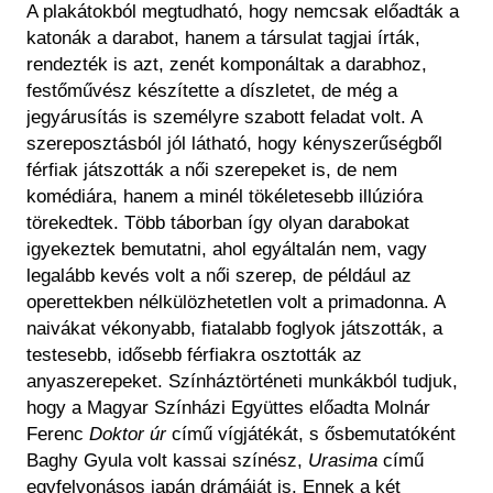
A plakátokból megtudható, hogy nemcsak előadták a
katonák a darabot, hanem a társulat tagjai írták,
rendezték is azt, zenét komponáltak a darabhoz,
festőművész készítette a díszletet, de még a
jegyárusítás is személyre szabott feladat volt. A
szereposztásból jól látható, hogy kényszerűségből
férfiak játszották a női szerepeket is, de nem
komédiára, hanem a minél tökéletesebb illúzióra
törekedtek. Több táborban így olyan darabokat
igyekeztek bemutatni, ahol egyáltalán nem, vagy
legalább kevés volt a női szerep, de például az
operettekben nélkülözhetetlen volt a primadonna. A
naivákat vékonyabb, fiatalabb foglyok játszották, a
testesebb, idősebb férfiakra osztották az
anyaszerepeket. Színháztörténeti munkákból tudjuk,
hogy a Magyar Színházi Együttes előadta Molnár
Ferenc
Doktor úr
című vígjátékát, s ősbemutatóként
Baghy Gyula volt kassai színész,
Urasima
című
egyfelvonásos japán drámáját is. Ennek a két