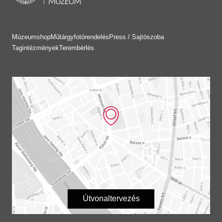
Múzeumshop
Műtárgyfotórendelés
Press / Sajtószoba
Tagintézmények
Terembérlés
Útvonaltervezés