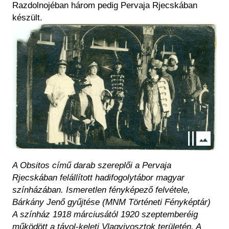
Razdolnojéban három pedig Pervaja Rjecskában
készült.
Kép
A Obsitos című darab szereplői a Pervaja
Rjecskában felállított hadifogolytábor magyar
színházában. Ismeretlen fényképező felvétele,
Bárkány Jenő gyűjtése (MNM Történeti Fényképtár)
A színház 1918 márciusától 1920 szeptemberéig
működött a távol-keleti Vlagyivosztok területén. A