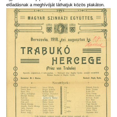
előadásnak a meghívóját láthatjuk közös plakáton.
Kép