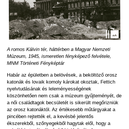
A romos Kálvin tér, háttérben a Magyar Nemzeti
Múzeum, 1945, ismeretlen fényképező felvétele,
MNM Történeti Fényképtár
Habár az épületben a belövések, a beköltöző orosz
katonák és lovaik komoly károkat okoztak, Fettich
nyelvtudásának és leleményességének
köszönhetően nem csak a múzeum gyűjteményét, de
a női családtagok becsületét is sikerült megőrizniük
az orosz katonáktól. Az értékesebb műtárgyakat a
pincében rejtették el, a kevésbé jelentős
ékszerekből, szőnyegekből hagytak elől, hogy a