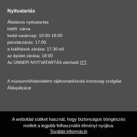
Nyitvatartás
Általános nyitvatartás
hétfő: zárva
kedd-vasárnap: 10:00-18:00
pénztárzárás: 17:00
a kiállítások zárása: 17:30-tól
az épület zárása: 18:00
Az ÜNNEPI NYITVATARTÁS elérhető
ITT
.
A múzeumról
Adatvédelmi tájékoztató
Iskolai közösségi szolgálat
Álláspályázat
A weboldal sütiket használ, hogy biztonságos böngészés
mellett a legjobb felhasználói élményt nyújtsa.
További információ