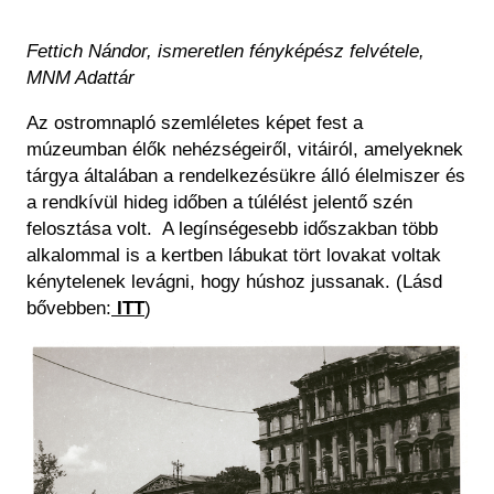
Fettich Nándor, ismeretlen fényképész felvétele,
MNM Adattár
Az ostromnapló szemléletes képet fest a
múzeumban élők nehézségeiről, vitáiról, amelyeknek
tárgya általában a rendelkezésükre álló élelmiszer és
a rendkívül hideg időben a túlélést jelentő szén
felosztása volt. A legínségesebb időszakban több
alkalommal is a kertben lábukat tört lovakat voltak
kénytelenek levágni, hogy húshoz jussanak. (Lásd
bővebben:
ITT
)
Kép