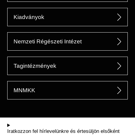
Kiadványok
Nemzeti Régészeti Intézet
Tagintézmények
MNMKK
Iratkozzon fel hírlevelünkre és értesüljön elsőként