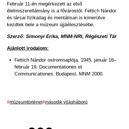
Február 11-én megérkezett az első
élelmiszerellátmány is a fővárostól. Fettich Nándor
és társai fizikailag és mentálisan is kimerülve
kezdtek bele a múzeum újjáélesztésébe.
Szerző: Simonyi Erika,
MNM-NRI, Régészeti Tár
Ajánlott irodalom:
Fettich Nándor ostromnaplója. 1945. január 16–
február 19. Documentationes et
Communicationes. Budapest, MNM 2000.
Címkék
múzeumtörténet
második világháború