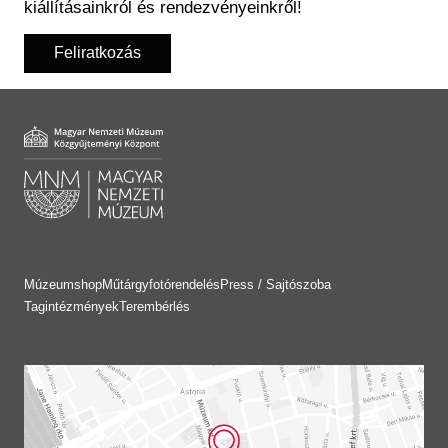
kiállításainkról és rendezvényeinkről!
Feliratkozás
Múzeumshop
Műtárgyfotórendelés
Press / Sajtószoba
Tagintézmények
Terembérlés