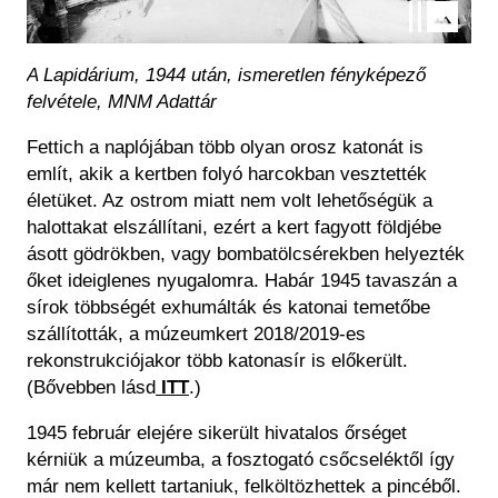
A Lapidárium, 1944 után, ismeretlen fényképező
felvétele, MNM Adattár
Fettich a naplójában több olyan orosz katonát is
említ, akik a kertben folyó harcokban vesztették
életüket. Az ostrom miatt nem volt lehetőségük a
halottakat elszállítani, ezért a kert fagyott földjébe
ásott gödrökben, vagy bombatölcsérekben helyezték
őket ideiglenes nyugalomra. Habár 1945 tavaszán a
sírok többségét exhumálták és katonai temetőbe
szállították, a múzeumkert 2018/2019-es
rekonstrukciójakor több katonasír is előkerült.
(Bővebben lásd
ITT
.)
1945 február elejére sikerült hivatalos őrséget
kérniük a múzeumba, a fosztogató csőcseléktől így
már nem kellett tartaniuk, felköltözhettek a pincéből.