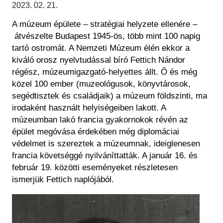
Régészet
2023. 02. 21.
Képcsarnok
Tagintézmények
A múzeum épülete – stratégiai helyzete ellenére –
Történeti Fényképtár
Felnőttképzés
átvészelte Budapest 1945-ös, több mint 100 napig
Éremtár
Közérdekű adatok
tartó ostromát. A Nemzeti Múzeum élén ekkor a
Adattár
kiváló orosz nyelvtudással bíró Fettich Nándor
Központi Könyvtár
régész, múzeumigazgató-helyettes állt. Ő és még
közel 100 ember (muzeológusok, könyvtárosok,
segédtisztek és családjaik) a múzeum földszinti, ma
irodaként használt helyiségeiben lakott. A
múzeumban lakó francia gyakornokok révén az
épület megóvása érdekében még diplomáciai
védelmet is szereztek a múzeumnak, ideiglenesen
francia követséggé nyilváníttatták. A január 16. és
február 19. közötti eseményeket részletesen
ismerjük Fettich naplójából.
Kép