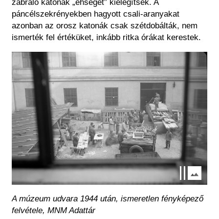
zabrá
l
ó katonák „éhségét” kielégítsék. A
páncélszekrényekben hagyott csali-aranyakat
azonban az orosz katonák csak szétdobálták, nem
ismerték fel értéküket, inkább ritka órákat kerestek.
Kép
A múzeum udvara 1944 után, ismeretlen fényképező
felvétele, MNM Adattár