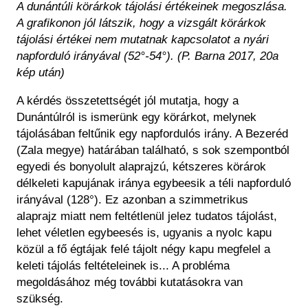
A dunántúli körárkok tájolási értékeinek megoszlása.
A grafikonon jól látszik, hogy a vizsgált körárkok
tájolási értékei nem mutatnak kapcsolatot a nyári
napforduló irányával (52°-54°). (P. Barna 2017, 20a
kép után)
A kérdés összetettségét jól mutatja, hogy a
Dunántúlról is ismerünk egy körárkot, melynek
tájolásában feltűnik egy napfordulós irány. A Bezeréd
(Zala megye) határában található, s sok szempontból
egyedi és bonyolult alaprajzú, kétszeres körárok
délkeleti kapujának iránya egybeesik a téli napforduló
irányával (128°). Ez azonban a szimmetrikus
alaprajz miatt nem feltétlenül jelez tudatos tájolást,
lehet véletlen egybeesés is, ugyanis a nyolc kapu
közül a fő égtájak felé tájolt négy kapu megfelel a
keleti tájolás feltételeinek is... A probléma
megoldásához még további kutatásokra van
szükség.