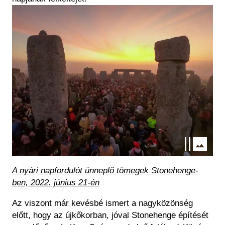
Kép
A nyári napfordulót ünneplő tömegek Stonehenge-
ben, 2022. június 21-én
Az viszont már kevésbé ismert a nagyközönség
előtt, hogy az újkőkorban, jóval Stonehenge építését