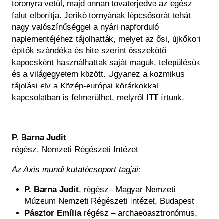
toronyra vetül, majd onnan tovaterjedve az egész
falut elborítja. Jerikó tornyának lépcsősorát tehát
nagy valószínűséggel a nyári napforduló
naplementéjéhez tájolhatták, melyet az ősi, újkőkori
építők szándéka és hite szerint összekötő
kapocsként használhattak saját maguk, településük
és a világegyetem között. Ugyanez a kozmikus
tájolási elv a Közép-európai körárkokkal
kapcsolatban is felmerülhet, melyről
ITT
írtunk
.
P. Barna Judit
régész, Nemzeti Régészeti Intézet
Az Axis mundi kutatócsoport tagjai:
P. Barna Judit
, régész– Magyar Nemzeti
Múzeum Nemzeti Régészeti Intézet, Budapest
Pásztor Emília
régész – archaeoasztronómus,