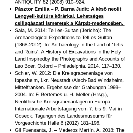
ANTIQUITY 82 (2008) 910–924.
Pásztor Emília – P. Barna Judit: A késő neolit
Lengyeli-kultúra körárkai. Lehetséges
csillagászati ismeretek a Kárpát-medencében.
Sala, M. 2014: Tell es-Sultan (Jericho): The
Archaeological Expeditions to Tell es-Sultan
(1868-2012). In: Archaeology in the Land of ‘Tells
and Ruins’. A History of Excavations in the Holy
Land Inspiredby the Photographs and Accounts of
Leo Boer. Oxford – Philadelphia, 2014. 117–130.
Schier, W. 2012: Die Kreisgrabenanlage von
Ippesheim, Lkr. Neustadt /Aisch-Bad Windsheim,
Mittelfranken. Ergebnisse der Grabungen 1998–
2004. In: F. Bertemes u. H. Meller (Hrsg.),
Neolithische Kreisgrabenanlagen in Europa.
Internationale Arbeitstagung vom 7. bis 9. Mai in
Goseck. Tagungen des Landesmuseums für
Vorgeschichte Halle 8 (2012) 181–196.
Gil Fuensanta, J. – Mederos Martín, A. 2018
: The