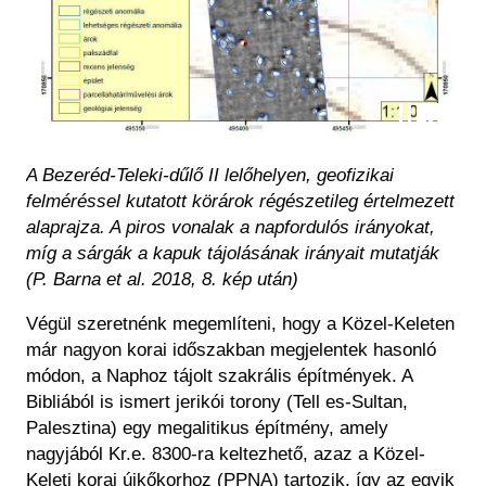
A Bezeréd-Teleki-dűlő II lelőhelyen, geofizikai
felméréssel kutatott körárok régészetileg értelmezett
alaprajza. A piros vonalak a napfordulós irányokat,
míg a sárgák a kapuk tájolásának irányait mutatják
(P. Barna et al. 2018, 8. kép után)
Végül szeretnénk megemlíteni, hogy a Közel-Keleten
már nagyon korai időszakban megjelentek hasonló
módon, a Naphoz tájolt szakrális építmények. A
Bibliából is ismert jerikói torony (Tell es-Sultan,
Palesztina) egy megalitikus építmény, amely
nagyjából Kr.e. 8300-ra keltezhető, azaz a Közel-
Keleti korai újkőkorhoz (PPNA) tartozik, így az egyik