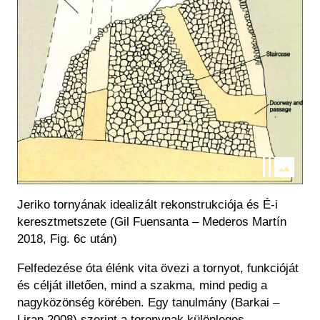
Jeriko tornyának idealizált rekonstrukciója és É-i
keresztmetszete (Gil Fuensanta – Mederos Martín
2018, Fig. 6c után)
Felfedezése óta élénk vita övezi a tornyot, funkcióját
és célját illetően, mind a szakma, mind pedig a
nagyközönség körében. Egy tanulmány (Barkai –
Liran 2008) szerint a toronynak különleges