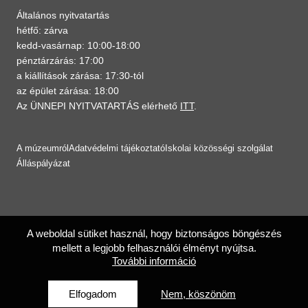
Általános nyitvatartás
hétfő: zárva
kedd-vasárnap: 10:00-18:00
pénztárzárás: 17:00
a kiállítások zárása: 17:30-tól
az épület zárása: 18:00
Az ÜNNEPI NYITVATARTÁS elérhető
ITT
.
A múzeumról
Adatvédelmi tájékoztató
Iskolai közösségi szolgálat
Álláspályázat
A weboldal sütiket használ, hogy biztonságos böngészés
mellett a legjobb felhasználói élményt nyújtsa.
További információ
Elfogadom
Nem, köszönöm