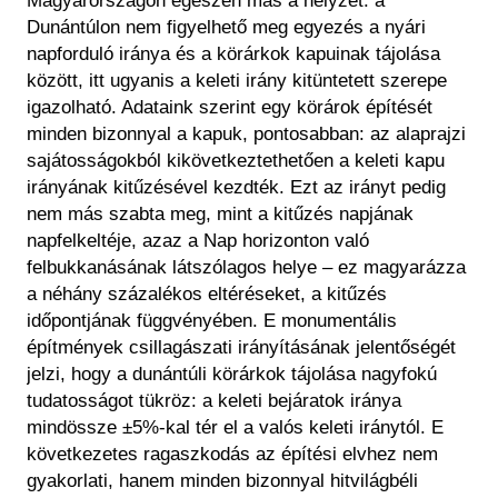
Magyarországon egészen más a helyzet: a
Dunántúlon nem figyelhető meg egyezés a nyári
napforduló iránya és a körárkok kapuinak tájolása
között, itt ugyanis a keleti irány kitüntetett szerepe
igazolható. Adataink szerint egy körárok építését
minden bizonnyal a kapuk, pontosabban: az alaprajzi
sajátosságokból kikövetkeztethetően a keleti kapu
irányának kitűzésével kezdték. Ezt az irányt pedig
nem más szabta meg, mint a kitűzés napjának
napfelkeltéje, azaz a Nap horizonton való
felbukkanásának látszólagos helye – ez magyarázza
a néhány százalékos eltéréseket, a kitűzés
időpontjának függvényében. E monumentális
építmények csillagászati irányításának jelentőségét
jelzi, hogy a dunántúli körárkok tájolása nagyfokú
tudatosságot tükröz: a keleti bejáratok iránya
mindössze ±5%-kal tér el a valós keleti iránytól. E
következetes ragaszkodás az építési elvhez nem
gyakorlati, hanem minden bizonnyal hitvilágbéli