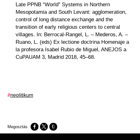
Late PPNB “World” Systems in Northern
Mesopotamia and South Levant: agglomeration,
control of long distance exchange and the
transition of early religious centers to central
villages. In:
Berrocal-Rangel, L. – Mederos, A. –
Ruano, L.
(eds)
Ex lectione doctrina Homenaje a
la profesora Isabel Rubio de Miguel, ANEJOS a
CuPAUAM 3, Madrid 2018,
45–68.
Címkék
neolitikum
Opens in a new window
Opens in a new window
Opens in a new window