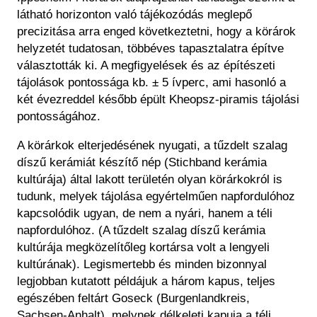
látható horizonton való tájékozódás meglepő
precizitása arra enged következtetni, hogy a körárok
helyzetét tudatosan, többéves tapasztalatra építve
választották ki. A megfigyelések és az építészeti
tájolások pontossága kb. ± 5 ívperc, ami hasonló a
két évezreddel később épült Kheopsz-piramis tájolási
pontosságához.
A körárkok elterjedésének nyugati, a tűzdelt szalag
díszű kerámiát készítő nép (Stichband kerámia
kultúrája) által lakott területén olyan körárkokról is
tudunk, melyek tájolása egyértelműen napfordulóhoz
kapcsolódik ugyan, de nem a nyári, hanem a téli
napfordulóhoz. (A tűzdelt szalag díszű kerámia
kultúrája megközelítőleg kortársa volt a lengyeli
kultúrának). Legismertebb és minden bizonnyal
legjobban kutatott példájuk a három kapus, teljes
egészében feltárt Goseck (Burgenlandkreis,
Sachsen-Anhalt), melynek délkeleti kapuja a téli