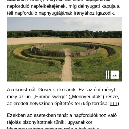
napforduló napfelkeltéjének, míg délnyugati kapuja a
téli napforduló napnyugtájának irányához igazodik.
Kép
A rekonstruált Goseck-i körárok. Ezt az építményt,
mely az ún. „Himmelswege” („Mennyei utak”) része,
az eredeti helyszínen építették fel (kép forrása:
ITT
)
Ezekben az esetekben tehát a napfordulókhoz való
tájolás bizonyítottnak tűnik, ugyanakkor