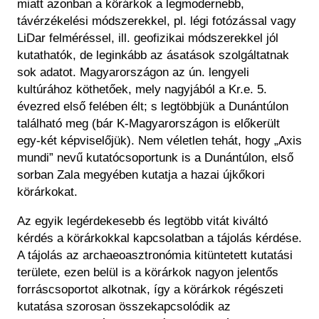
miatt azonban a körárkok a legmodernebb,
távérzékelési módszerekkel, pl. légi fotózással vagy
LiDar felméréssel, ill. geofizikai módszerekkel jól
kutathatók, de leginkább az ásatások szolgáltatnak
sok adatot. Magyarországon az ún. lengyeli
kultúrához köthetőek, mely nagyjából a Kr.e. 5.
évezred első felében élt; s legtöbbjük a Dunántúlon
található meg (bár K-Magyarországon is előkerült
egy-két képviselőjük). Nem véletlen tehát, hogy „Axis
mundi” nevű kutatócsoportunk is a Dunántúlon, első
sorban Zala megyében kutatja a hazai újkőkori
körárkokat.
Az egyik legérdekesebb és legtöbb vitát kiváltó
kérdés a körárkokkal kapcsolatban a tájolás kérdése.
A tájolás az archaeoasztronómia kitüntetett kutatási
területe, ezen belül is a körárkok nagyon jelentős
forráscsoportot alkotnak, így a körárkok régészeti
kutatása szorosan összekapcsolódik az