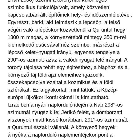
szimbolikus funkciója volt, amely közvetlen
kapcsolatban állt építőinek hely- és időszemléletével.
Egyrészt, bárki, aki felmászik a lépcsőn, a felső
végén való kilépéskor közvetlenül a Quruntul hegy
1300 m magas, a környezetéből mintegy 350 m-rel
kiemelkedő csúcsával néz szembe; másrészt a
lépcső kelet–nyugati irányú, egyenes tengelye a
290°-os azimut, azaz a valódi nyugat felé irányul. A
torony tájolása tehát egy égitesthez, a Naphoz és a
környező táj földrajzi elemeihez igazodik,
összekapcsolva ezáltal a kozmikus és a földi
szférákat. Ez a gyakorlat, mint láttuk, a Közép-
európai űjkőkori körárkoknál is kimutatható.
Izraelben a nyári napforduló idején a Nap 298°-os
azimutnál nyugszik le; Jerikó felett, a domborzati
viszonyok miatt kissé korábban, 291°-os azimutnál,
a Quruntul északi vállánál. A környező hegyek
árnyéka a napforduló naplementéjekor pont a