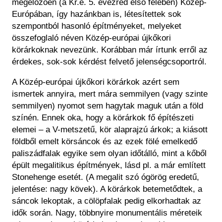
megelőzően (a Kr.e. 5. évezred első felében) Közép-
Európában, így hazánkban is, létesítettek sok
szempontból hasonló építményeket, melyeket
összefoglaló néven Közép-európai újkőkori
körárkoknak nevezünk. Korábban már írtunk erről az
érdekes, sok-sok kérdést felvető jelenségcsoportról
.
A Közép-európai újkőkori körárkok azért sem
ismertek annyira, mert mára semmilyen (vagy szinte
semmilyen) nyomot sem hagytak maguk után a föld
színén. Ennek oka, hogy a körárkok fő építészeti
elemei – a V-metszetű, kör alaprajzú árkok; a kiásott
földből emelt körsáncok és az ezek fölé emelkedő
paliszádfalak egyike sem olyan időtálló, mint a kőből
épült megalitikus építmények, lásd pl. a már említett
Stonehenge esetét. (A megalit szó ógörög eredetű,
jelentése: nagy kövek). A körárkok betemetődtek, a
sáncok lekoptak, a cölöpfalak pedig elkorhadtak az
idők során. Nagy, többnyire monumentális méreteik