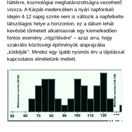
háttérre, kozmológiai meghatározottságra vezethető
vissza. A Kárpát-medencében a
nyári napforduló
idején 4-12 napig szinte nem is változik a napfelkelte
látszólagos helye a horizonton, ez a dátum tehát
kevésbé tűnhetett alkalmasnak egy kiemelkedően
fontos esemény „rögzítésére” – azaz arra, hogy
szakrális közösségi építményük alaprajzába
„kódolják”. Mindez egy újabb nyomós érv a tájolással
kapcsolatos elméletünk mellett.
Kép