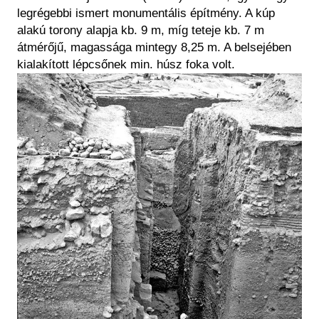
legrégebbi ismert monumentális építmény. A kúp
alakú torony alapja kb. 9 m, míg teteje kb. 7 m
átmérőjű, magassága mintegy 8,25 m. A belsejében
kialakított lépcsőnek min. húsz foka volt.
Kép