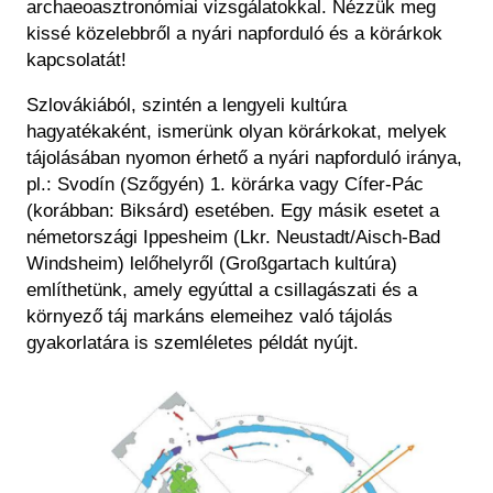
archaeoasztronómiai vizsgálatokkal. Nézzük meg
kissé közelebbről a nyári napforduló és a körárkok
kapcsolatát!
Szlovákiából, szintén a lengyeli kultúra
hagyatékaként, ismerünk olyan körárkokat, melyek
tájolásában nyomon érhető a nyári napforduló iránya,
pl.: Svodín (Szőgyén) 1. körárka vagy Cífer-Pác
(korábban: Biksárd) esetében. Egy másik esetet a
németországi Ippesheim (Lkr. Neustadt/Aisch-Bad
Windsheim) lelőhelyről (Großgartach kultúra)
említhetünk, amely egyúttal a csillagászati és a
környező táj markáns elemeihez való tájolás
gyakorlatára is szemléletes példát nyújt.
Kép