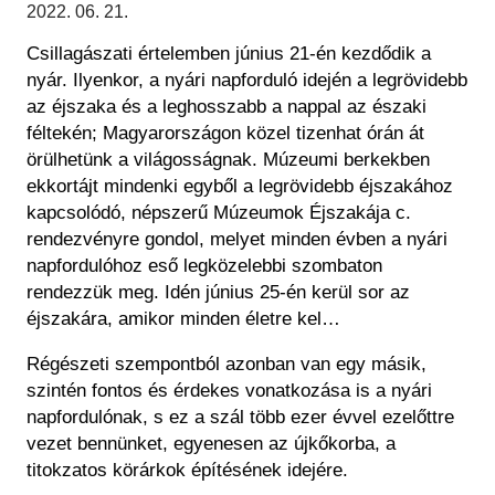
Régészet
2022. 06. 21.
Képcsarnok
Tagintézmények
Csillagászati értelemben június 21-én kezdődik a
Történeti Fényképtár
Felnőttképzés
nyár. Ilyenkor, a nyári napforduló idején a legrövidebb
Éremtár
Közérdekű adatok
az éjszaka és a leghosszabb a nappal az északi
Adattár
féltekén; Magyarországon közel tizenhat órán át
Központi Könyvtár
örülhetünk a világosságnak. Múzeumi berkekben
ekkortájt mindenki egyből a legrövidebb éjszakához
kapcsolódó, népszerű Múzeumok Éjszakája c.
rendezvényre gondol, melyet minden évben a nyári
napfordulóhoz eső legközelebbi szombaton
rendezzük meg. Idén június 25-én kerül sor az
éjszakára, amikor minden életre kel…
Régészeti szempontból azonban van egy másik,
szintén fontos és érdekes vonatkozása is a nyári
napfordulónak, s ez a szál több ezer évvel ezelőttre
vezet bennünket, egyenesen az újkőkorba, a
titokzatos körárkok építésének idejére.