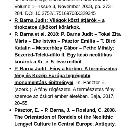
Volume 1—Issue 3, November 2008, pp. 273–
284. DOI 10.2752/175169708X329345
P. Barna Judit: Világok közti átjárók – a
titokzatos újkőkori körárkok.
P. Barna et al. 2018: P. Barna Judit – Tokai Zita
Mária – Eke István – Pásztor Emília – T. Biró
Katalin – Mesterházy Gábor – Pethe Mihály:
Bezeréd-Teleki-dűlő II. Egy késő neolitikus
körárok a Kr. e. 5. évezredből.
P. Barna Judit: Fény a körben. A természetes
fény és Közép-Európa legrégebbi
monumentális építményei
. In: Pásztor E.
(szerk.): A fény régészete. A természetes fény
szerepe az őskori ember életében. Baja, 2017,
20–55.
Pásztor, E. – P. Barna, J. – Roslund, C. 2008.
The Orientation of Rondels of the Neolithic
Lengyel Culture In Central Europe. Antiquty
.