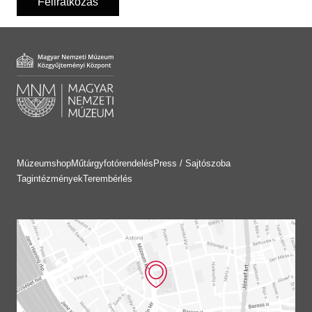
Feliratkozás
Múzeumshop
Műtárgyfotórendelés
Press / Sajtószoba
Tagintézmények
Terembérlés