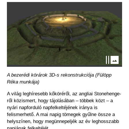
Kép
A bezerédi körárok 3D-s rekonstrukciója (Fülöpp
Réka munkája)
A világ leghíresebb kőköréről, az angliai Stonehenge-
ről közismert, hogy tájolásában – többek közt – a
nyári napforduló napfelkeltéjének iránya is
felismerhető. A mai napig tömegek gyűlne össze a
helyszínen, hogy megünnepeljék az év leghosszabb
napjának felkeltéjét.