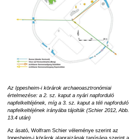
Az Ippesheim-i körárok archaeoasztronómiai
értelmezése: a 2. sz. kaput a nyári napforduló
napfelkeltéjének, míg a 3. sz. kaput a téli napforduló
napfelkeltéjének irányába tájolták (Schier 2012, Abb.
13.4 után)
Az ásató, Wolfram Schier véleménye szerint az
Ippesheim-i körárok alaprajzának tanúsága szerint a