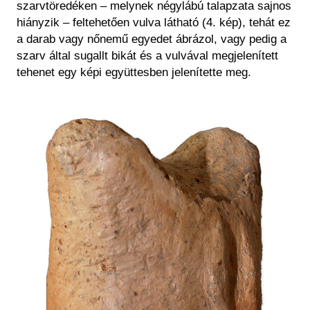
szarvtöredéken – melynek négylábú talapzata sajnos
hiányzik – feltehetően vulva látható (4. kép), tehát ez
a darab vagy nőnemű egyedet ábrázol, vagy pedig a
szarv által sugallt bikát és a vulvával megjelenített
tehenet egy képi együttesben jelenítette meg.
Kép