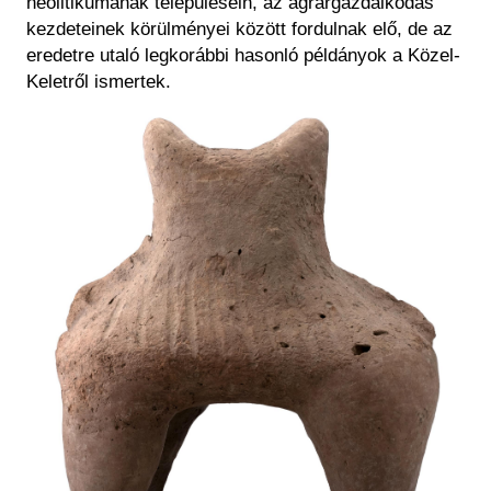
neolitikumának településein, az agrárgazdálkodás
kezdeteinek körülményei között fordulnak elő, de az
eredetre utaló legkorábbi hasonló példányok a Közel-
Keletről ismertek.
Kép