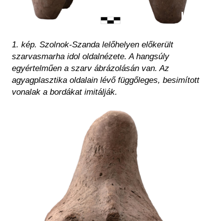
1. kép. Szolnok-Szanda lelőhelyen előkerült
szarvasmarha idol oldalnézete. A hangsúly
egyértelműen a szarv ábrázolásán van. Az
agyagplasztika oldalain lévő függőleges, besimított
vonalak a bordákat imitálják.
Kép