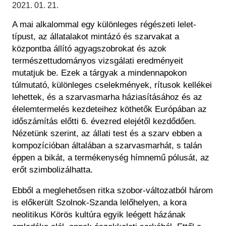
Régészet
2021. 01. 21.
Képcsarnok
Tagintézmények
A mai alkalommal egy különleges régészeti lelet-
Történeti Fényképtár
Felnőttképzés
típust, az állatalakot mintázó és szarvakat a
Éremtár
Közérdekű adatok
központba állító agyagszobrokat és azok
Adattár
természettudományos vizsgálati eredményeit
Központi Könyvtár
mutatjuk be. Ezek a tárgyak a mindennapokon
túlmutató, különleges cselekmények, rítusok kellékei
lehettek, és a szarvasmarha háziasításához és az
élelemtermelés kezdeteihez köthetők Európában az
időszámítás előtti 6. évezred elejétől kezdődően.
Nézetünk szerint, az állati test és a szarv ebben a
kompozícióban általában a szarvasmarhát, s talán
éppen a bikát, a termékenység hímnemű pólusát, az
erőt szimbolizálhatta.
Ebből a meglehetősen ritka szobor-változatból három
is előkerült Szolnok-Szanda lelőhelyen, a kora
neolitikus Körös kultúra egyik leégett házának