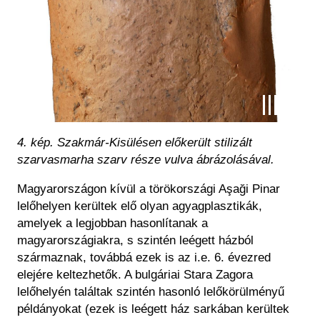
4. kép. Szakmár-Kisülésen előkerült stilizált
szarvasmarha szarv része vulva ábrázolásával.
Magyarországon kívül a törökországi Aşaği Pinar
lelőhelyen kerültek elő olyan agyagplasztikák,
amelyek a legjobban hasonlítanak a
magyarországiakra, s szintén leégett házból
származnak, továbbá ezek is az i.e. 6. évezred
elejére keltezhetők. A bulgáriai Stara Zagora
lelőhelyén találtak szintén hasonló lelőkörülményű
példányokat (ezek is leégett ház sarkában kerültek