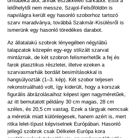
omladéka alól, annak északkeleti sarkából. Ettől a
lelőhelytől nem messze, Szajol-Felsőföldön is
napvilágra került egy hasonló szoborhoz tartozó
szarv maradványa, továbbá Szakmár-Kisülésről is
ismerünk egy hasonló töredékes darabot.
Az állatalakú szobrok lényegében négylábú
talapzatok közepén egy-egy stilizált szarvat
mintáznak, de két szobron felismerhetők a fej és
farok plasztikus részletei, illetve ezeken a
szarvasmarhák bordáit besimításokkal is
hangsúlyozták (1–3. kép). Két szobor teljesen
rekonstruálható volt, így kiderült, hogy a korszak
figurális ábrázolásaihoz képest igen nagyméretűek,
az itt bemutatott példány 30 cm magas, 28 cm
széles, és 20,5 cm vastag. Ezek a tárgyak nemcsak
a méretük miatt különlegesek, hanem azért is, mert
ritka lelet-típust képviselnek Európában. Hasonló
jellegű szobrok csak Délkelet-Európa kora