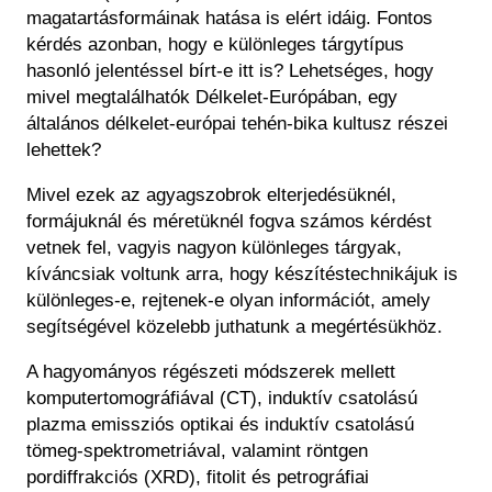
magatartásformáinak hatása is elért idáig. Fontos
kérdés azonban, hogy e különleges tárgytípus
hasonló jelentéssel bírt-e itt is? Lehetséges, hogy
mivel megtalálhatók Délkelet-Európában, egy
általános délkelet-európai tehén-bika kultusz részei
lehettek?
Mivel ezek az agyagszobrok elterjedésüknél,
formájuknál és méretüknél fogva számos kérdést
vetnek fel, vagyis nagyon különleges tárgyak,
kíváncsiak voltunk arra, hogy készítéstechnikájuk is
különleges-e, rejtenek-e olyan információt, amely
segítségével közelebb juthatunk a megértésükhöz.
A hagyományos régészeti módszerek mellett
komputertomográfiával (CT), induktív csatolású
plazma emissziós optikai és induktív csatolású
tömeg-spektrometriával, valamint röntgen
pordiffrakciós (XRD), fitolit és petrográfiai