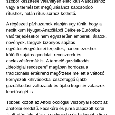
szobor készítése valamilyen életciklus-változáshoz
vagy a természet megújulásához kapcsolódó
rítushoz, netán rítus-sorhoz köthető.
A régészeti párhuzamok alapján úgy tűnik, hogy a
neolitikum Nyugat-Anatóliából Délkelet-Európába
való terjedésekor nem egyszerűen emberek, állatok,
növények, tárgyak bizonyos sajátos
együttese/együttesei terjedtek, hanem ezekhez
kötődő sajátos gondolati rendszerek és
cselekvésformák is. A termelő gazdálkodás
„ideológiai rendszere” magában hordozta a
tradicionális értékrend megőrzése mellett a változó
környezeti kihívásokkal összefüggő újabb
gazdálkodási változatok és újabb kognitív válaszok
lehetőségét is.
Többek között az Alföld ökológiai viszonyai között az
anatóliai eredetű, kecskére és juhra alapozott korai
állattartás folytatása a nedvesebb és hidegebb klíma