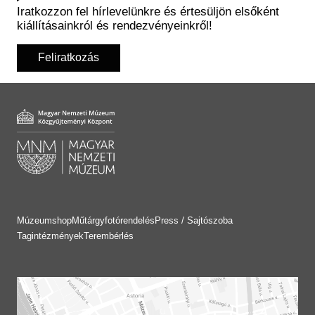
Iratkozzon fel hírlevelünkre és értesüljön elsőként
kiállításainkról és rendezvényeinkről!
Feliratkozás
Múzeumshop
Műtárgyfotórendelés
Press / Sajtószoba
Tagintézmények
Terembérlés