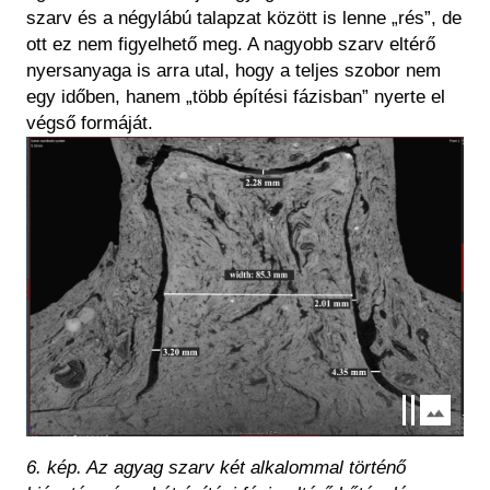
szarv és a négylábú talapzat között is lenne „rés”, de
ott ez nem figyelhető meg. A nagyobb szarv eltérő
nyersanyaga is arra utal, hogy a teljes szobor nem
egy időben, hanem „több építési fázisban” nyerte el
végső formáját.
Kép
6. kép. Az agyag szarv két alkalommal történő