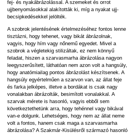
fej- és nyakábrázolással. A szemeket és orrot
ujjbenyomásokkal alakították ki, míg a nyakat ujj-
becsipkedésekkel jelölték.​
A szobrok jelentésének értelmezéséhez fontos lenne
tisztázni, hogy tehenet, vagy bikát ábrázolnak,
vagyis, hogy hím vagy nőnemű egyedet. Mivel a
szobrok a végletekig stilizáltak, ez nem könnyű
feladat, hiszen a szarvasmarha ábrázolása nagyon
leegyszerűsített, láthatóan nem azon volt a hangsúly,
hogy anatómiailag pontos ábrázolást készítsenek. A
hangsúly egyértelműen a szarvon van, az állat feje
és farka jelképes, illetve a bordákat is csak nagy
vonalakban ábrázolták, besimított vonalakkal. A
szarvak mérete is hasonló, vagyis ebből sem
következtethetünk arra, hogy tehénnel vagy bikával
van-e dolgunk. Lehetséges, hogy nem az állat neme
volt a fontos, hanem csak maga a szarvasmarha
ábrázolása? A Szakmár-Kisülésről származó hasonló