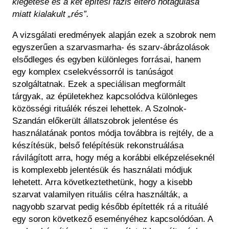
kiégetése és a két építési fázis eltérő hőtágulása
miatt kialakult „rés”.
A vizsgálati eredmények alapján ezek a szobrok nem
egyszerűen a szarvasmarha- és szarv-ábrázolások
elsődleges és egyben különleges forrásai, hanem
egy komplex cselekvéssorról is tanúságot
szolgáltatnak. Ezek a speciálisan megformált
tárgyak, az épületekhez kapcsolódva különleges
közösségi rituálék részei lehettek. A Szolnok-
Szandán előkerült állatszobrok jelentése és
használatának pontos módja továbbra is rejtély, de a
készítésük, belső felépítésük rekonstruálása
rávilágított arra, hogy még a korábbi elképzeléseknél
is komplexebb jelentésük és használati módjuk
lehetett. Arra következtethetünk, hogy a kisebb
szarvat valamilyen rituális célra használták, a
nagyobb szarvat pedig később építették rá a rituálé
egy soron következő eseményéhez kapcsolódóan. A