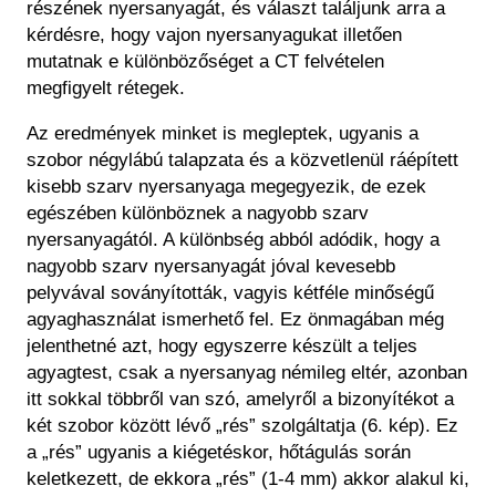
részének nyersanyagát, és választ találjunk arra a
kérdésre, hogy vajon nyersanyagukat illetően
mutatnak e különbözőséget a CT felvételen
megfigyelt rétegek.
Az eredmények minket is megleptek, ugyanis a
szobor négylábú talapzata és a közvetlenül ráépített
kisebb szarv nyersanyaga megegyezik, de ezek
egészében különböznek a nagyobb szarv
nyersanyagától. A különbség abból adódik, hogy a
nagyobb szarv nyersanyagát jóval kevesebb
pelyvával soványították, vagyis kétféle minőségű
agyaghasználat ismerhető fel. Ez önmagában még
jelenthetné azt, hogy egyszerre készült a teljes
agyagtest, csak a nyersanyag némileg eltér, azonban
itt sokkal többről van szó, amelyről a bizonyítékot a
két szobor között lévő „rés” szolgáltatja (6. kép). Ez
a „rés” ugyanis a kiégetéskor, hőtágulás során
keletkezett, de ekkora „rés” (1-4 mm) akkor alakul ki,