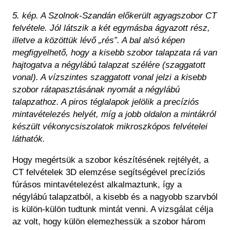
5. kép. A Szolnok-Szandán előkerült agyagszobor CT
felvétele. Jól látszik a két egymásba ágyazott rész,
illetve a közöttük lévő „rés”. A bal alsó képen
megfigyelhető, hogy a kisebb szobor talapzata rá van
hajtogatva a négylábú talapzat szélére (szaggatott
vonal). A vízszintes szaggatott vonal jelzi a kisebb
szobor rátapasztásának nyomát a négylábú
talapzathoz. A piros téglalapok jelölik a precíziós
mintavételezés helyét, míg a jobb oldalon a mintákról
készült vékonycsiszolatok mikroszkópos felvételei
láthatók.
Hogy megértsük a szobor készítésének rejtélyét, a
CT felvételek 3D elemzése segítségével precíziós
fúrásos mintavételezést alkalmaztunk, így a
négylábú talapzatból, a kisebb és a nagyobb szarvból
is külön-külön tudtunk mintát venni. A vizsgálat célja
az volt, hogy külön elemezhessük a szobor három