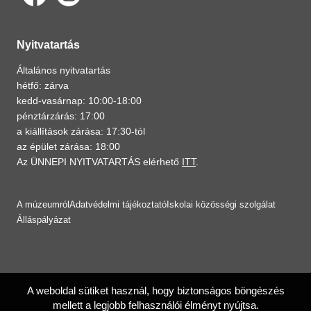
Nyitvatartás
Általános nyitvatartás
hétfő: zárva
kedd-vasárnap: 10:00-18:00
pénztárzárás: 17:00
a kiállítások zárása: 17:30-tól
az épület zárása: 18:00
Az ÜNNEPI NYITVATARTÁS elérhető
ITT
.
A múzeumról
Adatvédelmi tájékoztató
Iskolai közösségi szolgálat
Álláspályázat
A weboldal sütiket használ, hogy biztonságos böngészés
mellett a legjobb felhasználói élményt nyújtsa.