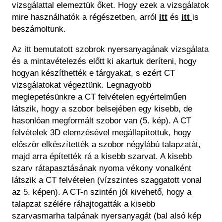
vizsgálattal elemeztük őket. Hogy ezek a vizsgálatok
mire használhatók a régészetben, arról
itt
és
itt
is
beszámoltunk.
Az itt bemutatott szobrok nyersanyagának vizsgálata
és a mintavételezés előtt ki akartuk deríteni, hogy
hogyan készíthették e tárgyakat, s ezért CT
vizsgálatokat végeztünk. Legnagyobb
meglepetésünkre a CT felvételen egyértelműen
látszik, hogy a szobor belsejében egy kisebb, de
hasonlóan megformált szobor van (5. kép). A CT
felvételek 3D elemzésével megállapítottuk, hogy
először elkészítették a szobor négylábú talapzatát,
majd arra építették rá a kisebb szarvat. A kisebb
szarv rátapasztásának nyoma vékony vonalként
látszik a CT felvételen (vízszintes szaggatott vonal
az 5. képen). A CT-n szintén jól kivehető, hogy a
talapzat szélére ráhajtogatták a kisebb
szarvasmarha talpának nyersanyagát (bal alsó kép