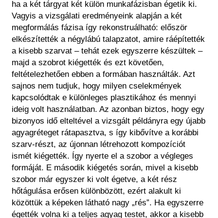
ha a két tárgyat két külön munkafázisban égetik ki.
Vagyis a vizsgálati eredményeink alapján a két
megformálás fázisa így rekonstruálható: először
elkészítették a négylábú talapzatot, amire ráépítették
a kisebb szarvat – tehát ezek egyszerre készültek –
majd a szobrot kiégették és ezt követően,
feltételezhetően ebben a formában használták. Azt
sajnos nem tudjuk, hogy milyen cselekmények
kapcsolódtak e különleges plasztikához és mennyi
ideig volt használatban. Az azonban biztos, hogy egy
bizonyos idő elteltével a vizsgált példányra egy újabb
agyagréteget rátapasztva, s így kibővítve a korábbi
szarv-részt, az újonnan létrehozott kompozíciót
ismét kiégették. Így nyerte el a szobor a végleges
formáját. E második kiégetés során, mivel a kisebb
szobor már egyszer ki volt égetve, a két rész
hőtágulása erősen különbözött, ezért alakult ki
közöttük a képeken látható nagy „rés”. Ha egyszerre
égették volna ki a teljes agyag testet, akkor a kisebb