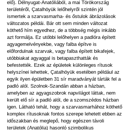
elő). Délnyugat-Anatóliából, a mai Törökország
területéről, Çatalhöyük lelőhelyről szintén jól
ismertek a szarvasmarha- és őstulok ábrázolások
változatos példái. Bár ott sem minden változat
köthető hím egyedhez, de a többség mégis inkább
azt formálja. Ez utóbbi lelőhelyen a padlóra épített
agyagemelvényekbe, vagy falba építve is
előfordulnak szarvak, vagy falba épített bikafejek,
utóbbiakat agyaggal is betapaszthatták és
befestették. Ezek az épületek különleges rítusok
helyszínei lehettek, Çatalhöyük esetében például az
egyik ilyen épületben 31 sír maradványát tárták fel a
padló alól. Szolnok-Szandán abban a házban,
amelyben az agyagszobrok napvilágot láttak, nem
került elő sír a padló alól, de a szomszédos házban
igen. Látható tehát, hogy a szarvasmarhához köthető
komplex rítusoknak fontos szerepe lehetett ebben az
időszakban és meglepő, hogy egészen távoli
területek (Anatólia) hasonló szimbolikus