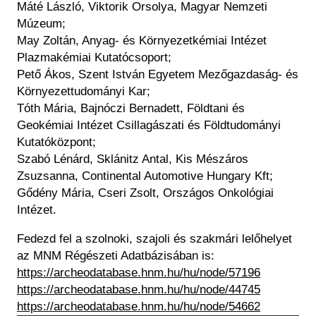
Máté László, Viktorik Orsolya, Magyar Nemzeti
Múzeum;
May Zoltán, Anyag- és Környezetkémiai Intézet
Plazmakémiai Kutatócsoport;
Pető Ákos, Szent István Egyetem Mezőgazdaság- és
Környezettudományi Kar;
Tóth Mária, Bajnóczi Bernadett, Földtani és
Geokémiai Intézet Csillagászati és Földtudományi
Kutatóközpont;
Szabó Lénárd, Sklánitz Antal, Kis Mészáros
Zsuzsanna, Continental Automotive Hungary Kft;
Gődény Mária, Cseri Zsolt, Országos Onkológiai
Intézet.
Fedezd fel a szolnoki, szajoli és szakmári lelőhelyet
az MNM Régészeti Adatbázisában is:
https://archeodatabase.hnm.hu/hu/node/57196
https://archeodatabase.hnm.hu/hu/node/44745
https://archeodatabase.hnm.hu/hu/node/54662