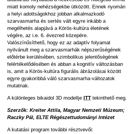
miatt komoly nehézségekbe ütközött. Ennek nyomán
a helyi adottságokhoz jobban alkalmazkodó
szarvasmarha és sertés vált egyre inkább a
megélhetés alapjává a Körös-kultúra életének
végére, az i.e. 6. évezred közepére.
Valószínűsíthető, hogy ez az adaptív folyamat
nyilvánult meg a szarvasmarhák népszerűségének
előtérbe kerülésében, szimbolikus jelentőségének
felértékelődésében és abban a kognitív változásban
is, amit a Körös-kultúra figurális ábrázolásai között
egyre gyakoribbá váló szarvasmarha-változatok
mutatnak.
A különleges bikaidol 3D modellje
ITT
tekinthető meg.
Szerzők: Kreiter Attila, Magyar Nemzeti Múzeum;
Raczky Pál, ELTE Régészettudományi Intézet
A kutatási program további résztvevői: