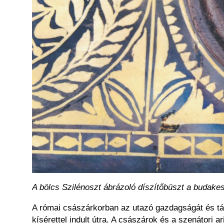
A bölcs Szilénoszt ábrázoló díszítőbüszt a budakes
A római császárkorban az utazó gazdagságát és tár
kísérettel indult útra. A császárok és a szenátori