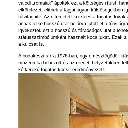
valódi „rómaiak” ápolták ezt a költséges rítust, h
elkötelezett elitnek a tagjai ugyan külsőségekben i
túlvilághite. Az eltemetett kocsi és a fogatos lovak
annak lelke hosszú utat bejárva jutott el a túlvilá
igyekeztek ezt a hosszú és fáradságos utat a lehe
státuszszimbólumként használt kocsijukat. Ezek a k
a kulcsát is.
A budakeszi sírra 1976-ban, egy emésztőgödör kiá
múzeumba behozott és az eredeti helyzetükben feltá
kétkerekű fogatos kocsit eredményezett.
Kép