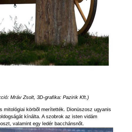
ó: Mráv Zsolt, 3D-grafika: Pazirik Kft.)
s mitológiai körből merítették. Dionüszosz ugyanis
boldogságát kínálta. A szobrok az isten vidám
énoszt, valamint egy ledér bacchánsnőt.