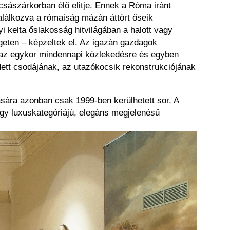
császárkorban élő elitje. Ennek a Róma iránt
találkozva a rómaiság mázán áttört őseik
lyi kelta őslakosság hitvilágában a halott vagy
zigeten – képzeltek el. Az igazán gazdagok
a az egykor mindennapi közlekedésre és egyben
dett csodájának, az utazókocsik rekonstrukciójának
sára azonban csak 1999-ben kerülhetett sor. A
egy luxuskategóriájú, elegáns megjelenésű