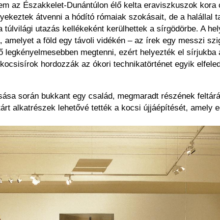
anem az Északkelet-Dunántúlon élő kelta eraviszkuszok kora 
gyekeztek átvenni a hódító rómaiak szokásait, de a halállal 
 a túlvilági utazás kellékeként kerülhettek a sírgödörbe. A he
gra, amelyet a föld egy távoli vidékén – az írek egy messzi s
tő legkényelmesebben megtenni, ezért helyezték el sírjukb
ocsisírok hordozzák az ókori technikatörténet egyik elfele
sása során bukkant egy család, megmaradt részének feltárá
rt alkatrészek lehetővé tették a kocsi újjáépítését, amely 