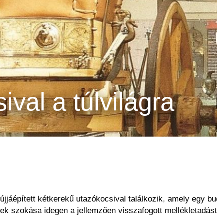
val a túlvilágra
 újjáépített kétkerekű utazókocsival találkozik, amely egy b
nek szokása idegen a jellemzően visszafogott mellékletadás