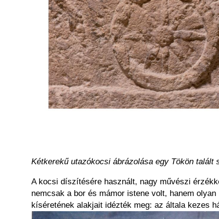
Kétkerekű utazókocsi ábrázolása egy Tökön talált s
A kocsi díszítésére használt, nagy művészi érzékke
nemcsak a bor és mámor istene volt, hanem olyan ist
kíséretének alakjait idézték meg: az általa kezes h
Kép