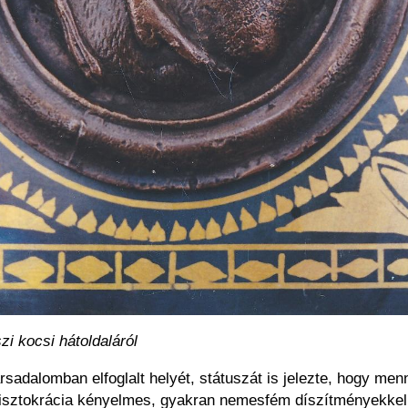
zi kocsi hátoldaláról
sadalomban elfoglalt helyét, státuszát is jelezte, hogy men
 arisztokrácia kényelmes, gyakran nemesfém díszítményekkel