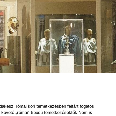
udakeszi római kori temetkezésben feltárt fogatos
t követő „római” típusú temetkezésektől. Nem is