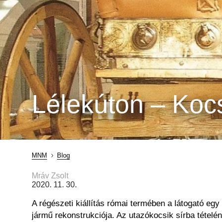
Lélekúton – Kocsi
MNM
Blog
Morzsa
Mráv Zsolt
2020. 11. 30.
A régészeti kiállítás római termében a látogató egy
jármű rekonstrukciója. Az utazókocsik sírba tételé