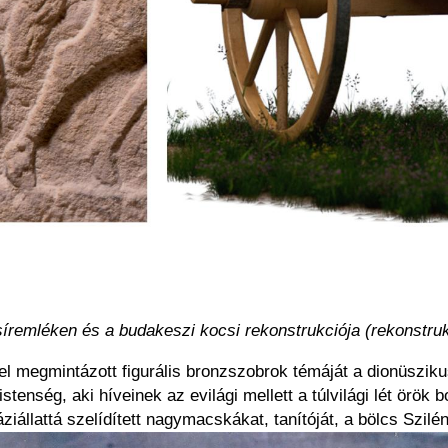
íremléken és a budakeszi kocsi rekonstrukciója (rekonstrukci
l megmintázott figurális bronzszobrok témáját a dionüsziku
enség, aki híveinek az evilági mellett a túlvilági lét örök 
áziállattá szelídített nagymacskákat, tanítóját, a bölcs Szil