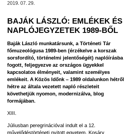
Régészet
2019. 07. 29.
Képcsarnok
Tagintézmények
Történeti Fényképtár
Felnőttképzés
BAJÁK LÁSZLÓ: EMLÉKEK ÉS
Éremtár
Közérdekű adatok
NAPLÓJEGYZETEK 1989-BŐL
Adattár
Központi Könyvtár
Baják László munkatársunk, a Történeti Tár
főmuzeológusa 1989-ben (érzékelve a korszak
sorsfordító, történelmi jelentőségét) naplóírásba
fogott, feljegyezve az országos ügyekkel
kapcsolatos élményeit, valamint személyes
emlékeit. A Közös Időnk – 1989 oldalunkon hétről
hétre az általa vezetett napló részleteit
követhetjük nyomon, modernizálva, blog
formájában.
XIII.
Júliusban peregrinációval indult el a 12.
művelődéstörténeti nyitott egyetem. Kosáry