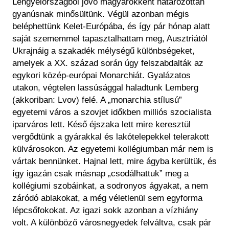
Lengyelországból jövő magyarokként határozottan
gyanúsnak minősültünk. Végül azonban mégis
beléphettünk Kelet-Európába, és így pár hónap alatt
saját szememmel tapasztalhattam meg, Ausztriától
Ukrajnáig a szakadék mélységű különbségeket,
amelyek a XX. század során úgy felszabdalták az
egykori közép-európai Monarchiát. Gyalázatos
utakon, végtelen lassúsággal haladtunk Lemberg
(akkoriban: Lvov) felé. A „monarchia stílusú”
egyetemi város a szovjet időkben milliós szocialista
iparváros lett. Késő éjszaka lett mire keresztül
vergődtünk a gyárakkal és lakótelepekkel telerakott
külvárosokon. Az egyetemi kollégiumban már nem is
vártak bennünket. Hajnal lett, mire ágyba kerültük, és
így igazán csak másnap „csodálhattuk” meg a
kollégiumi szobáinkat, a sodronyos ágyakat, a nem
záródó ablakokat, a még véletlenül sem egyforma
lépcsőfokokat. Az igazi sokk azonban a vízhiány
volt. A különböző városnegyedek felváltva, csak pár