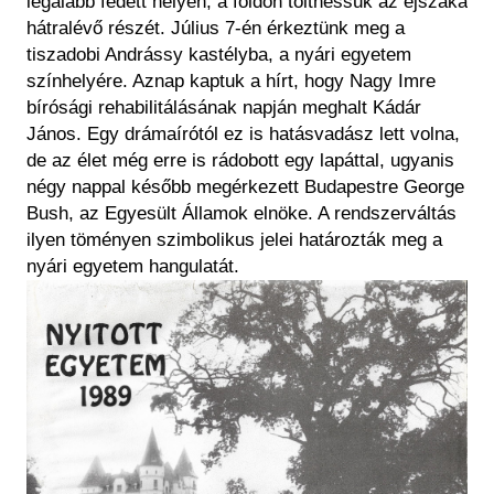
legalább fedett helyen, a földön tölthessük az éjszaka
hátralévő részét. Július 7-én érkeztünk meg a
tiszadobi Andrássy kastélyba, a nyári egyetem
színhelyére. Aznap kaptuk a hírt, hogy Nagy Imre
bírósági rehabilitálásának napján meghalt Kádár
János. Egy drámaírótól ez is hatásvadász lett volna,
de az élet még erre is rádobott egy lapáttal, ugyanis
négy nappal később megérkezett Budapestre George
Bush, az Egyesült Államok elnöke. A rendszerváltás
ilyen töményen szimbolikus jelei határozták meg a
nyári egyetem hangulatát.
Kép