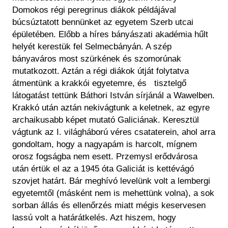
Domokos régi peregrinus diákok példájával
búcsúztatott bennünket az egyetem Szerb utcai
épületében. Előbb a híres bányászati akadémia hűlt
helyét kerestük fel Selmecbányán. A szép
bányaváros most szürkének és szomorúnak
mutatkozott. Aztán a régi diákok útját folytatva
átmentünk a krakkói egyetemre, és tisztelgő
látogatást tettünk Báthori István sírjánál a Wawelben.
Krakkó után aztán nekivágtunk a keletnek, az egyre
archaikusabb képet mutató Galiciának. Keresztül
vágtunk az I. világháború véres csataterein, ahol arra
gondoltam, hogy a nagyapám is harcolt, mígnem
orosz fogságba nem esett. Przemysl erődvárosa
után értük el az a 1945 óta Galiciát is kettévágó
szovjet határt. Bár meghívó levelünk volt a lembergi
egyetemtől (másként nem is mehettünk volna), a sok
sorban állás és ellenőrzés miatt mégis keservesen
lassú volt a határátkelés. Azt hiszem, hogy