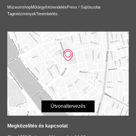
Múzeumshop
Műtárgyfotórendelés
Press / Sajtószoba
Tagintézmények
Terembérlés
Útvonaltervezés
Megközelítés és kapcsolat