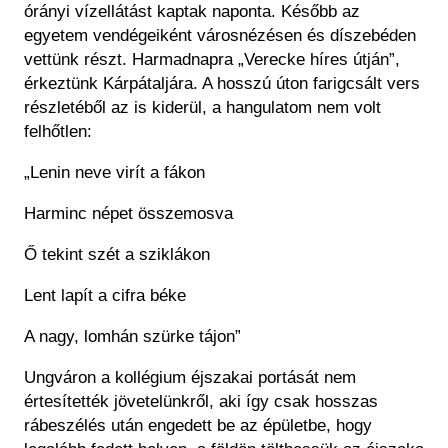
órányi vízellátást kaptak naponta. Később az
egyetem vendégeiként városnézésen és díszebéden
vettünk részt. Harmadnapra „Verecke híres útján”,
érkeztünk Kárpátaljára. A hosszú úton farigcsált vers
részletéből az is kiderül, a hangulatom nem volt
felhőtlen:
„Lenin neve virít a fákon
Harminc népet összemosva
Ő tekint szét a sziklákon
Lent lapít a cifra béke
A nagy, lomhán szürke tájon”
Ungváron a kollégium éjszakai portását nem
értesítették jövetelünkről, aki így csak hosszas
rábeszélés után engedett be az épületbe, hogy