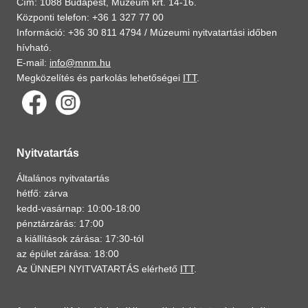
Cím: 1088 Budapest, Múzeum krt. 14-16.
Központi telefon: +36 1 327 77 00
Információ: +36 30 811 4794 /
Múzeumi nyitvatartási időben
hívható.
E-mail:
info@mnm.hu
Megközelítés és parkolás lehetőségei
ITT
.
Nyitvatartás
Általános nyitvatartás
hétfő: zárva
kedd-vasárnap: 10:00-18:00
pénztárzárás: 17:00
a kiállítások zárása: 17:30-tól
az épület zárása: 18:00
Az ÜNNEPI NYITVATARTÁS elérhető
ITT
.