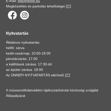
E-mail:
info@mnm.hu
Megközelítés és parkolás lehetőségei
ITT
.
Nyitvatartás
Általános nyitvatartás
hétfő: zárva
kedd-vasárnap: 10:00-18:00
pénztárzárás: 17:00
a kiállítások zárása: 17:30-tól
az épület zárása: 18:00
Az ÜNNEPI NYITVATARTÁS elérhető
ITT
.
A múzeumról
Adatvédelmi tájékoztató
Iskolai közösségi szolgálat
Álláspályázat