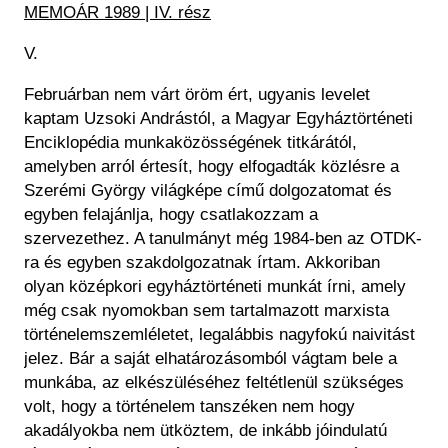
MEMOÁR 1989 | IV. rész
V.
Februárban nem várt öröm ért, ugyanis levelet
kaptam Uzsoki Andrástól, a Magyar Egyháztörténeti
Enciklopédia munkaközösségének titkárától,
amelyben arról értesít, hogy elfogadták közlésre a
Szerémi György világképe című dolgozatomat és
egyben felajánlja, hogy csatlakozzam a
szervezethez. A tanulmányt még 1984-ben az OTDK-
ra és egyben szakdolgozatnak írtam. Akkoriban
olyan középkori egyháztörténeti munkát írni, amely
még csak nyomokban sem tartalmazott marxista
történelemszemléletet, legalábbis nagyfokú naivitást
jelez. Bár a saját elhatározásomból vágtam bele a
munkába, az elkészüléséhez feltétlenül szükséges
volt, hogy a történelem tanszéken nem hogy
akadályokba nem ütköztem, de inkább jóindulatú