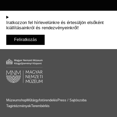
Iratkozzon fel hírlevelünkre és értesüljön elsőként
kiállításainkról és rendezvényeinkről!
Feliratkozás
Múzeumshop
Műtárgyfotórendelés
Press / Sajtószoba
Tagintézmények
Terembérlés