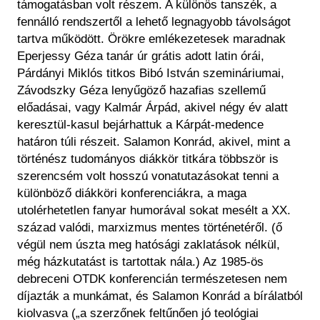
támogatásban volt részem. A különös tanszék, a
fennálló rendszertől a lehető legnagyobb távolságot
tartva működött. Örökre emlékezetesek maradnak
Eperjessy Géza tanár úr grátis adott latin órái,
Párdányi Miklós titkos Bibó István szemináriumai,
Závodszky Géza lenyűgöző hazafias szellemű
előadásai, vagy Kalmár Árpád, akivel négy év alatt
keresztül-kasul bejárhattuk a Kárpát-medence
határon túli részeit. Salamon Konrád, akivel, mint a
történész tudományos diákkör titkára többször is
szerencsém volt hosszú vonatutazásokat tenni a
különböző diákköri konferenciákra, a maga
utolérhetetlen fanyar humorával sokat mesélt a XX.
század valódi, marxizmus mentes történetéről. (ő
végül nem úszta meg hatósági zaklatások nélkül,
még házkutatást is tartottak nála.) Az 1985-ös
debreceni OTDK konferencián természetesen nem
díjazták a munkámat, és Salamon Konrád a bírálatból
kiolvasva („a szerzőnek feltűnően jó teológiai