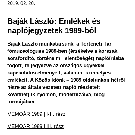
Régészet
2019. 02. 20.
Képcsarnok
Tagintézmények
Történeti Fényképtár
Felnőttképzés
Baják László: Emlékek és
Éremtár
Közérdekű adatok
naplójegyzetek 1989-ből
Adattár
Központi Könyvtár
Baják László munkatársunk, a Történeti Tár
főmuzeológusa 1989-ben (érzékelve a korszak
sorsfordító, történelmi jelentőségét) naplóírásba
fogott, feljegyezve az országos ügyekkel
kapcsolatos élményeit, valamint személyes
emlékeit. A Közös Időnk – 1989 oldalunkon hétről
hétre az általa vezetett napló részleteit
követhetjük nyomon, modernizálva, blog
formájában.
MEMOÁR 1989 | I-II. rész
MEMOÁR 1989 | III. rész