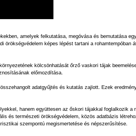
kekben, amelyek felkutatása, megóvása és bemutatása egyre
adi örökségvédelem képes lépést tartani a rohamtempóban át
 környezetének kölcsönhatását őrző vaskori tájak beemelé
sznosításának előmozdítása.
összehangolt adatgyűjtés és kutatás zajlott. Ezek eredmén
elyekkel, hanem együttesen az őskori tájakkal foglalkozik a
urális és természeti örökségvédelem, közös adatbázis létreh
turisztikai szempontú megismertetése és népszerűsítése.