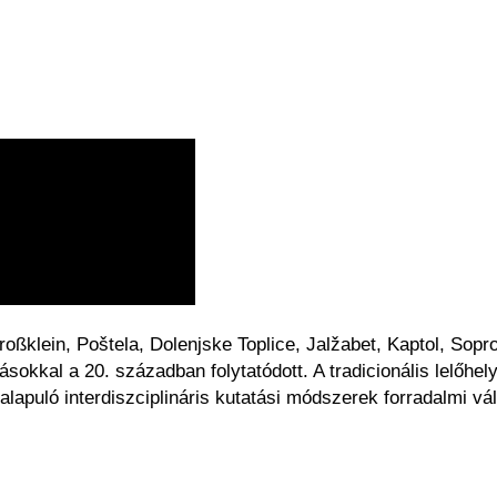
roßklein, Poštela, Dolenjske Toplice, Jalžabet, Kaptol, Sop
okkal a 20. században folytatódott. A tradicionális lelőhe
apuló interdiszciplináris kutatási módszerek forradalmi vál