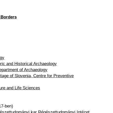
 Borders
ogy
oric and Historical Archaeology
 Department of Archaeology
ritage of Slovenia, Centre for Preventive
ture and Life Sciences
17-ben)
szettudományi kar Régészettudományi Intézet