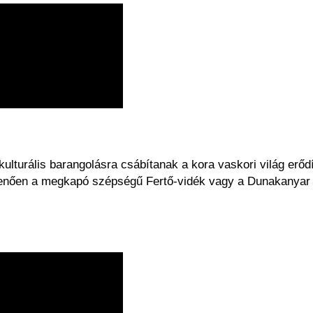
lturális barangolásra csábítanak a kora vaskori világ erődít
enően a megkapó szépségű Fertő-vidék vagy a Dunakanyar 