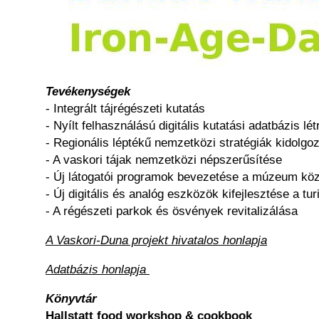
Tevékenységek
- Integrált tájrégészeti kutatás
- Nyílt felhasználású digitális kutatási adatbázis lé
- Regionális léptékű nemzetközi stratégiák kidolgo
- A vaskori tájak nemzetközi népszerűsítése
- Új látogatói programok bevezetése a múzeum köz
- Új digitális és analóg eszközök kifejlesztése a t
- A régészeti parkok és ösvények revitalizálása
A Vaskori-Duna projekt hivatalos honlapja
Adatbázis honlapja
Könyvtár
Hallstatt food workshop & cookbook