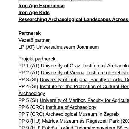
Iron Age Experience
Iron Age Kids
Researching Archaeological Landscapes Across
Partnerek
Vezető partner
LP (AT) Universalmuseum Joanneum
Projekt partnerek
PP 1 (AT)
University of Graz, Institute of Archaeol
PP 2 (AT)
University of Vienna, Institute of Prehist
PP 3 (SI)
University of Ljubljana, Faculty of Arts,
PP 4 (SI)
Institute for the Protection of Cultural He
Archaeology
PP 5 (SI)
University of Maribor, Faculty for Agricul
PP 6 (CRO)
Institute of Archaeology
PP 7 (CRO)
Archaeological Museum in Zagreb
PP 8 (HU)
Matrica Múzeum és Régészeti Park
(20
PP 9 (HU)
Eötvös Loránd Tudományegyetem Bölcsé