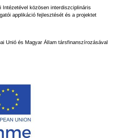
tézetével közösen interdiszciplináris
atói applikáció fejlesztését és a projektet
pai Unió és Magyar Állam társfinanszírozásával