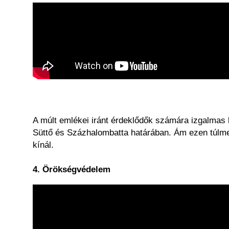
A múlt emlékei iránt érdeklődők számára izgalmas ku
Süttő és Százhalombatta határában. Ám ezen túlm
kínál.
4. Örökségvédelem