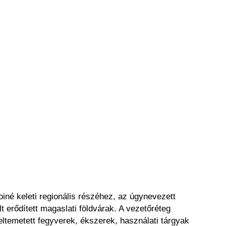
iné keleti regionális részéhez, az úgynevezett
elt erődített magaslati földvárak. A vezetőréteg
eltemetett fegyverek, ékszerek, használati tárgyak