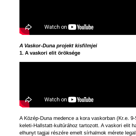
A Vaskor-Duna projekt kisfilmjei
1. ​A vaskori elit öröksége
A Közép-Duna medence a kora vaskorban (Kr.e. 9-5. 
keleti-Hallstatt-kultúrához tartozott. A vaskori elit
elhunyt tagjai részére emelt sírhalmok mérete lega