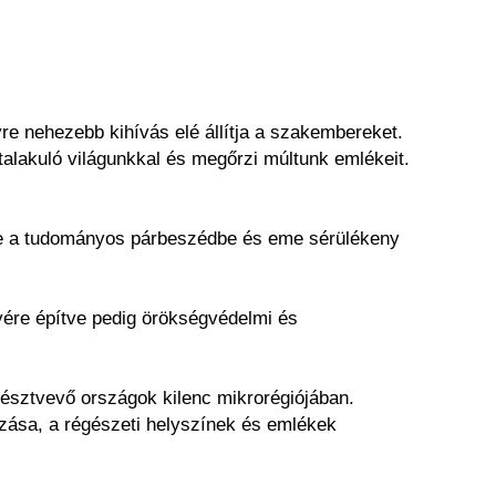
 nehezebb kihívás elé állítja a szakembereket.
alakuló világunkkal és megőrzi múltunk emlékeit.
se a tudományos párbeszédbe és eme sérülékeny
yére építve pedig örökségvédelmi és
 résztvevő országok kilenc mikrorégiójában.
ozása, a régészeti helyszínek és emlékek