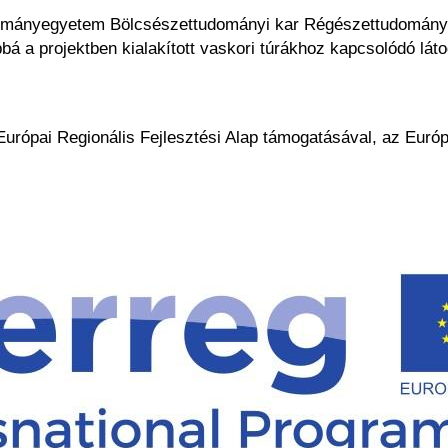
nyegyetem Bölcsészettudományi kar Régészettudományi In
bá a projektben kialakított vaskori túrákhoz kapcsolódó látog
Európai Regionális Fejlesztési Alap támogatásával, az Euró