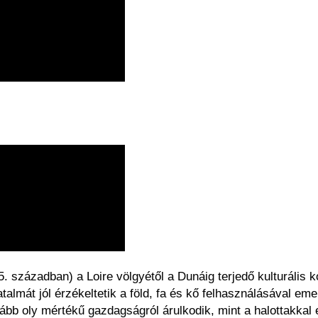
században) a Loire völgyétől a Dunáig terjedő kulturális ko
 hatalmát jól érzékeltetik a föld, fa és kő felhasználásával em
lább oly mértékű gazdagságról árulkodik, mint a halottakkal 