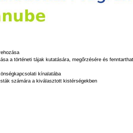
trehozása
zása a történeti tájak kutatására, megőrzésére és fenntartha
önségkapcsolati kínalatába
uristák számára a kiválasztott kistérségekben