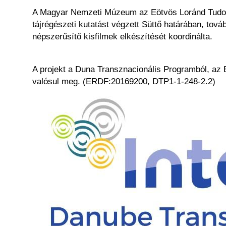
A Magyar Nemzeti Múzeum az Eötvös Loránd Tudomá
tájrégészeti kutatást végzett Süttő határában, továb
népszerűsítő kisfilmek elkészítését koordinálta.
A projekt a Duna Transznacionális Programból, az 
valósul meg. (ERDF:20169200, DTP1-1-248-2.2)
Kép