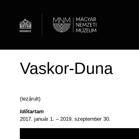
Ugrás
a
tartalomra
Al
Hírek
Óvodások
Múzeumi élet / Rólunk
Régészeti Tár
Vaskor-Duna
Látogatói információk
Családok
OMMIK
Képcsarnok
Családoknak
Felnőttképzés
Adattár
(lezárult)
Időtartam
2017. január 1. – 2019. szeptember 30.