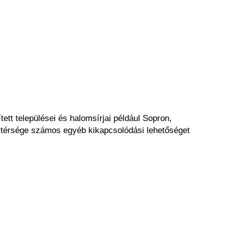
ett települései és halomsírjai például Sopron,
térsége számos egyéb kikapcsolódási lehetőséget