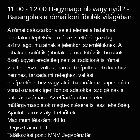
11.00 - 12.00 Hagymagomb vagy nyúl? -
Barangolás a római kori fibulák világában
A római császárkor viseleti elemei a hatalmas
birodalom léptékével mérve is eltérő, gazdag
színvilágot mutatnak a jelenkori szemlélőknek. A
ruhakapcsolótűk (fibulák - a mai kitűzők, brossok
ősei) ugyan eredetileg nem a tradicionális római
viselet részei voltak, hamar beépültek, etnikumhoz,
nemhez, társadalmi réteghez, vallási
elképzelésekhez vagy akár babonákhoz kapcsolódó
vonatkozásaik igen fontos adatokkal szolgálnak a
kutatás számára. Az előadás után hiteles
műtárgymásolatok megtekintésére is lesz lehetőség.
Ajánlott korosztály: Felnőttek
Maximum létszám: 40 fő
Regisztráció:
ITT
Találkozási pont: MNM Jegypénztár