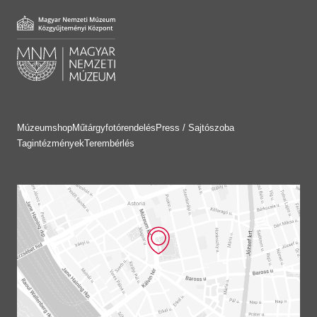
Múzeumshop
Műtárgyfotórendelés
Press / Sajtószoba
Tagintézmények
Terembérlés