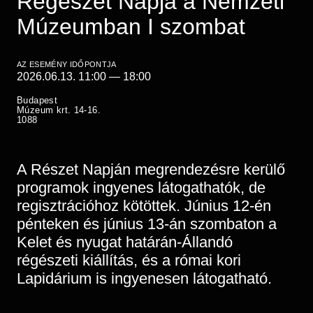
Régészet Napja a Nemzeti
Régészet
Képcsarnok
Múzeumban I szombat
Tagintézmények
Történeti Fényképtár
Felnőttképzés
Éremtár
Közérdekű adatok
AZ ESEMÉNY IDŐPONTJA
Adattár
2026.06.13. 11:00
—
18:00
Központi Könyvtár
Budapest
Múzeum krt. 14-16.
1088
A Részet Napján megrendezésre kerülő
programok ingyenes látogathatók, de
regisztrációhoz kötöttek. Június 12-én
pénteken és június 13-án szombaton a
Kelet és nyugat határán-Állandó
régészeti kiállítás, és a római kori
Lapidárium is ingyenesen látogatható.