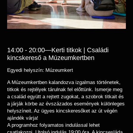
14:00 - 20:00—Kerti titkok | Családi
kincskereső a Múzeumkertben
Egyedi helyszín: Múzeumkert
A Múzeumkertben kalandozva izgalmas történetek,
titkok és rejtélyek tárulnak fel előttünk. Ismerje meg
a család együtt a rejtett zugokat, a szobrok titkait és
a járják körbe az évszázados események különleges
helyszíneit. Az ügyes kincskeresőket az út végén
ajándék várja!
A programhoz folyamatos indulással lehet
csatlakozni. Utolsó indulás 19:00 óra. A kincsesláda