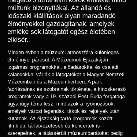
múltunk bizonyítékai. Az állandó és
időszaki kiállítások olyan maradandó
élményekkel gazdagítanak, amelyek
emléke sok látogatót egész életében
elkísér.
Minden évben a múzeumi atmoszféra különleges
élménnyel párosul. A Múzeumok Éjszakáján
izgalmas programokkal, előadásokkal és családi
kalandokkal várják a látogatókat a Magyar Nemzeti
Múzeumban és a Múzeumkertben. A park
faóriásainak és szobrainak története, a kincskereső
programok vagy a 19. századi Pest-Buda forgataga
ugyanúgy téma lesz, mint azok a nyomozások,
amelyek városi legendák, titkok és rejtélyek után
kutatnak. Az éjszakáig tartó programok között
filmklub, tárlatvezetések és koncertek is
szerepelnek, a látássérült múzeumbarátokat pedig