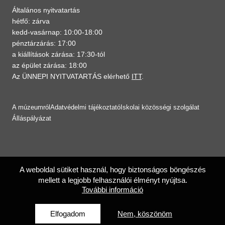
Általános nyitvatartás
hétfő: zárva
kedd-vasárnap: 10:00-18:00
pénztárzárás: 17:00
a kiállítások zárása: 17:30-tól
az épület zárása: 18:00
Az ÜNNEPI NYITVATARTÁS elérhető
ITT
.
A múzeumról
Adatvédelmi tájékoztató
Iskolai közösségi szolgálat
Álláspályázat
A weboldal sütiket használ, hogy biztonságos böngészés
mellett a legjobb felhasználói élményt nyújtsa.
További információ
Elfogadom
Nem, köszönöm