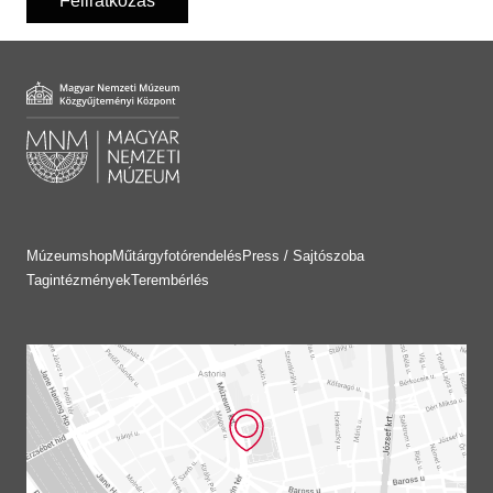
Feliratkozás
Múzeumshop
Műtárgyfotórendelés
Press / Sajtószoba
Tagintézmények
Terembérlés