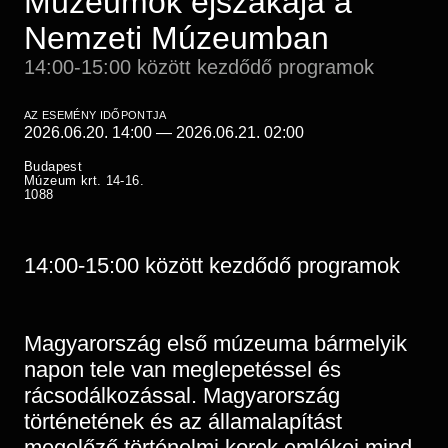
Múzeumok éjszakája a
Régészet
Képcsarnok
Nemzeti Múzeumban
Tagintézmények
Történeti Fényképtár
Felnőttképzés
14:00-15:00 között kezdődő programok
Éremtár
Közérdekű adatok
Adattár
AZ ESEMÉNY IDŐPONTJA
2026.06.20. 14:00
—
2026.06.21. 02:00
Központi Könyvtár
Budapest
Múzeum krt. 14-16.
1088
14:00-15:00 között kezdődő programok
Magyarország első múzeuma bármelyik
napon tele van meglepetéssel és
rácsodálkozással. Magyarország
történetének és az államalapítást
megelőző történelmi korok emlékei mind