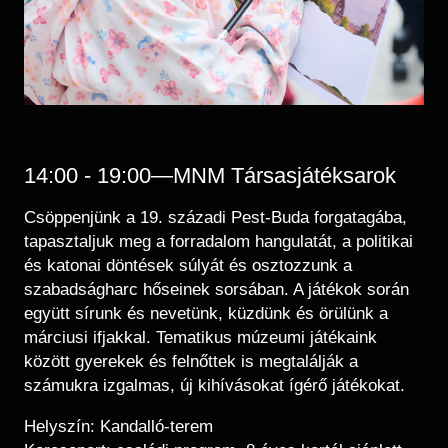
14:00 - 19:00—MNM Társasjátéksarok
Csöppenjünk a 19. századi Pest-Buda forgatagába,
tapasztaljuk meg a forradalom hangulatát, a politikai
és katonai döntések súlyát és osztozzunk a
szabadságharc hőseinek sorsában. A játékok során
együtt sírunk és nevetünk, küzdünk és örülünk a
márciusi ifjakkal. Tematikus múzeumi játékaink
között gyerekek és felnőttek is megtalálják a
számukra izgalmas, új kihívásokat ígérő játékokat.
Helyszín: Kandalló-terem