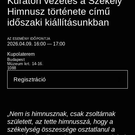
Kurátori vezetés a Székely
Régészet
Képcsarnok
Himnusz története című
Tagintézmények
Történeti Fényképtár
Felnőttképzés
időszaki kiállításunkban
Éremtár
Közérdekű adatok
Adattár
AZ ESEMÉNY IDŐPONTJA
Központi Könyvtár
2026.04.09. 16:00
—
17:00
Kupolaterem
Budapest
Múzeum krt. 14-16.
1088
Regisztráció
„Nem is himnusznak, csak zsoltárnak
született, az tette himnusszá, hogy a
székelység összessége osztatlanul a