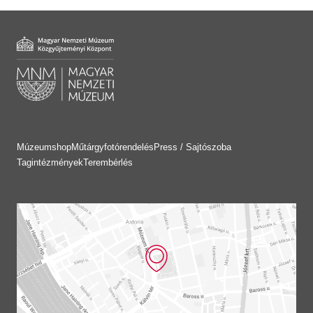
Múzeumshop
Műtárgyfotórendelés
Press / Sajtószoba
Tagintézmények
Terembérlés