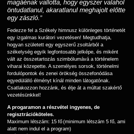
magáénak vallotta, hogy egyszer valahol
öntudatlanul, akaratlanul meghajolt előtte
egy zászló.”
Fedezze fel a Székely himnusz különleges történetét
egy izgalmas kurátori vezetésen! Megtudhatja,
hogyan született egy egyszerű zsoltárból a
székelység egyik legfontosabb jelképe, és miként
vált az összetartozás szimbólumává a történelem
viharai közepette. A személyes sorsok, történelmi
fordulópontok és zenei örökség összefonódása
egyedülálló élményt kínál minden látogatónak.
Csatlakozzon hozzánk, és élje át a múltat szakértő
vezetésünkkel!
A progaramon a részvétel ingyenes, de
regisztrációköteles.
Maximum létszám: 15 fő (minimum létszám 5 fő, ami
alatt nem indul el a program)