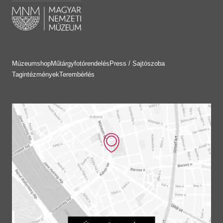
Múzeumshop
Műtárgyfotórendelés
Press / Sajtószoba
Tagintézmények
Terembérlés