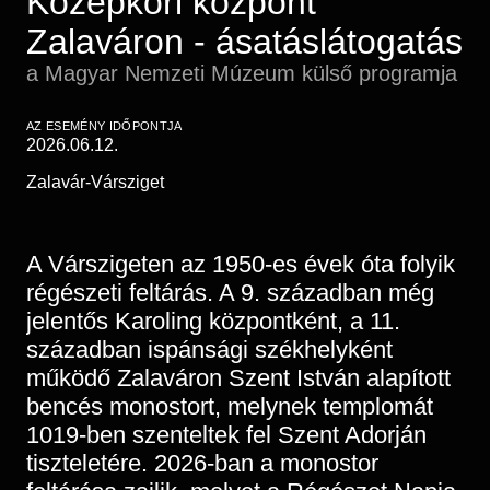
Középkori központ
Régészet
Képcsarnok
Zalaváron - ásatáslátogatás
Tagintézmények
Történeti Fényképtár
Felnőttképzés
a Magyar Nemzeti Múzeum külső programja
Éremtár
Közérdekű adatok
Adattár
AZ ESEMÉNY IDŐPONTJA
2026.06.12.
Központi Könyvtár
Zalavár-Vársziget
A Várszigeten az 1950-es évek óta folyik
régészeti feltárás. A 9. században még
jelentős Karoling központként, a 11.
században ispánsági székhelyként
működő Zalaváron Szent István alapított
bencés monostort, melynek templomát
1019-ben szenteltek fel Szent Adorján
tiszteletére. 2026-ban a monostor