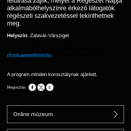
feltárása zajlik, melyet a Régészet Napja
alkalmábólhelyszínre érkező látogatók
régészeti szakvezetéssel tekinthetnek
meg.
Helyszín:
Zalavár-Vársziget
A program regisztrációhoz kötött, jelentkezni a
ritook.agnes@hnm.hu
email címen lehet 2026. 06.11. 16
óráig.
A program minden korosztálynak ajánlott.
Opens in a new window
Opens in a new window
Opens in a new window
Online múzeum