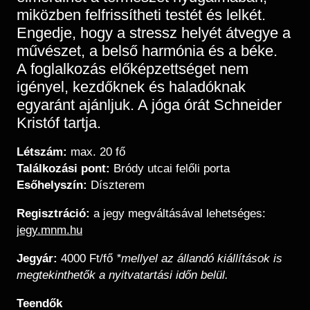
miközben felfrissítheti testét és lelkét.
Engedje, hogy a stressz helyét átvegye a
művészet, a belső harmónia és a béke.
A foglalkozás előképzettséget nem
igényel, kezdőknek és haladóknak
egyaránt ajánljuk. A jóga órát Schneider
Kristóf tartja.
Létszám:
max. 20 fő
Találkozási pont:
Bródy utcai felőli porta
Esőhelyszín:
Díszterem
Regisztráció:
a jegy megváltásával lehetséges:
jegy.mnm.hu
Jegyár:
4000 Ft/fő
*mellyel az állandó kiállítások is
megtekinthetők a nyitvatartási időn belül.
Teendők