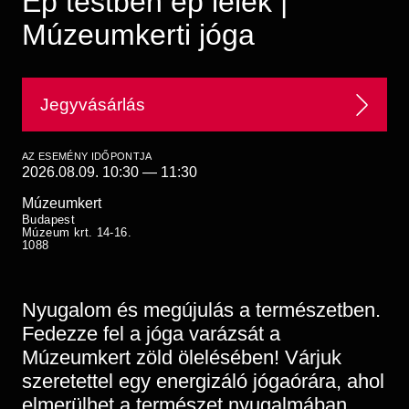
Ép testben ép lélek |
Régészet
Képcsarnok
Múzeumkerti jóga
Tagintézmények
Történeti Fényképtár
Felnőttképzés
Éremtár
Közérdekű adatok
Adattár
Jegyvásárlás
Központi Könyvtár
AZ ESEMÉNY IDŐPONTJA
2026.08.09. 10:30
—
11:30
Múzeumkert
Budapest
Múzeum krt. 14-16.
1088
Nyugalom és megújulás a természetben.
Fedezze fel a jóga varázsát a
Múzeumkert zöld ölelésében! Várjuk
szeretettel egy energizáló jógaórára, ahol
elmerülhet a természet nyugalmában,