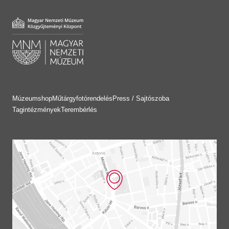
Múzeumshop
Műtárgyfotórendelés
Press / Sajtószoba
Tagintézmények
Terembérlés