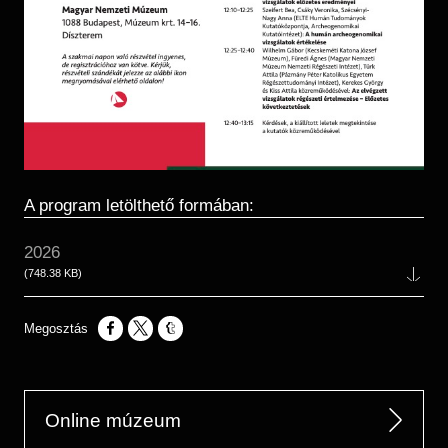
A program letölthető formában:
Év
2026
Fájl
(748.38 KB)
Opens in a new window
Opens in a new window
Opens in a new window
Online múzeum