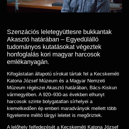
Szenzációs leletegyüttesre bukkantak
Akasztó határában – Egyedülálló
tudományos kutatásokat végeztek
honfoglalás kori magyar harcosok
emlékanyagán.
Kifogástalan állapotú sírokat tártak fel a Kecskeméti
Katona József Múzeum és a Magyar Nemzeti
Múzeum régészei Akasztó határában, Bács-Kiskun
vármegyében. A 920–930-as években elhunyt
harcosok szinte bolygatatlan sírhelyei a
kiemelkedően ép emberi maradványok mellett több
figyelemre méltó tárgyi leletet is megőriztek.
A lelőhely felfedezését a Kecskeméti Katona József