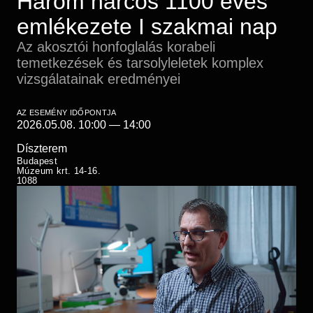
Három harcos 1100 éves
Régészet
Képcsarnok
emlékezete I szakmai nap
Tagintézmények
Történeti Fényképtár
Felnőttképzés
Az akosztói honfoglalás korabeli
Éremtár
temetkezések és tarsolyleletek komplex
Közérdekű adatok
Adattár
vizsgálatainak eredményei
Központi Könyvtár
AZ ESEMÉNY IDŐPONTJA
2026.05.08. 10:00
—
14:00
Díszterem
Budapest
Múzeum krt. 14-16.
1088
Videó
fájl