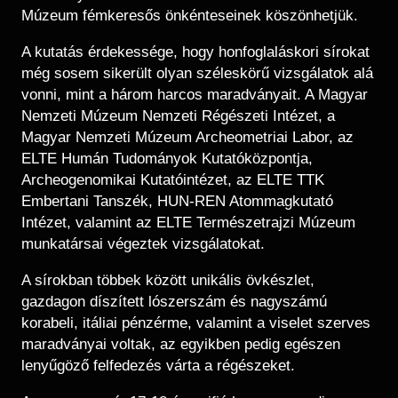
Múzeum fémkeresős önkénteseinek köszönhetjük.
A kutatás érdekessége, hogy honfoglaláskori sírokat
még sosem sikerült olyan széleskörű vizsgálatok alá
vonni, mint a három harcos maradványait. A Magyar
Nemzeti Múzeum Nemzeti Régészeti Intézet, a
Magyar Nemzeti Múzeum Archeometriai Labor, az
ELTE Humán Tudományok Kutatóközpontja,
Archeogenomikai Kutatóintézet, az ELTE TTK
Embertani Tanszék, HUN-REN Atommagkutató
Intézet, valamint az ELTE Természetrajzi Múzeum
munkatársai végeztek vizsgálatokat.
A sírokban többek között unikális övkészlet,
gazdagon díszített lószerszám és nagyszámú
korabeli, itáliai pénzérme, valamint a viselet szerves
maradványai voltak, az egyikben pedig egészen
lenyűgöző felfedezés várta a régészeket.