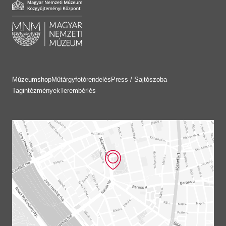
Múzeumshop
Műtárgyfotórendelés
Press / Sajtószoba
Tagintézmények
Terembérlés