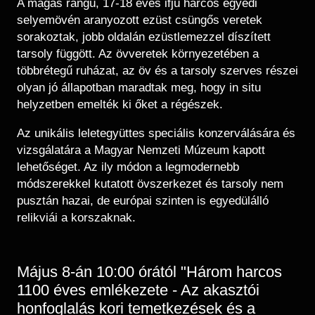
A magas rangú, 17-18 éves ifjú harcos egyedi
selyemövén aranyozott ezüst csüngős veretek
sorakoztak, jobb oldalán ezüstlemezzel díszített
tarsoly függött. Az övveretek környezetében a
többrétegű ruházat, az öv és a tarsoly szerves részei
olyan jó állapotban maradtak meg, hogy in situ
helyzetben emelték ki őket a régészek.
Az unikális leletegyüttes speciális konzerválására és
vizsgálatára a Magyar Nemzeti Múzeum kapott
lehetőséget. Az ily módon a legmodernebb
módszerekkel kutatott övszerkezet és tarsoly nem
pusztán hazai, de európai szinten is egyedülálló
relikviái a korszaknak.
Május 8-án 10:00 órától "Három harcos
1100 éves emlékezete - Az akasztói
honfoglalás kori temetkezések és a