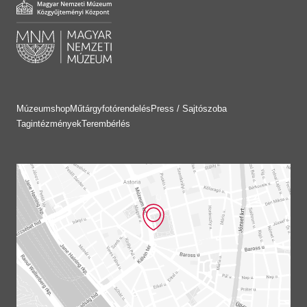
Múzeumshop
Műtárgyfotórendelés
Press / Sajtószoba
Tagintézmények
Terembérlés