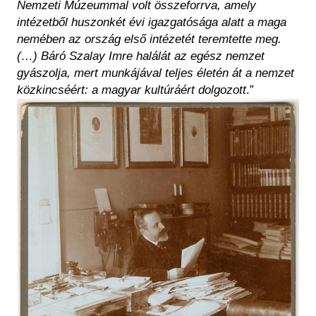
Nemzeti Múzeummal volt összeforrva, amely
intézetből huszonkét évi igazgatósága alatt a maga
nemében az ország első intézetét teremtette meg.
(…) Báró Szalay Imre halálát az egész nemzet
gyászolja, mert munkájával teljes életén át a nemzet
közkincséért: a magyar kultúráért dolgozott
.”
Kép