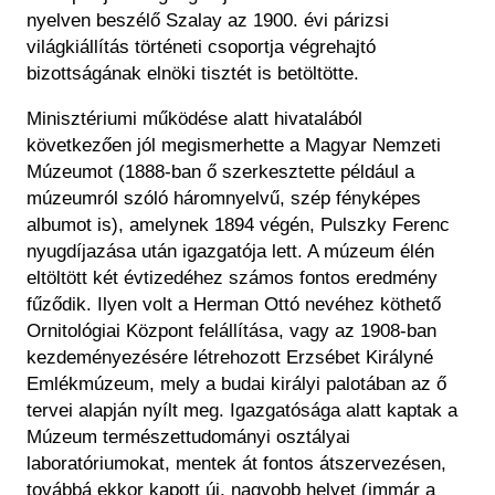
nyelven beszélő Szalay az 1900. évi párizsi
világkiállítás történeti csoportja végrehajtó
bizottságának elnöki tisztét is betöltötte.
Minisztériumi működése alatt hivatalából
következően jól megismerhette a Magyar Nemzeti
Múzeumot (1888-ban ő szerkesztette például a
múzeumról szóló háromnyelvű, szép fényképes
albumot is), amelynek 1894 végén, Pulszky Ferenc
nyugdíjazása után igazgatója lett. A múzeum élén
eltöltött két évtizedéhez számos fontos eredmény
fűződik. Ilyen volt a Herman Ottó nevéhez köthető
Ornitológiai Központ felállítása, vagy az 1908-ban
kezdeményezésére létrehozott Erzsébet Királyné
Emlékmúzeum, mely a budai királyi palotában az ő
tervei alapján nyílt meg. Igazgatósága alatt kaptak a
Múzeum természettudományi osztályai
laboratóriumokat, mentek át fontos átszervezésen,
továbbá ekkor kapott új, nagyobb helyet (immár a