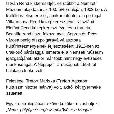
István Rend kiskeresztjét, ez utóbbit a Nemzeti
Múzeum alapításának 100. évfordulóján, 1902-ben. A
külföld is elismerte őt, amikor kitüntette a portugál
Villa Vicosa Rend középkeresztjével, a sziámi
Elefánt Rend középkeresztjével és a francia
Becsületrend tiszti fokozatával. Sopron és Pécs
városa pedig díszpolgárává választotta
kultúrintézményeinek fejlesztéséért. 1912-ben az
uralkodó bárósággal ismerte el a Nemzeti Múzeum
igazgatójának akkor már több mint négy évtizedes
munkásságát. A Néprajzi Társaságnak 1898-tól
haláláig elnöke volt.
Felesége, Trefort Mariska (Trefort Ágoston
kultuszminiszter leánya) volt, akitől két gyermeke
született.
Egyik nekrológjában a következőket olvashatjuk:
„
Neve, pályája és egész működése a Magyar