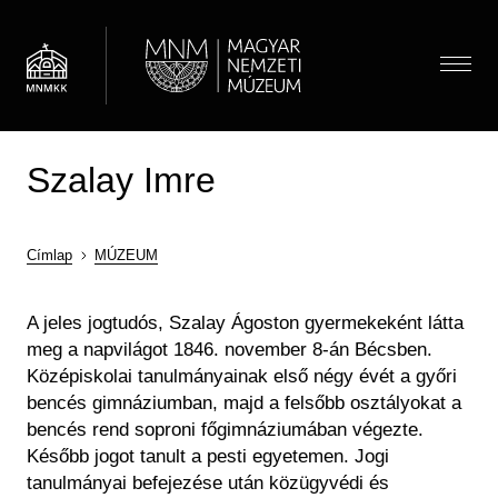
Ugrás
a
tartalomra
Menü
Szalay Imre
Látogatóknak
Menü
Almenü megnyitása
Hírek
Kiállítások és programok
(HU)
Térkép
Címlap
MÚZEUM
Múzeumpedagógia
Jegyárak
Morzsa
Látogatói információk
Almenü megnyitása
A jeles jogtudós, Szalay Ágoston gyermekeként látta
Óvodások
Múzeum
meg a napvilágot 1846. november 8-án Bécsben.
Önálló felfedezés
Iskolások
Almenü megnyitása
Középiskolai tanulmányainak első négy évét a győri
Múzeumi élet / Rólunk
Csoportos látogatás
Gyűjtemények
Gyerekek
bencés gimnáziumban, majd a felsőbb osztályokat a
Önkéntesség
Családoknak
Családok
Almenü megnyitása
Régészeti Tár
bencés rend soproni főgimnáziumában végezte.
Iskolai közösségi szolgálat
Vasúti kedvezmény
Keresés
Felnőttek
Később jogot tanult a pesti egyetemen. Jogi
Újkori Főosztály
OMMIK
tanulmányai befejezése után közügyvédi és
Pedagógusok
Modernkori Főosztály
HU
EN