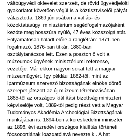
Régészet
váltóügyvédi oklevelet szerzett, de rövid ügyvédjelölti
Képcsarnok
gyakorlatot követően végül is a köztisztviselői pályát
Tagintézmények
Történeti Fényképtár
választotta. 1869 júniusában a vallás- és
Felnőttképzés
Éremtár
közoktatásügyi minisztérium segédfogalmazójaként
Közérdekű adatok
kezdte meg hosszúra nyúló, 47 éves közszolgálatát.
Adattár
Folyamatosan haladt előre a ranglétrán: 1871-ben
Központi Könyvtár
fogalmazó, 1876-ban titkár, 1880-ban
osztálytanácsos lett. Ezen a poszton ő volt a
múzeumok ügyének minisztériumi referense,
vezetője. Már ekkor nagyon sokat tett a magyar
múzeumügyért, így például 1882-től, mint az
iparmúzeum szervező bizottságának elnöke döntő
szerepet játszott az új múzeum létrehozásában.
1885-től az országos kiállítási bizottság miniszteri
képviselője volt, 1889-től pedig részt vett a Magyar
Tudományos Akadémia Archeológiai Bizottságának
munkájában is. 1894-ben a kereskedelmi miniszter
az 1896. évi ezredévi országos kiállítás történeti
főcsoportjának igazgatójává nevezte ki. A hat