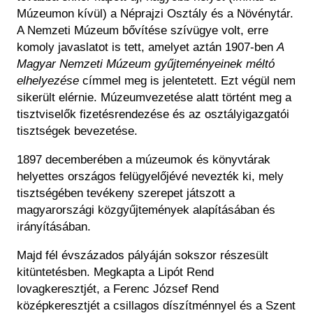
Múzeumon kívül) a Néprajzi Osztály és a Növénytár.
A Nemzeti Múzeum bővítése szívügye volt, erre
komoly javaslatot is tett, amelyet aztán 1907-ben
A
Magyar Nemzeti Múzeum gyűjteményeinek méltó
elhelyezése
címmel meg is jelentetett. Ezt végül nem
sikerült elérnie. Múzeumvezetése alatt történt meg a
tisztviselők fizetésrendezése és az osztályigazgatói
tisztségek bevezetése.
1897 decemberében a múzeumok és könyvtárak
helyettes országos felügyelőjévé nevezték ki, mely
tisztségében tevékeny szerepet játszott a
magyarországi közgyűjtemények alapításában és
irányításában.
Majd fél évszázados pályáján sokszor részesült
kitüntetésben. Megkapta a Lipót Rend
lovagkeresztjét, a Ferenc József Rend
középkeresztjét a csillagos díszítménnyel és a Szent