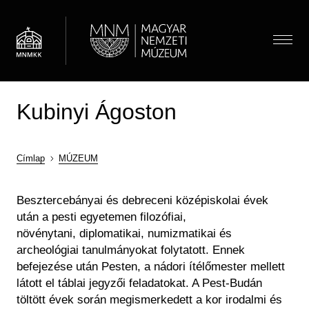
Ugrás
a
tartalomra
Menü
Kubinyi Ágoston
Látogatóknak
Menü
Almenü megnyitása
Hírek
Kiállítások és programok
(HU)
Térkép
Címlap
MÚZEUM
Múzeumpedagógia
Jegyárak
Morzsa
Látogatói információk
Almenü megnyitása
Besztercebányai és debreceni középiskolai évek
Óvodások
Múzeum
után a pesti egyetemen filozófiai,
Önálló felfedezés
Iskolások
Almenü megnyitása
növénytani, diplomatikai, numizmatikai és
Múzeumi élet / Rólunk
Csoportos látogatás
Gyűjtemények
Gyerekek
archeológiai tanulmányokat folytatott. Ennek
Önkéntesség
Családoknak
Családok
Almenü megnyitása
Régészeti Tár
befejezése után Pesten, a nádori ítélőmester mellett
Iskolai közösségi szolgálat
Vasúti kedvezmény
Keresés
Felnőttek
látott el táblai jegyzői feladatokat. A Pest-Budán
Újkori Főosztály
OMMIK
töltött évek során megismerkedett a kor irodalmi és
Pedagógusok
Modernkori Főosztály
HU
EN