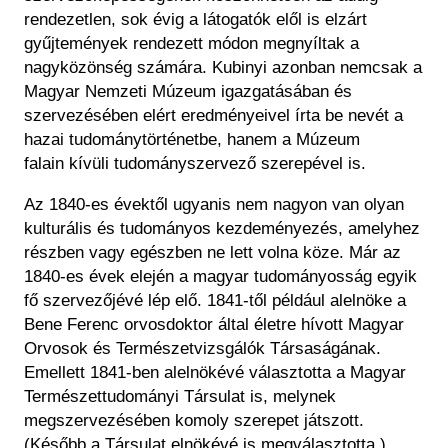
rendezetlen, sok évig a látogatók elől is elzárt
gyűjtemények rendezett módon megnyíltak a
nagyközönség számára. Kubinyi azonban nemcsak a
Magyar Nemzeti Múzeum igazgatásában és
szervezésében elért eredményeivel írta be nevét a
hazai tudománytörténetbe, hanem a Múzeum
falain kívüli tudományszervező szerepével is.
Az 1840-es évektől ugyanis nem nagyon van olyan
kulturális és tudományos kezdeményezés, amelyhez
részben vagy egészben ne lett volna köze. Már az
1840-es évek elején a magyar tudományosság egyik
fő szervezőjévé lép elő. 1841-től például alelnöke a
Bene Ferenc orvosdoktor által életre hívott Magyar
Orvosok és Természetvizsgálók Társaságának.
Emellett 1841-ben alelnökévé választotta a Magyar
Természettudományi Társulat is, melynek
megszervezésében komoly szerepet játszott.
(Később a Társulat elnökévé is megválasztotta.)