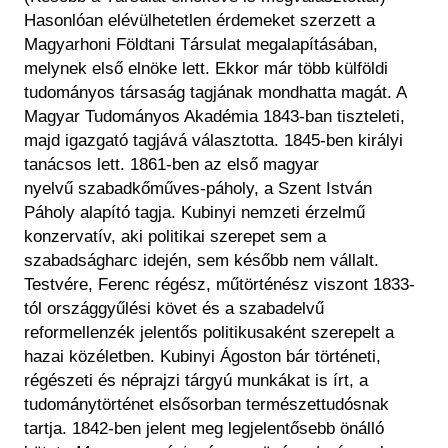
Hasonlóan elévülhetetlen érdemeket szerzett a
Magyarhoni Földtani Társulat megalapításában,
melynek első elnöke lett. Ekkor már több külföldi
tudományos társaság tagjának mondhatta magát. A
Magyar Tudományos Akadémia 1843-ban tiszteleti,
majd igazgató tagjává választotta. 1845-ben királyi
tanácsos lett. 1861-ben az első magyar
nyelvű szabadkőműves-páholy, a Szent István
Páholy alapító tagja. Kubinyi nemzeti érzelmű
konzervatív, aki politikai szerepet sem a
szabadságharc idején, sem később nem vállalt.
Testvére, Ferenc régész, műtörténész viszont 1833-
tól országgyűlési követ és a szabadelvű
reformellenzék jelentős politikusaként szerepelt a
hazai közéletben. Kubinyi Ágoston bár történeti,
régészeti és néprajzi tárgyú munkákat is írt, a
tudománytörténet elsősorban természettudósnak
tartja. 1842-ben jelent meg legjelentősebb önálló