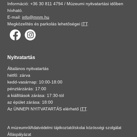
Információ: +36 30 811 4794 /
Múzeumi nyitvatartási időben
hívható.
E-mail:
info@mnm.hu
Megközelítés és parkolás lehetőségei
ITT
.
Nyitvatartás
Általános nyitvatartás
hétfő: zárva
kedd-vasárnap: 10:00-18:00
pénztárzárás: 17:00
a kiállítások zárása: 17:30-tól
az épület zárása: 18:00
Az ÜNNEPI NYITVATARTÁS elérhető
ITT
.
A múzeumról
Adatvédelmi tájékoztató
Iskolai közösségi szolgálat
Álláspályázat