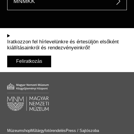
MNMKK
Iratkozzon fel hírlevelünkre és értesüljön elsőként
kiállításainkról és rendezvényeinkről!
Feliratkozás
Múzeumshop
Műtárgyfotórendelés
Press / Sajtószoba