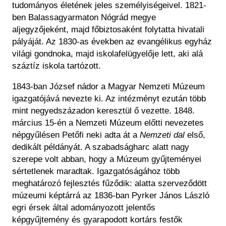
Régészet
tudományos életének jeles személyiségeivel. 1821-
Képcsarnok
ben Balassagyarmaton Nógrád megye
Tagintézmények
Történeti Fényképtár
aljegyzőjeként, majd főbiztosaként folytatta hivatali
Felnőttképzés
Éremtár
pályáját. Az 1830-as években az evangélikus egyház
Közérdekű adatok
világi gondnoka, majd iskolafelügyelője lett, aki alá
Adattár
száztíz iskola tartózott.
Központi Könyvtár
1843-ban József nádor a Magyar Nemzeti Múzeum
igazgatójává nevezte ki. Az intézményt ezután több
mint negyedszázadon keresztül ő vezette. 1848.
március 15-én a Nemzeti Múzeum előtti nevezetes
népgyűlésen Petőfi neki adta át a
Nemzeti dal
első,
dedikált példányát. A szabadságharc alatt nagy
szerepe volt abban, hogy a Múzeum gyűjteményei
sértetlenek maradtak. Igazgatóságához több
meghatározó fejlesztés fűződik: alatta szerveződött
múzeumi képtárrá az 1836-ban Pyrker János László
egri érsek által adományozott jelentős
képgyűjtemény és gyarapodott kortárs festők