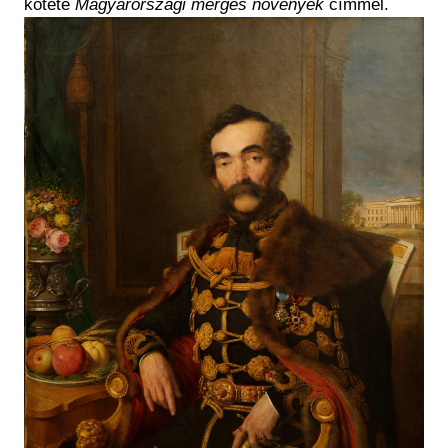
kötete
Magyarországi mérges növények
címmel.
Kép