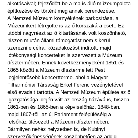
alkotásaival; fejeződött be a ma is álló múzeumpalota
építkezése és történt meg annak berendezése.
A Nemzeti Múzeum környékének parkosítása, a
Múzeumkert létrejötte is az ő korszakára esett. Ez
utóbbi nagyrészt az ő kitartásának volt köszönhető,
hiszen miután állami támogatást nem sikerül
szerezni e célra, közadakozást indított, majd
jótékonysági koncerteket is szervezett a Múzeum
dísztermében. Ennek következményeként 1851 és
1865 között a Múzeum díszterme lett Pest
legjelentősebb koncertterme, ahol a Magyar
Filharmóniai Társaság Erkel Ferenc vezényletével
első évadait tartotta. A Nemzeti Múzeum épülete az ő
igazgatósága idején vált az ország házává is, hiszen
1861-ben és 1865-ben a képviselőház, 1848-ban,
majd 1867-től az új Parlament felépüléséig a
felsőház ülésezett a Múzeum dísztermében.
Bármilyen nehéz helyzetben is, de Kubinyi
szervezőképességének köszönhetően az addig