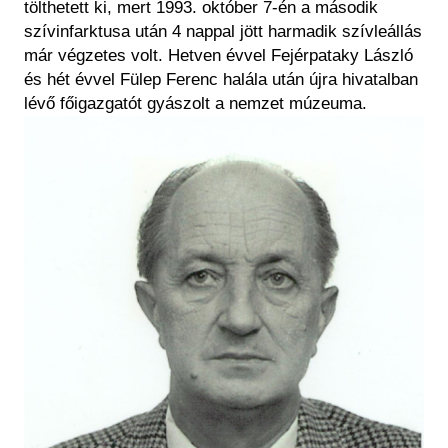
tölthetett ki, mert 1993. október 7-én a második
szívinfarktusa után 4 nappal jött harmadik szívleállás
már végzetes volt. Hetven évvel Fejérpataky László
és hét évvel Fülep Ferenc halála után újra hivatalban
lévő főigazgatót gyászolt a nemzet múzeuma.
Kép