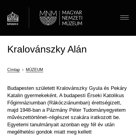
Ugrás
a
tartalomra
Menü
Kralovánszky Alán
Látogatóknak
Menü
Almenü megnyitása
Hírek
Kiállítások és programok
(HU)
Térkép
Címlap
MÚZEUM
Múzeumpedagógia
Jegyárak
Morzsa
Látogatói információk
Almenü megnyitása
Budapesten született Kralovánszky Gyula és Pekáry
Óvodások
Múzeum
Katalin gyermekeként. A budapesti Érseki Katolikus
Önálló felfedezés
Iskolások
Almenü megnyitása
Főgimnáziumban (Rákócziánumban) érettségizett,
Múzeumi élet / Rólunk
Csoportos látogatás
Gyűjtemények
Gyerekek
majd 1948-ban a Pázmány Péter Tudományegyetem
Önkéntesség
Családoknak
Családok
Almenü megnyitása
Régészeti Tár
művészettörténet–régészet szakára iratkozott be.
Iskolai közösségi szolgálat
Vasúti kedvezmény
Keresés
Felnőttek
Egyetemi tanulmányait azonban egy fél év után
Újkori Főosztály
OMMIK
megélhetési gondok miatt meg kellett
Pedagógusok
Modernkori Főosztály
HU
EN