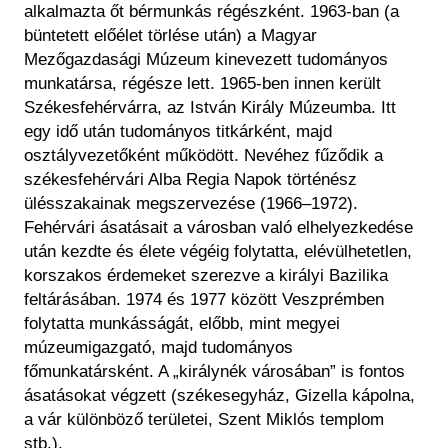
alkalmazta őt bérmunkás régészként. 1963-ban (a
büntetett előélet törlése után) a Magyar
Mezőgazdasági Múzeum kinevezett tudományos
munkatársa, régésze lett. 1965-ben innen került
Székesfehérvárra, az István Király Múzeumba. Itt
egy idő után tudományos titkárként, majd
osztályvezetőként működött. Nevéhez fűződik a
székesfehérvári Alba Regia Napok történész
ülésszakainak megszervezése (1966–1972).
Fehérvári ásatásait a városban való elhelyezkedése
után kezdte és élete végéig folytatta, elévülhetetlen,
korszakos érdemeket szerezve a királyi Bazilika
feltárásában. 1974 és 1977 között Veszprémben
folytatta munkásságát, előbb, mint megyei
múzeumigazgató, majd tudományos
főmunkatársként. A „királynék városában” is fontos
ásatásokat végzett (székesegyház, Gizella kápolna,
a vár különböző területei, Szent Miklós templom
stb.).