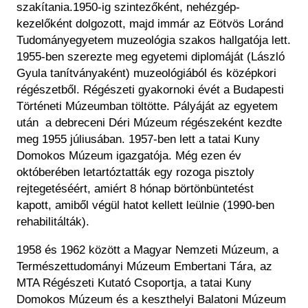
Régészet
szakítania.1950-ig szintezőként, nehézgép-
Képcsarnok
kezelőként dolgozott, majd immár az Eötvös Loránd
Tagintézmények
Történeti Fényképtár
Tudományegyetem muzeológia szakos hallgatója lett.
Felnőttképzés
Éremtár
1955-ben szerezte meg egyetemi diplomáját (László
Közérdekű adatok
Gyula tanítványaként) muzeológiából és középkori
Adattár
régészetből. Régészeti gyakornoki évét a Budapesti
Központi Könyvtár
Történeti Múzeumban töltötte. Pályáját az egyetem
után a debreceni Déri Múzeum régészeként kezdte
meg 1955 júliusában. 1957-ben lett a tatai Kuny
Domokos Múzeum igazgatója. Még ezen év
októberében letartóztatták egy rozoga pisztoly
rejtegetéséért, amiért 8 hónap börtönbüntetést
kapott, amiből végül hatot kellett leülnie (1990-ben
rehabilitálták).
1958 és 1962 között a Magyar Nemzeti Múzeum, a
Természettudományi Múzeum Embertani Tára, az
MTA Régészeti Kutató Csoportja, a tatai Kuny
Domokos Múzeum és a keszthelyi Balatoni Múzeum