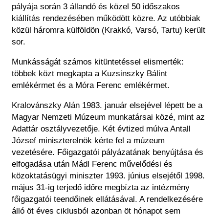
pályája során 3 állandó és közel 50 időszakos
kiállítás rendezésében működött közre. Az utóbbiak
közül háromra külföldön (Krakkó, Varsó, Tartu) került
sor.
Munkásságát számos kitüntetéssel elismerték:
többek közt megkapta a Kuzsinszky Bálint
emlékérmet és a Móra Ferenc emlékérmet.
Kralovánszky Alán 1983. január elsejével lépett be a
Magyar Nemzeti Múzeum munkatársai közé, mint az
Adattár osztályvezetője. Két évtized múlva Antall
József miniszterelnök kérte fel a múzeum
vezetésére. Főigazgatói pályázatának benyújtása és
elfogadása után Mádl Ferenc művelődési és
közoktatásügyi miniszter 1993. június elsejétől 1998.
május 31-ig terjedő időre megbízta az intézmény
főigazgatói teendőinek ellátásával. A rendelkezésére
álló öt éves ciklusból azonban öt hónapot sem