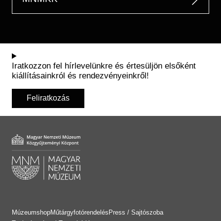
Iratkozzon fel hírlevelünkre és értesüljön elsőként
kiállításainkról és rendezvényeinkről!
Feliratkozás
Múzeumshop
Műtárgyfotórendelés
Press / Sajtószoba