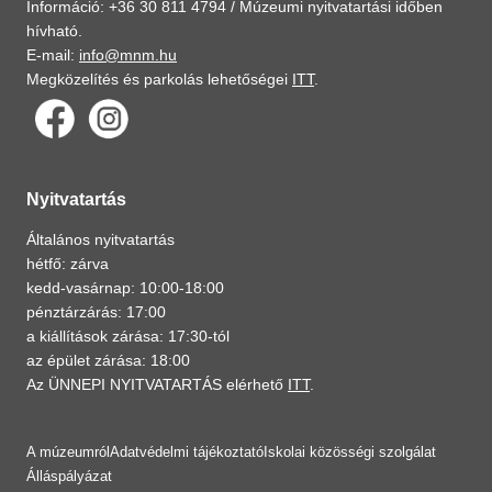
Információ: +36 30 811 4794 /
Múzeumi nyitvatartási időben
hívható.
E-mail:
info@mnm.hu
Megközelítés és parkolás lehetőségei
ITT
.
Nyitvatartás
Általános nyitvatartás
hétfő: zárva
kedd-vasárnap: 10:00-18:00
pénztárzárás: 17:00
a kiállítások zárása: 17:30-tól
az épület zárása: 18:00
Az ÜNNEPI NYITVATARTÁS elérhető
ITT
.
A múzeumról
Adatvédelmi tájékoztató
Iskolai közösségi szolgálat
Álláspályázat