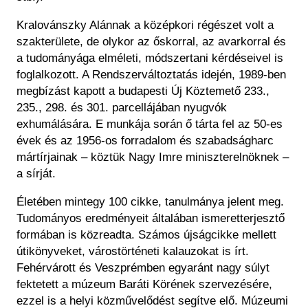
Kralovánszky Alánnak a középkori régészet volt a
szakterülete, de olykor az őskorral, az avarkorral és
a tudományága elméleti, módszertani kérdéseivel is
foglalkozott. A Rendszerváltoztatás idején, 1989-ben
megbízást kapott a budapesti Új Köztemető 233.,
235., 298. és 301. parcellájában nyugvók
exhumálására. E munkája során ő tárta fel az 50-es
évek és az 1956-os forradalom és szabadságharc
mártírjainak – köztük Nagy Imre miniszterelnöknek –
a sírját.
Életében mintegy 100 cikke, tanulmánya jelent meg.
Tudományos eredményeit általában ismeretterjesztő
formában is közreadta. Számos újságcikke mellett
útikönyveket, várostörténeti kalauzokat is írt.
Fehérvárott és Veszprémben egyaránt nagy súlyt
fektetett a múzeum Baráti Körének szervezésére,
ezzel is a helyi közművelődést segítve elő. Múzeumi