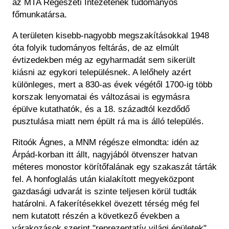
az MTA Régészeti Intézetének tudományos
Régészet
Képcsarnok
főmunkatársa.
Tagintézmények
Történeti Fényképtár
Felnőttképzés
A területen kisebb-nagyobb megszakításokkal 1948
Éremtár
Közérdekű adatok
óta folyik tudományos feltárás, de az elmúlt
Adattár
évtizedekben még az egyharmadát sem sikerült
Központi Könyvtár
kiásni az egykori településnek. A lelőhely azért
különleges, mert a 830-as évek végétől 1700-ig több
korszak lenyomatai és változásai is egymásra
épülve kutathatók, és a 18. századtól kezdődő
pusztulása miatt nem épült rá ma is álló település.
Ritoók Ágnes, a MNM régésze elmondta: idén az
Árpád-korban itt állt, nagyjából ötvenszer hatvan
méteres monostor körítőfalának egy szakaszát tárták
fel. A honfoglalás után kialakított megyeközpont
gazdasági udvarát is szinte teljesen körül tudták
határolni. A fakerítésekkel övezett térség még fel
nem kutatott részén a következő években a
várakozások szerint "reprezentatív világi épületek"