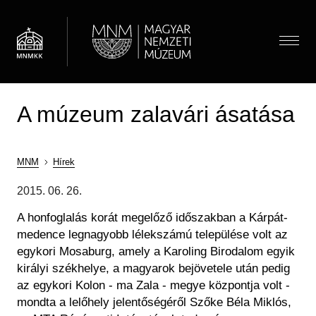
Ugrás
a
tartalomra
Menü
A múzeum zalavári ásatása
Látogatóknak
Menü
Almenü megnyitása
Hírek
Kiállítások és programok
(HU)
Térkép
MNM
Hírek
Múzeumpedagógia
Jegyárak
Morzsa
2015. 06. 26.
Látogatói információk
Almenü megnyitása
Óvodások
Múzeum
A honfoglalás korát megelőző időszakban a Kárpát-
Önálló felfedezés
Iskolások
medence legnagyobb lélekszámú települése volt az
Almenü megnyitása
Múzeumi élet / Rólunk
Csoportos látogatás
Gyűjtemények
Gyerekek
egykori Mosaburg, amely a Karoling Birodalom egyik
Önkéntesség
Családoknak
Családok
királyi székhelye, a magyarok bejövetele után pedig
Almenü megnyitása
Régészeti Tár
Iskolai közösségi szolgálat
Vasúti kedvezmény
Keresés
az egykori Kolon - ma Zala - megye központja volt -
Felnőttek
Újkori Főosztály
OMMIK
mondta a lelőhely jelentőségéről Szőke Béla Miklós,
Pedagógusok
Modernkori Főosztály
HU
EN