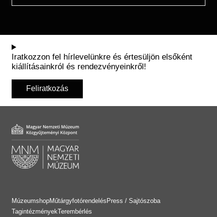
Iratkozzon fel hírlevelünkre és értesüljön elsőként
kiállításainkról és rendezvényeinkről!
Feliratkozás
Múzeumshop
Műtárgyfotórendelés
Press / Sajtószoba
Tagintézmények
Terembérlés