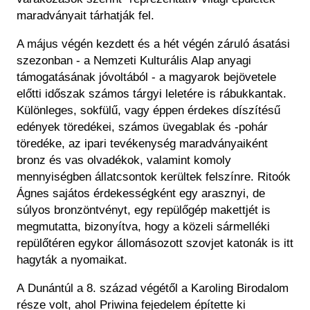
maradványait tárhatják fel.
A május végén kezdett és a hét végén záruló ásatási
szezonban - a Nemzeti Kulturális Alap anyagi
támogatásának jóvoltából - a magyarok bejövetele
előtti időszak számos tárgyi leletére is rábukkantak.
Különleges, sokfülű, vagy éppen érdekes díszítésű
edények töredékei, számos üvegablak és -pohár
töredéke, az ipari tevékenység maradványaiként
bronz és vas olvadékok, valamint komoly
mennyiségben állatcsontok kerültek felszínre. Ritoók
Ágnes sajátos érdekességként egy arasznyi, de
súlyos bronzöntvényt, egy repülőgép makettjét is
megmutatta, bizonyítva, hogy a közeli sármelléki
repülőtéren egykor állomásozott szovjet katonák is itt
hagyták a nyomaikat.
A Dunántúl a 8. század végétől a Karoling Birodalom
része volt, ahol Priwina fejedelem építette ki