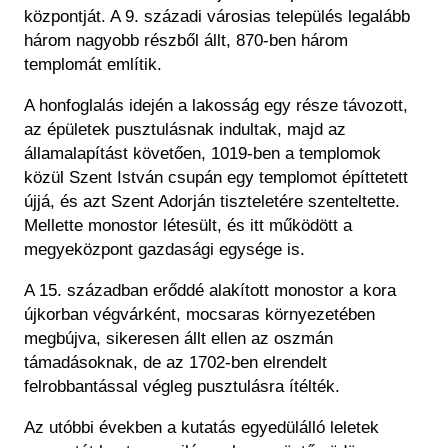
központját. A 9. századi városias település legalább
három nagyobb részből állt, 870-ben három
templomát említik.
A honfoglalás idején a lakosság egy része távozott,
az épületek pusztulásnak indultak, majd az
államalapítást követően, 1019-ben a templomok
közül Szent István csupán egy templomot építtetett
újjá, és azt Szent Adorján tiszteletére szenteltette.
Mellette monostor létesült, és itt működött a
megyeközpont gazdasági egysége is.
A 15. században erőddé alakított monostor a kora
újkorban végvárként, mocsaras környezetében
megbújva, sikeresen állt ellen az oszmán
támadásoknak, de az 1702-ben elrendelt
felrobbantással végleg pusztulásra ítélték.
Az utóbbi években a kutatás egyedülálló leletek