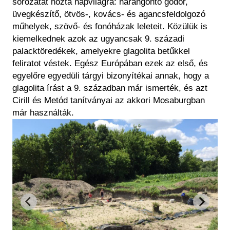
sorozatát hozta napvilágra: harangöntő gödör,
üvegkészítő, ötvös-, kovács- és agancsfeldolgozó
műhelyek, szövő- és fonóházak leleteit. Közülük is
kiemelkednek azok az ugyancsak 9. századi
palacktöredékek, amelyekre glagolita betűkkel
feliratot véstek. Egész Európában ezek az első, és
egyelőre egyedüli tárgyi bizonyítékai annak, hogy a
glagolita írást a 9. században már ismerték, és azt
Cirill és Metód tanítványai az akkori Mosaburgban
már használták.