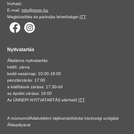
hívható.
E-mail:
info@mnm.hu
Megközelítés és parkolás lehetőségei
ITT
.
Nyitvatartás
Általános nyitvatartás
hétfő: zárva
kedd-vasárnap: 10:00-18:00
pénztárzárás: 17:00
a kiállítások zárása: 17:30-tól
az épület zárása: 18:00
Az ÜNNEPI NYITVATARTÁS elérhető
ITT
.
A múzeumról
Adatvédelmi tájékoztató
Iskolai közösségi szolgálat
Álláspályázat