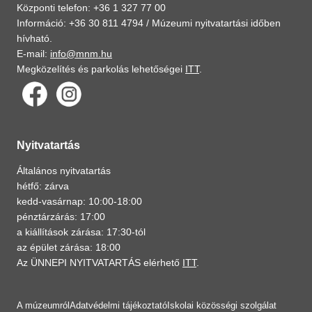
Központi telefon: +36 1 327 77 00
Információ: +36 30 811 4794 /
Múzeumi nyitvatartási időben
hívható.
E-mail:
info@mnm.hu
Megközelítés és parkolás lehetőségei
ITT
.
Nyitvatartás
Általános nyitvatartás
hétfő: zárva
kedd-vasárnap: 10:00-18:00
pénztárzárás: 17:00
a kiállítások zárása: 17:30-tól
az épület zárása: 18:00
Az ÜNNEPI NYITVATARTÁS elérhető
ITT
.
A múzeumról
Adatvédelmi tájékoztató
Iskolai közösségi szolgálat