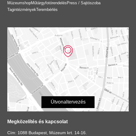
Múzeumshop
Műtárgyfotórendelés
Press / Sajtószoba
Tagintézmények
Terembérlés
Útvonaltervezés
Megközelítés és kapcsolat
Cím: 1088 Budapest, Múzeum krt. 14-16.