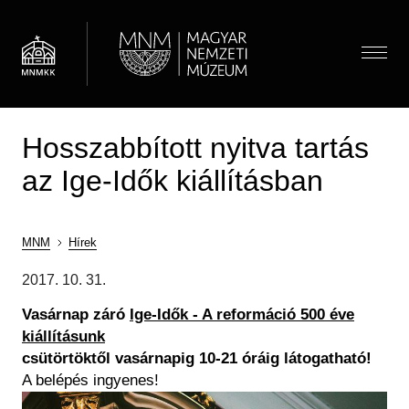
Ugrás
a
tartalomra
Menü
Hosszabbított nyitva tartás
Látogatóknak
Menü
az Ige-Idők kiállításban
Almenü megnyitása
Hírek
Kiállítások és programok
(HU)
Térkép
Múzeumpedagógia
Jegyárak
MNM
Hírek
Látogatói információk
Almenü megnyitása
Óvodások
Morzsa
Múzeum
2017. 10. 31.
Önálló felfedezés
Iskolások
Almenü megnyitása
Múzeumi élet / Rólunk
Vasárnap záró
Ige-Idők - A reformáció 500 éve
Csoportos látogatás
Gyűjtemények
Gyerekek
Önkéntesség
kiállításunk
Családoknak
Családok
Almenü megnyitása
Régészeti Tár
csütörtöktől vasárnapig 10-21 óráig látogatható!
Iskolai közösségi szolgálat
Vasúti kedvezmény
Keresés
Felnőttek
Újkori Főosztály
A belépés ingyenes!
OMMIK
Pedagógusok
Kép
Modernkori Főosztály
HU
EN