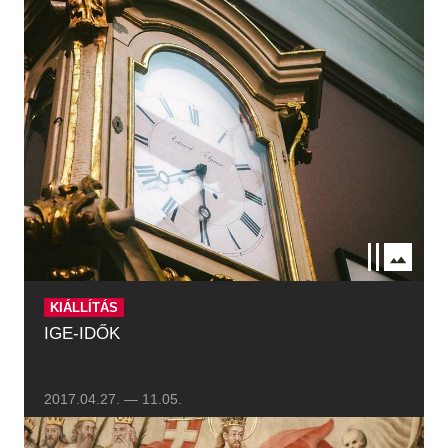
Régészet
Képcsarnok
Tagintézmények
Történeti Fényképtár
Felnőttképzés
Éremtár
Közérdekű adatok
Adattár
Központi Könyvtár
KIÁLLÍTÁS
IGE-IDŐK
2017.04.27.
—
11.05.