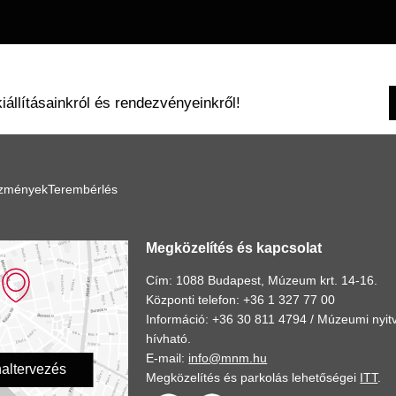
kiállításainkról és rendezvényeinkről!
ézmények
Terembérlés
Megközelítés és kapcsolat
Cím: 1088 Budapest, Múzeum krt. 14-16.
Központi telefon: +36 1 327 77 00
Információ: +36 30 811 4794 /
Múzeumi nyitv
hívható.
E-mail:
info@mnm.hu
altervezés
Megközelítés és parkolás lehetőségei
ITT
.