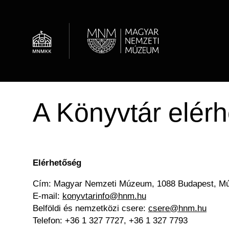
Ugrás
a
tartalomra
Al
Hírek
Óvodások
Múzeumi élet / Rólunk
Régészeti Tár
A Könyvtár elér
Látogatói információk
Családok
OMMIK
Képcsarnok
Családoknak
Felnőttképzés
Adattár
Elérhetőség
Cím: Magyar Nemzeti Múzeum, 1088 Budapest, Mú
E-mail:
konyvtarinfo@hnm.hu
Belföldi és nemzetközi csere:
csere@hnm.hu
Telefon: +36 1 327 7727, +36 1 327 7793