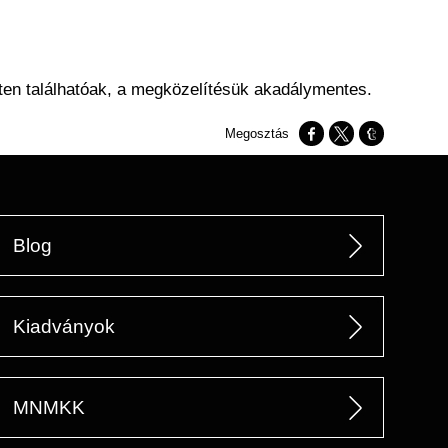
leten találhatóak, a megközelítésük akadálymentes.
Opens in a new window
Opens in a new w
Opens in a n
Blog
Kiadványok
MNMKK