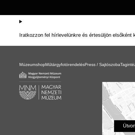
Iratkozzon fel hírlevelünkre és értesüljön elsőként 
Múzeumshop
Műtárgyfotórendelés
Press / Sajtószoba
Tagint
Útvon